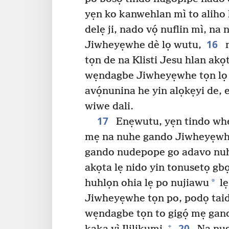
yẹn ko kanwehlan mì to aliho
delẹ ji, nado vọ́ nuflin mì, n
16
Jiwheyẹwhe dè lọ wutu,
n
tọn de na Klisti Jesu hlan akọt
wẹndagbe Jiwheyẹwhe tọn lọ
avọ́nunina he yin alọkẹyi de,
wiwe dali.
17
Enẹwutu, yẹn tindo whẹw
mẹ na nuhe gando Jiwheyẹwhe
gando nudepope go adavo nuhe
akọta lẹ nido yin tonusetọ gbọ
*
huhlọn ohia lẹ po nujiawu
lẹ
Jiwheyẹwhe tọn po, podọ tai
wẹndagbe tọn to gigọ́ mẹ gand
20
+