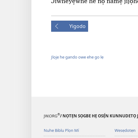
Jiwheyẹwhe he nọ namẹ jijọho
Yigodo
Jlọjẹ he gando owe ehe go lẹ
®
JW.ORG
/ NỌTẸN SỌGBE HẸ OSẸ́N KUNNUDETỌ 
Nuhe Biblu Plọn Mí
Wesẹdotẹn