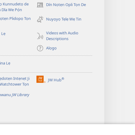
Dọ Kunnudetọ de
Dín Nọtẹn Opli Tọn De
(opens
 Dla We Pọ́n
new
̣tẹn Plidopọ Tọn
window)
Nuyọyọ Tẹlẹ Wẹ Tin
Videos with Audio
 Lẹ
Descriptions
Alọgọ
na Lẹ
dotẹn Intẹnẹt Ji
®
JW Hub
(opens
 Watchtower Tọn
new
window)
̣nwanu
JW Library