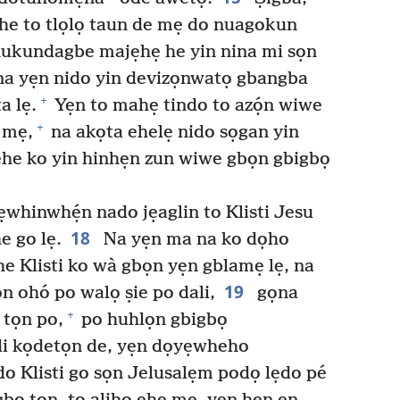
 he to tlọlọ taun de mẹ do nuagokun
a nukundagbe majẹhẹ he yin nina mi sọn
a yẹn nido yin devizọnwatọ gbangba
+
a lẹ.
Yẹn to mahẹ tindo to azọ́n wiwe
+
 mẹ,
na akọta ehelẹ nido sọgan yin
 ehe ko yin hinhẹn zun wiwe gbọn gbigbọ
hinwhẹ́n nado jẹaglin to Klisti Jesu
18
 go lẹ.
Na yẹn ma na ko dọho
 Klisti ko wà gbọn yẹn gblamẹ lẹ, na
19
n ohó po walọ ṣie po dali,
gọna
+
 tọn po,
po huhlọn gbigbọ
di kọdetọn de, yẹn dọyẹwheho
o Klisti go sọn Jelusalẹm podọ lẹdo pé