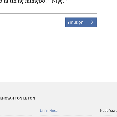
*
 ni tin hẹ mìmẹpo.
Niṣẹ.
Yinukọn
JEHOVAH TỌN LẸ TỌN
Linlin-Họsa
Nado Yaw