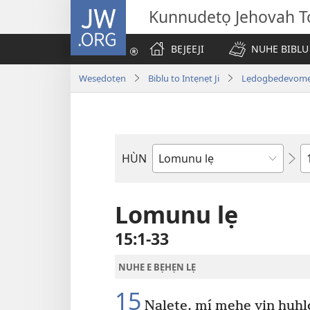
JW.ORG
Kunnudetọ Jehovah To
BẸJẸEJI
NUHE BIBLU
Wesẹdotẹn
Biblu to Intẹnẹt Ji
Lẹdogbedevomẹ A
W
HÙN
Bible
Book
Lomunu lẹ
15:1-33
NUHE E BẸHẸN LẸ
15
Nalete, mí mẹhe yin huh