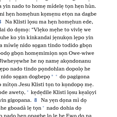
 yin nado to homẹ mídelẹ tọn hẹn hùn.
ni hẹn homẹhun kọmẹnu etọn na dagbe
3
Na Klisti lọsu ma hẹn homẹhun ede,
dai do dọmọ: “Vlẹko mẹhe to vivlẹ we
uhe ko yin kinkandai jẹnukọn lẹpo yin
a míwlẹ nido sọgan tindo todido gbọn
odọ gbọn homẹmimiọn sọn Owe-wiwe
 Jiwheyẹwhe he nọ namẹ akọndonanu
ẹpo nado tindo pọndohlan dopolọ he
+
*
 nido sọgan dogbepọ
do pagigona
mítọn Jesu Klisti tọn to kọndopọ mẹ.
+
ode awetọ,
kẹdẹdile Klisti lọsu kẹalọyi
8
in gigopana.
Na yẹn dọna mì dọ
+
ẹhe gboadà lẹ tọn
nado dohia dọ
nado hẹn opagbe lọ lẹ he Ewọ do na