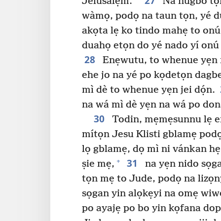
27
Jelusalẹm.
Na nugbo tọ
wàmọ, podọ na taun tọn, yé d
akọta lẹ ko tindo mahẹ to onú
duahọ etọn do yé nado yí onú 
28
Enẹwutu, to whenue yẹn n
ehe jo na yé po kọdetọn dagbe
mì dè to whenue yẹn jei dọ́n.
na wá mì dè yẹn na wá po dona
30
Todin, mẹmẹsunnu lẹ e
mítọn Jesu Klisti gblamẹ po
lọ gblamẹ, dọ mì ni vánkan h
31
+
ṣie mẹ,
na yẹn nido sọg
tọn mẹ to Jude, podọ na lizọn
sọgan yin alọkẹyi na omẹ wiwe
po ayajẹ po bo yin kọfana dop