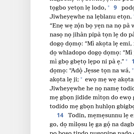
9
+
tọgbo yetọn lẹ lodo,
podọ
Jiwheyẹwhe na lẹblanu etọn.
“Enẹ wẹ zọ́n bọ yẹn na nọ pà 
nasọ nọ jihàn pipà tọn lẹ do p
dogọ dọmọ: “Mì akọta lẹ emi, 
dọ whladopo dogọ dọmọ: “Mì 
+
mì gbọ gbẹtọ lẹpo ni pà ẹ.”
+
dọmọ: “Adọ̀ Jẹsse tọn na wá,
+
akọta lẹ ji;
ewọ mẹ wẹ akọta l
Jiwheyẹwhe he nọ namẹ todido 
mẹ gbọn jidide mìtọn do ewọ g
todido mẹ gbọn huhlọn gbigbọ
14
Todin, mẹmẹsunnu lẹ em
go, dọ mìlọsu lẹ ga gọ́ na da
po bosọ tindo nugopipe nad