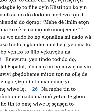
bo tọn, to aliho ehe mẹ, yẹn hẹn ẹn
agbe lọ to fihe oyín Klisti tọn ko yin
ẹn nikaa do dó dodonu mẹdevo tọn ji;
inkandai do dọmọ: “Mẹhe dè linlin etọn
+
e ma ko sè lẹ na mọnukunnujẹemẹ.”
su wẹ nude ko nọ glọnalina mi nado wá
asọ tindo aigba-denamẹ he ji yẹn ma ko
 bọ yẹn ko to jijlo vẹkuvẹku na
4
Enẹwutu, yẹn tindo todido dọ,
 jei Ẹspaini, n’na mọ mì bọ mìwlẹ na yìn
 duvivi gbẹdohẹmẹ mìtọn tọn na ojlẹ de
 zingbejizọnlin to madẹnmẹ yì
26
+
mẹ wiwe lẹ.
Na mẹhe tin to
 hùnhomẹ nado má onú yetọn lẹ gbọn
he tin to omẹ wiwe lẹ ṣẹnṣẹn to