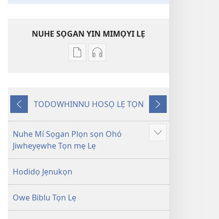
NUHE SỌGAN YIN MIMỌYI LẸ
Lehe
Lehe
owe
hoyidokanji
lẹ
lẹ
sọgan
sọgan
TODOWHINNU HOSỌ LẸ TỌN
yin
yin
Yigodo
Yinukọn
mimọyi
mimọyi
gbọn
gbọn
Nuhe Mí Sọgan Plọn sọn Ohó
Show
Owe
Owe
Jiwheyẹwhe Tọn mẹ Lẹ
more
Wiwe
Wiwe
lẹ
lẹ
Hodidọ Jẹnukọn
—
—
Lẹdogbedevomẹ
Lẹdogbedevomẹ
Owe Biblu Tọn Lẹ
Aihọn
Aihọn
Yọyọ
Yọyọ