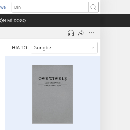
owe
s
Dín
Ọ́N MÍ DOGỌ
w)
HIA TO: