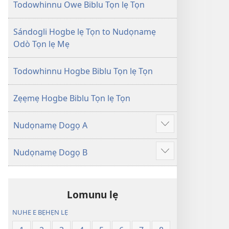
Tọn
Tọn
Todowhinnu Owe Biblu Tọn lẹ Tọn
(Zinjẹgbonu
(Zinjẹgbonu
2015
2015
Sándogli Hogbe lẹ Tọn to Nudọnamẹ
Tọn)
Tọn)
Odò Tọn lẹ Mẹ
Todowhinnu Hogbe Biblu Tọn lẹ Tọn
Zẹẹmẹ Hogbe Biblu Tọn lẹ Tọn
Nudọnamẹ Dogọ A
Show
more
Nudọnamẹ Dogọ B
Show
more
Lomunu lẹ
NUHE E BẸHẸN LẸ