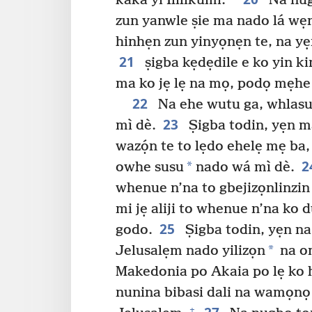
kaka yì Ililikumi.
Na nug
zun yanwle ṣie ma nado lá wẹnd
hinhẹn zun yinyọnẹn te, na y
21
ṣigba kẹdẹdile e ko yin k
ma ko jẹ lẹ na mọ, podọ mẹh
22
Na ehe wutu ga, whlasu
23
mì dè.
Ṣigba todin, yẹn m
wazọ́n te to lẹdo ehelẹ mẹ ba,
2
*
owhe susu
nado wá mì dè.
whenue n’na to gbejizọnlinzin
mi jẹ aliji to whenue n’na ko
25
godo.
Ṣigba todin, yẹn na
*
Jelusalẹm nado yilizọn
na o
Makedonia po Akaia po lẹ ko
nunina bibasi dali na wamọnọ 
+