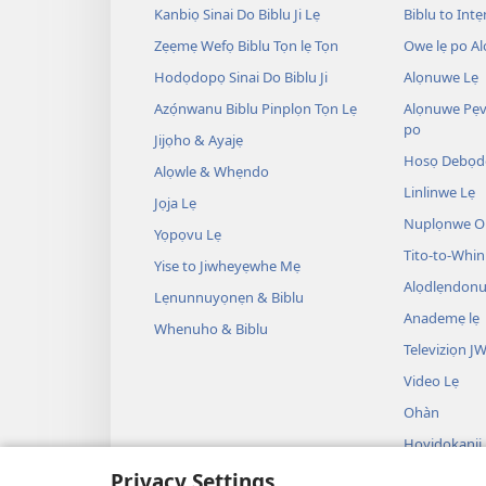
Kanbiọ Sinai Do Biblu Ji Lẹ
Biblu to Intẹn
Zẹẹmẹ Wefọ Biblu Tọn lẹ Tọn
Owe lẹ po Al
Hodọdopọ Sinai Do Biblu Ji
Alọnuwe Lẹ
Azọ́nwanu Biblu Pinplọn Tọn Lẹ
Alọnuwe Pẹv
po
Jijọho & Ayajẹ
Hosọ Debọd
Alọwle & Whẹndo
Linlinwe Lẹ
Jọja Lẹ
Nuplọnwe Op
Yọpọvu Lẹ
Tito-to-Whin
Yise to Jiwheyẹwhe Mẹ
Alọdlẹndonu
Lẹnunnuyọnẹn & Biblu
Anademẹ lẹ
Whenuho & Biblu
Televiziọn J
Video Lẹ
Ohàn
Hoyidokanji
Plọnnu lẹ Tọ
Privacy Settings