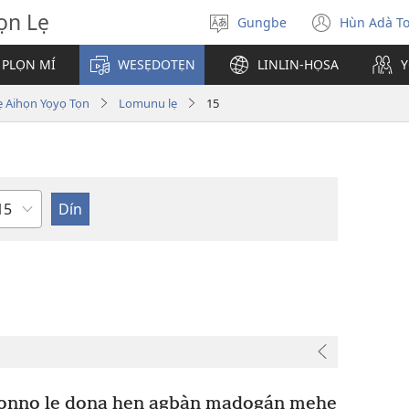
̣n Lẹ
Gungbe
Hùn Adà T
De
(open
ogbè
new
 PLỌN MÍ
WESẸDOTẸN
LINLIN-HỌSA
Y
dopo
windo
ihọn Yọyọ Tọn
Lomunu lẹ
15
eta
lọnnọ lẹ dona hẹn agbàn madogán mẹhe