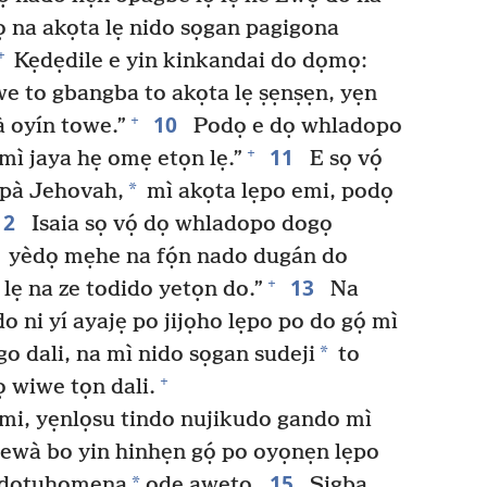
 na akọta lẹ nido sọgan pagigona
+
Kẹdẹdile e yin kinkandai do dọmọ:
we to gbangba to akọta lẹ ṣẹnṣẹn, yẹn
10
+
à oyín towe.”
Podọ e dọ whladopo
11
+
mì jaya hẹ omẹ etọn lẹ.”
E sọ vọ́
*
pà Jehovah,
mì akọta lẹpo emi, podọ
12
Isaia sọ vọ́ dọ whladopo dogọ
yèdọ mẹhe na fọ́n nado dugán do
13
+
ẹ na ze todido yetọn do.”
Na
ni yí ayajẹ po jijọho lẹpo po do gọ́ mì
*
o dali, na mì nido sọgan sudeji
to
+
 wiwe tọn dali.
i, yẹnlọsu tindo nujikudo gando mì
gbewà bo yin hinhẹn gọ́ po oyọnẹn lẹpo
15
*
o dotuhomẹna
ode awetọ.
Ṣigba,