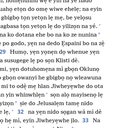
n, homẹhunnu wẹ e yin na yé nado
uahọ etọn do omẹ wiwe ehelẹ; na eyin
 gbigbọ tọn yetọn lẹ mẹ, be yelọsu
+
agbasa tọn yetọn lẹ do yilizọn na yé.
*
a ko dotana ehe bo na ko ze nunina
 po godo, yẹn na dedo Ẹspaini bo na zẹ̀
29
Humọ, yẹn yọnẹn dọ whenue yẹn
 susugege lẹ po sọn Klisti dè.
mi, yẹn dotuhomẹna mì gbọn Oklunọ
dọ gbọn owanyi he gbigbọ nọ wleawuna
ẹ mi to odẹ̀ mẹ hlan Jiwheyẹwhe do ota
+
an yin whinwhlẹn
sọn alọ mayisenọ lẹ
*
yizọn
ṣie do Jelusalẹm tamẹ nido
32
+
 lẹ,
na yẹn nido sọgan wá mì dè
33
ọ hẹ mì, eyin Jiwheyẹwhe jlo.
Na
+