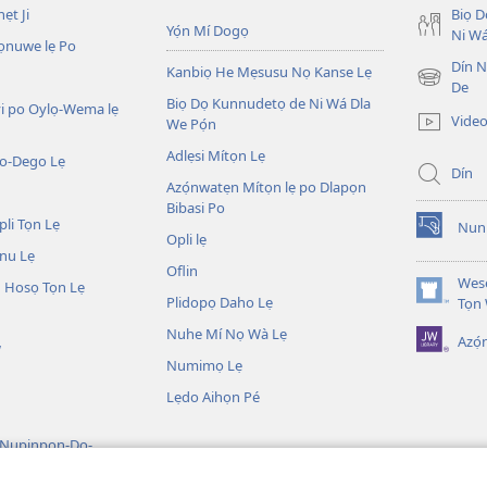
ẹt Ji
Biọ 
Yọ́n Mí Dogọ
Ni Wá
ọnuwe lẹ Po
Dín No
Kanbiọ He Mẹsusu Nọ Kanse Lẹ
(opens
De
Biọ Dọ Kunnudetọ de Ni Wá Dla
new
i po Oylọ-Wema lẹ
Video
We Pọ́n
window)
Adlẹsi Mítọn Lẹ
o-Dego Lẹ
Dín
Azọ́nwatẹn Mítọn lẹ po Dlapọn
Bibasi Po
li Tọn Lẹ
Nuni
(opens
Opli lẹ
nu Lẹ
new
Oflin
window)
Wesẹ
 Hosọ Tọn Lẹ
Plidopọ Daho Lẹ
(opens
Tọn
new
Nuhe Mí Nọ Wà Lẹ
Azó
window)
W
Numimọ Lẹ
Lẹdo Aihọn Pé
 Nupinpọn-Do-
n