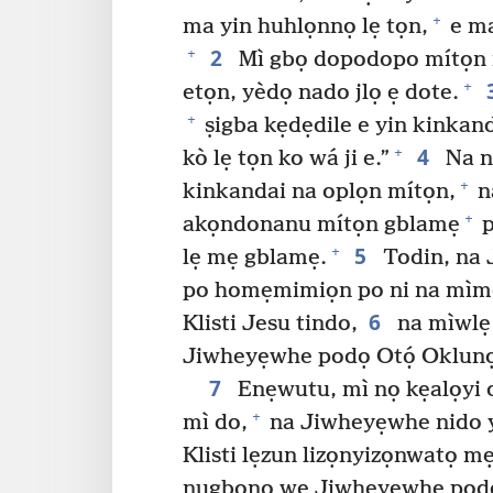
+
ma yin huhlọnnọ lẹ tọn,
e ma
2
+
Mì gbọ dopodopo mítọn 
+
etọn, yèdọ nado jlọ ẹ dote.
+
ṣigba kẹdẹdile e yin kinkan
4
+
kò lẹ tọn ko wá ji e.”
Na n
+
kinkandai na oplọn mítọn,
n
+
akọndonanu mítọn gblamẹ
p
5
+
lẹ mẹ gblamẹ.
Todin, na
po homẹmimiọn po ni na mìm
6
Klisti Jesu tindo,
na mìwlẹ
Jiwheyẹwhe podọ Otọ́ Oklunọ 
7
Enẹwutu, mì nọ kẹalọyi 
+
mì do,
na Jiwheyẹwhe nido y
Klisti lẹzun lizọnyizọnwatọ m
nugbonọ wẹ Jiwheyẹwhe podọ 