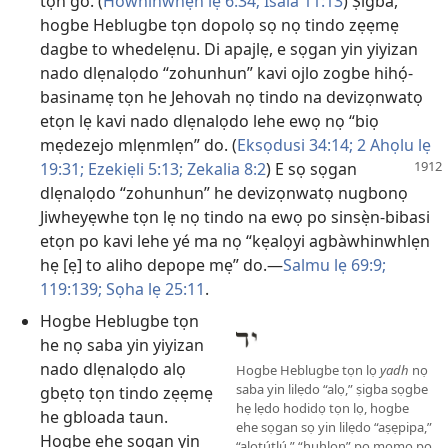
tọn go. (
Howhinwhẹn lẹ 6:34;
Isaia 11:13
) Ṣigba,
hogbe Heblugbe tọn dopolọ sọ nọ tindo zẹẹmẹ
dagbe to whedelẹnu. Di apajlẹ, e sọgan yin yiyizan
nado dlẹnalọdo “zohunhun” kavi ojlo zogbe hihọ́-
basinamẹ tọn he Jehovah nọ tindo na devizọnwatọ
etọn lẹ kavi nado dlẹnalọdo lehe ewọ nọ “biọ
mẹdezejo mlẹnmlẹn” do. (
Eksọdusi 34:14;
2 Ahọlu lẹ
19:31;
Ezekiẹli 5:13;
Zekalia 8:2
) E sọ sọgan
dlẹnalọdo “zohunhun” he devizọnwatọ nugbonọ
Jiwheyẹwhe tọn lẹ nọ tindo na ewọ po sinsẹ̀n-bibasi
etọn po kavi lehe yé ma nọ “kẹalọyi agbàwhinwhlẹn
hẹ [ẹ] to aliho depope mẹ” do.—
Salmu lẹ 69:9;
119:139;
Sọha lẹ 25:11
.
Hogbe Heblugbe tọn
he nọ saba yin yiyizan
nado dlẹnalọdo alọ
Hogbe Heblugbe tọn lọ
yadh
nọ
saba yin lilẹdo “alọ,” ṣigba sọgbe
gbẹtọ tọn tindo zẹẹmẹ
hẹ lẹdo hodidọ tọn lọ, hogbe
he gbloada taun.
ehe sọgan sọ yin lilẹdo “aṣẹpipa,”
Hogbe ehe sọgan yin
“alọtútlú,” “huhlọn” po mọmọ po