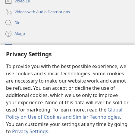
Video Lẹ
Videos with Audio Descriptions
Dín
Alọgọ
Nunina Lẹ
(opens
Privacy Settings
new
window)
Wesẹdotẹn Intẹnẹt Ji Tọn Watchtower Tọn
To provide you with the best possible experience, we
(opens
use cookies and similar technologies. Some cookies
new
®
JW Hub
window)
are necessary to make our website work and cannot
(opens
be refused. You can accept or decline the use of
new
Azọ́nwanu
JW Library
window)
additional cookies, which we use only to improve
your experience. None of this data will ever be sold or
used for marketing. To learn more, read the
Global
Policy on Use of Cookies and Similar Technologies
.
Copyright
© 2026 Watch Tower Bible and Tract Society of Pennsylvania.
You can customize your settings at any time by going
OSẸ́N NỌTẸN LỌ TỌN LẸ
|
OSẸ́N NUDỌNAMẸ MẸDETITI TỌN LẸ TỌN
to
Privacy Settings
.
|
PRIVACY SETTINGS