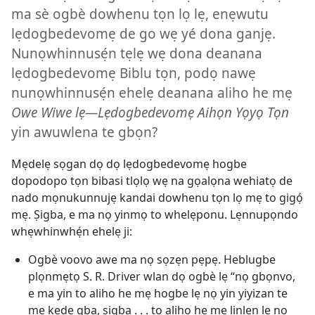
ma sè ogbè dowhenu tọn lọ lẹ, enẹwutu
lẹdogbedevomẹ de go wẹ yé dona ganjẹ.
Nunọwhinnusẹ́n tẹlẹ wẹ dona deanana
lẹdogbedevomẹ Biblu tọn, podọ nawẹ
nunọwhinnusẹ́n ehelẹ deanana aliho he mẹ
Owe Wiwe lẹ—Lẹdogbedevomẹ Aihọn Yọyọ Tọn
yin awuwlena te gbọn?
Mẹdelẹ sọgan dọ dọ lẹdogbedevomẹ hogbe
dopodopo tọn bibasi tlọlọ wẹ na gọalọna wehiatọ de
nado mọnukunnujẹ kandai dowhenu tọn lọ mẹ to gigọ́
mẹ. Ṣigba, e ma nọ yinmọ to whelẹponu. Lẹnnupọndo
whẹwhinwhẹ́n ehelẹ ji:
Ogbè voovo awe ma nọ sọzẹn pẹpẹ. Heblugbe
plọnmẹtọ S. R. Driver wlan dọ ogbè lẹ “nọ gbọnvo,
e ma yin to aliho he mẹ hogbe lẹ nọ yin yiyizan te
mẹ kẹdẹ gba, ṣigba . . . to aliho he mẹ linlẹn lẹ nọ