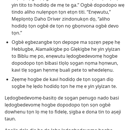
yin tito to hodidọ de mẹ te ga.” Ogbè dopodopo wẹ
tindo aliho nulẹnpọn tọn etọn titi. “Enẹwutu,”
Mẹplọntọ Daho Driver zindonukọn dọ, “aliho
hodidọ tọn ogbè de tọn nọ gbọnvona ogbè devo
tọn.”
Ogbè egbezangbe tọn depope ma sọzẹn pẹpẹ hẹ
Heblugbe, Alamaikigbe po Glẹkigbe he yin yiyizan
to Biblu mẹ po, enẹwutu lẹdogbedevomẹ hogbe
dopodopo tọn bibasi tlọlọ sọgan nọma họnwun,
kavi tlẹ sọgan hẹnmẹ buali pete to whedelẹnu.
Zẹẹmẹ hogbe de kavi hodidọ de tọn sọgan diọ
sọgbe hẹ lẹdo hodidọ tọn he mẹ e yin yiyizan te.
Lẹdogbedevomẹ-basitọ de sọgan penugo nado basi
lẹdogbedevomẹ hogbe dopodopo tọn sọn ogbè
dowhenu tọn lọ mẹ to fidelẹ, ṣigba e dona tin to aṣeji
taun.