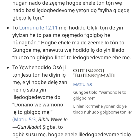
hugan nado de zẹẹmẹ hogbe ehelẹ tọn tọ́n wẹ
nado basi lẹdogbedevomẹ yetọn dọ “ayiha gigẹdẹ
gbẹtọ lẹ tọn.”
To
Lomunu lẹ 12:11
mẹ, hodidọ Glẹki tọn de yin
yiyizan he to paa mẹ zẹẹmẹdo “gbigbọ he
hùnagbán.” Hogbe ehelẹ ma de zẹẹmẹ lọ tọ́n to
Gungbe mẹ, enẹwutu wẹ hodidọ lọ do yin lilẹdo
“hunzo to gbigbọ-liho” to lẹdogbedevomẹ ehe mẹ.
To Yẹwhehodidọ Osó ji
tọn Jesu tọn he diyin lọ
mẹ, e yí hogbe delẹ zan
MATIU 5:3
he nọ saba yin
Gungbe tlọlọ: “wamọnọ lẹ to
lilẹdogbedevomẹ dọ
gbigbọ mẹ”
“Donanọ wẹ wamọnọ
Linlẹn lọ: “mẹhe yọnẹn dọ yé
lẹ to gbigbọ mẹ.”
tindo nuhudo gbigbọmẹ tọn lẹ”
(
Matiu 5:3
,
Biblu Wiwe lọ
—Gun Alada
) Ṣigba, to
ogbè susu mẹ, hogbe ehelẹ lilẹdogbedevomẹ tlọlọ