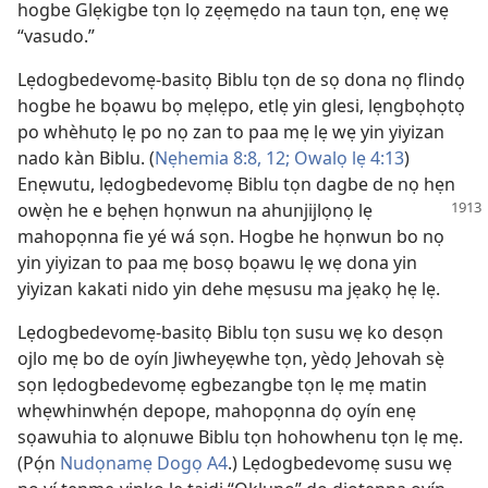
hogbe Glẹkigbe tọn lọ zẹẹmẹdo na taun tọn, enẹ wẹ
“vasudo.”
Lẹdogbedevomẹ-basitọ Biblu tọn de sọ dona nọ flindọ
hogbe he bọawu bọ mẹlẹpo, etlẹ yin glesi, lẹngbọhọtọ
po whèhutọ lẹ po nọ zan to paa mẹ lẹ wẹ yin yiyizan
nado kàn Biblu. (
Nẹhemia 8:8,
12;
Owalọ lẹ 4:13
)
Enẹwutu, lẹdogbedevomẹ Biblu tọn dagbe de nọ hẹn
owẹ̀n he
e bẹhẹn họnwun na ahunjijlọnọ lẹ
mahopọnna fie yé wá sọn. Hogbe he họnwun bo nọ
yin yiyizan to paa mẹ bosọ bọawu lẹ wẹ dona yin
yiyizan kakati nido yin dehe mẹsusu ma jẹakọ hẹ lẹ.
Lẹdogbedevomẹ-basitọ Biblu tọn susu wẹ ko desọn
ojlo mẹ bo de oyín Jiwheyẹwhe tọn, yèdọ Jehovah sẹ̀
sọn lẹdogbedevomẹ egbezangbe tọn lẹ mẹ matin
whẹwhinwhẹ́n depope, mahopọnna dọ oyín enẹ
sọawuhia to alọnuwe Biblu tọn hohowhenu tọn lẹ mẹ.
(Pọ́n
Nudọnamẹ Dogọ A4
.) Lẹdogbedevomẹ susu wẹ