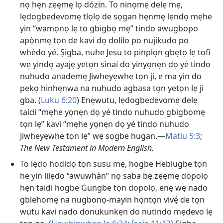
nọ hẹn zẹẹmẹ lọ dózin. To ninọmẹ delẹ mẹ,
lẹdogbedevomẹ tlọlọ de sọgan hẹnmẹ lẹndọ mẹhe
yin “wamọnọ lẹ to gbigbọ mẹ” tindo awugbopo
apọ̀nmẹ tọn de kavi dọ dolilo po nujikudo po
whèdo yé. Ṣigba, nuhe Jesu to pinplọn gbẹtọ lẹ tofi
wẹ yindọ ayajẹ yetọn sinai do yinyọnẹn dọ yé tindo
nuhudo anademẹ Jiwheyẹwhe tọn ji, e ma yin do
pekọ hinhẹnwa na nuhudo agbasa tọn yetọn lẹ ji
gba. (
Luku 6:20
) Enẹwutu, lẹdogbedevomẹ delẹ
taidi “mẹhe yọnẹn dọ yé tindo nuhudo gbigbọmẹ
tọn lẹ” kavi “mẹhe yọnẹn dọ yé tindo nuhudo
Jiwheyẹwhe tọn lẹ” wẹ sọgbe hugan.—
Matiu 5:3
;
The New Testament in Modern English.
To lẹdo hodidọ tọn susu mẹ, hogbe Heblugbe tọn
he yin lilẹdo “awuwhàn” nọ saba bẹ zẹẹmẹ dopolọ
hẹn taidi hogbe Gungbe tọn dopolọ, enẹ wẹ nado
gblehomẹ na nugbonọ-mayin họntọn vivẹ́ de tọn
wutu kavi nado donukunkẹn do nutindo mẹdevo lẹ