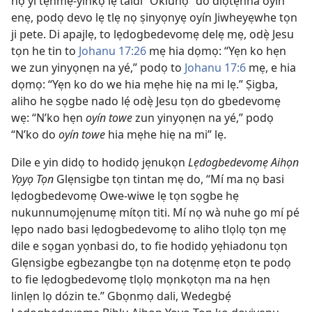
nọ yí tẹnmẹ-yinkọ lẹ taidi “Oklunọ” do diọtẹnna oyín
enẹ, podọ devo lẹ tlẹ nọ ṣinyọnyẹ oyín Jiwheyẹwhe tọn
ji pete. Di apajlẹ, to lẹdogbedevomẹ delẹ mẹ, odẹ̀ Jesu
tọn he tin to
Johanu 17:26
mẹ hia dọmọ: “Yẹn ko hẹn
we zun yinyọnẹn na yé,” podọ to
Johanu 17:6
mẹ, e hia
dọmọ: “Yẹn ko do we hia mẹhe hiẹ na mi lẹ.” Ṣigba,
aliho he sọgbe nado lẹ́ odẹ̀ Jesu tọn do gbedevomẹ
wẹ: “N’ko hẹn
oyín towe
zun yinyọnẹn na yé,” podọ
“N’ko do
oyín towe
hia mẹhe hiẹ na mi” lẹ.
Dile e yin didọ to hodidọ jẹnukọn
Lẹdogbedevomẹ Aihọn
Yọyọ Tọn
Glẹnsigbe tọn tintan mẹ do, “Mí ma nọ basi
lẹdogbedevomẹ Owe-wiwe lẹ tọn sọgbe hẹ
nukunnumọjẹnumẹ mítọn titi. Mí nọ wà nuhe go mí pé
lẹpo nado basi lẹdogbedevomẹ to aliho tlọlọ tọn mẹ
dile e sọgan yọnbasi do, to fie hodidọ yẹhiadonu tọn
Glẹnsigbe egbezangbe tọn na dotẹnmẹ etọn te podọ
to fie lẹdogbedevomẹ tlọlọ mọnkọtọn ma na hẹn
linlẹn lọ dózin te.” Gbọnmọ dali, Wedegbẹ́