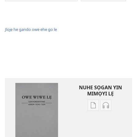
Jlọjẹ he gando owe ehe go lẹ
NUHE SỌGAN YIN
MIMỌYI LẸ
Lehe
Lehe
owe
hoyidokanji
lẹ
lẹ
sọgan
sọgan