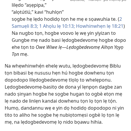
lilẹdo “aṣẹpipa,”
“alọtútlú,” kavi “huhlọn”
sọgbe hẹ lẹdo hodidọ tọn he mẹ e sọawuhia te. (
2
Samuẹli 8:3;
1 Ahọlu lẹ 10:13;
Howhinwhẹn lẹ 18:21
)
Na nugbo tọn, hogbe voovo lẹ wẹ yin yiyizan to
Gungbe mẹ nado basi lẹdogbedevomẹ hogbe dopo
ehe tọn to
Owe Wiwe lẹ—Lẹdogbedevomẹ Aihọn Yọyọ
Tọn
mẹ.
Na whẹwhinwhẹ́n ehelẹ wutu, lẹdogbedevomẹ Biblu
tọn bibasi bẹ nususu hẹn hú hogbe dowhenu tọn
dopodopo lilẹdogbedevomẹ tlọlọ to whelẹponu.
Lẹdogbedevomẹ-basitọ de dona yí lẹnpọn dagbe zan
nado ṣinyan hogbe he sọgbe hugan to ogbè etọn mẹ
lẹ nado de linlẹn kandai dowhenu tọn lọ tọn lẹ tọ́n.
Humọ, dandannu wẹ e yin dọ hodidọ dopodopo ni yin
tito to aliho he sọgbe hẹ nubiọtomẹsi ogbè lọ tọn lẹ
mẹ, na lẹdogbedevomẹ lọ nido bọawu hihia.