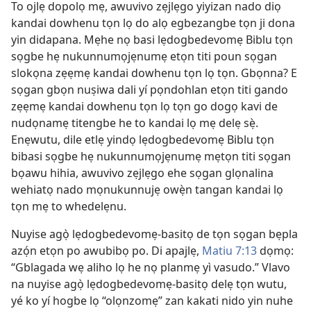
To ojlẹ dopolọ mẹ, awuvivo zẹjlẹgo yiyizan nado diọ
kandai dowhenu tọn lọ do alọ egbezangbe tọn ji dona
yin didapana. Mẹhe nọ basi lẹdogbedevomẹ Biblu tọn
sọgbe hẹ nukunnumọjẹnumẹ etọn titi poun sọgan
slokọna zẹẹmẹ kandai dowhenu tọn lọ tọn. Gbọnna? E
sọgan gbọn nuṣiwa dali yí pọndohlan etọn titi gando
zẹẹmẹ kandai dowhenu tọn lọ tọn go dogọ kavi de
nudọnamẹ titengbe he to kandai lọ mẹ delẹ sẹ̀.
Enẹwutu, dile etlẹ yindọ lẹdogbedevomẹ Biblu tọn
bibasi sọgbe hẹ nukunnumọjẹnumẹ mẹtọn titi sọgan
bọawu hihia, awuvivo zẹjlẹgo ehe sọgan glọnalina
wehiatọ nado mọnukunnujẹ owẹ̀n tangan kandai lọ
tọn mẹ to whedelẹnu.
Nuyise agọ̀ lẹdogbedevomẹ-basitọ de tọn sọgan bẹpla
azọ́n etọn po awubibọ po. Di apajlẹ,
Matiu 7:13
dọmọ:
“Gblagada wẹ aliho lọ he nọ planmẹ yì vasudo.” Vlavo
na nuyise agọ̀ lẹdogbedevomẹ-basitọ delẹ tọn wutu,
yé ko yí hogbe lọ “olọnzomẹ” zan kakati nido yin nuhe