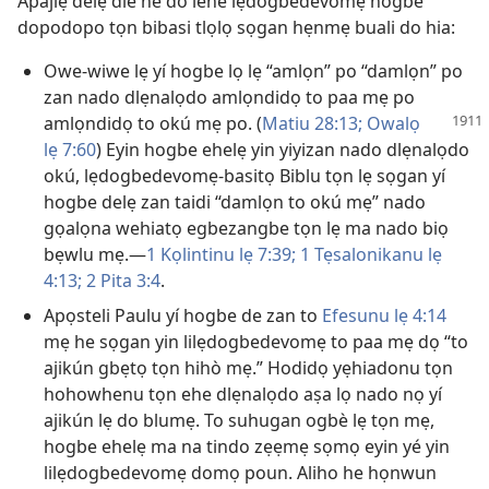
Apajlẹ delẹ die he do lehe lẹdogbedevomẹ hogbe
dopodopo tọn bibasi tlọlọ sọgan hẹnmẹ buali do hia:
Owe-wiwe lẹ yí hogbe lọ lẹ “amlọn” po “damlọn” po
zan nado dlẹnalọdo amlọndidọ to paa mẹ po
amlọndidọ to okú mẹ po. (
Matiu
28:13;
Owalọ
lẹ 7:60
) Eyin hogbe ehelẹ yin yiyizan nado dlẹnalọdo
okú, lẹdogbedevomẹ-basitọ Biblu tọn lẹ sọgan yí
hogbe delẹ zan taidi “damlọn to okú mẹ” nado
gọalọna wehiatọ egbezangbe tọn lẹ ma nado biọ
bẹwlu mẹ.—
1 Kọlintinu lẹ 7:39;
1 Tẹsalonikanu lẹ
4:13;
2 Pita 3:4
.
Apọsteli Paulu yí hogbe de zan to
Efesunu lẹ 4:14
mẹ he sọgan yin lilẹdogbedevomẹ to paa mẹ dọ “to
ajikún gbẹtọ tọn hihò mẹ.” Hodidọ yẹhiadonu tọn
hohowhenu tọn ehe dlẹnalọdo aṣa lọ nado nọ yí
ajikún lẹ do blumẹ. To suhugan ogbè lẹ tọn mẹ,
hogbe ehelẹ ma na tindo zẹẹmẹ sọmọ eyin yé yin
lilẹdogbedevomẹ domọ poun. Aliho he họnwun