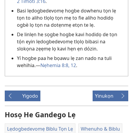
2 Timoti 3:16
.
Basi lẹdogbedevomẹ hogbe dowhenu tọn lẹ
tọn to aliho tlọlọ tọn mẹ to fie aliho hodidọ
ogbè lọ tọn na dotẹnmẹ etọn te lẹ.
De linlẹn he sọgbe hogbe kavi hodidọ de tọn
tọ́n eyin lẹdogbedevomẹ tlọlọ bibasi na
slokọna zẹẹmẹ lọ kavi hẹn ẹn dózin.
Yí hogbe paa he bọawu lẹ zan nado na tuli
wehihia.—
Nẹhemia 8:8,
12
.
Yigodo
Yinukọn
Hosọ He Gandego Lẹ
Lẹdogbedevomẹ Biblu Tọn Lẹ
Whenuho & Biblu