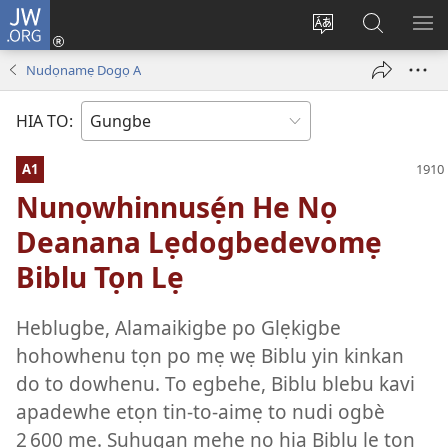
JW.ORG
Hùn
Adà
Diọ
Dín
HÙ
Towe
ogbè
to
HO
Nudọnamẹ Dogọ A
(opens
nọtẹn
JW.ORG
LỌ
new
lọ
Ji
LẸ
HIA TO:
window)
tọn
A1
Nunọwhinnusẹ́n He Nọ
Deanana Lẹdogbedevomẹ
Biblu Tọn Lẹ
Heblugbe, Alamaikigbe po Glẹkigbe
hohowhenu tọn po mẹ wẹ Biblu yin kinkan
do to dowhenu. To egbehe, Biblu blebu kavi
apadewhe etọn tin-to-aimẹ to nudi ogbè
2 600 mẹ. Suhugan mẹhe nọ hia Biblu lẹ tọn