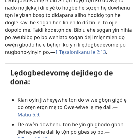
Lẹdogbedevomẹ Biblu Aihọn Yọyọ Tọn ko dovivẹnu
nado nọ jlẹkaji dile yé to hogbe he sọzẹn hẹ dowhenu
tọn lẹ yizan bosọ to didapana aliho hodidọ tọn he
doglẹ kavi he sọgan hẹn linlẹn lọ dózin lẹ, to ojlẹ
dopolọ mẹ. Taidi kọdetọn de, Biblu ehe sọgan yin hihia
po awubibọ po bọ wehiatọ sọgan deji mlẹnmlẹn dọ
owẹ̀n gbọdo he e bẹhẹn ko yin lilẹdogbedevomẹ po
nugbonọ-yinyin po.—
1 Tẹsalonikanu lẹ 2:13
.
Lẹdogbedevomẹ dejidego de
dona:
Klan oyín Jiwheyẹwhe tọn do wiwe gbọn gigọ̀ ẹ
do otẹn etọn mẹ to Owe-wiwe lẹ mẹ dali.—
Matiu 6:9
.
De owẹ̀n dowhenu tọn he yin gbigbọdo gbọn
Jiwheyẹwhe dali lọ tọ́n po gbesisọ po.—