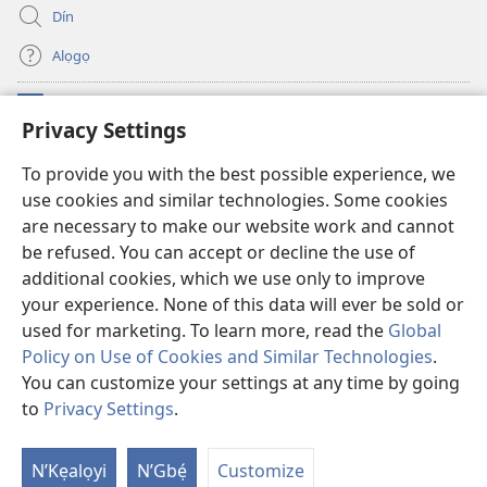
Dín
Alọgọ
Nunina Lẹ
(opens
Privacy Settings
new
window)
Wesẹdotẹn Intẹnẹt Ji Tọn Watchtower Tọn
To provide you with the best possible experience, we
(opens
use cookies and similar technologies. Some cookies
new
®
JW Hub
window)
are necessary to make our website work and cannot
(opens
new
be refused. You can accept or decline the use of
Azọ́nwanu
JW Library
window)
additional cookies, which we use only to improve
your experience. None of this data will ever be sold or
used for marketing. To learn more, read the
Global
Policy on Use of Cookies and Similar Technologies
.
Copyright
© 2026 Watch Tower Bible and Tract Society of Pennsylvania.
You can customize your settings at any time by going
OSẸ́N NỌTẸN LỌ TỌN LẸ
|
OSẸ́N NUDỌNAMẸ MẸDETITI TỌN LẸ TỌN
to
Privacy Settings
.
|
PRIVACY SETTINGS
N’Kẹalọyi
N’Gbẹ́
Customize