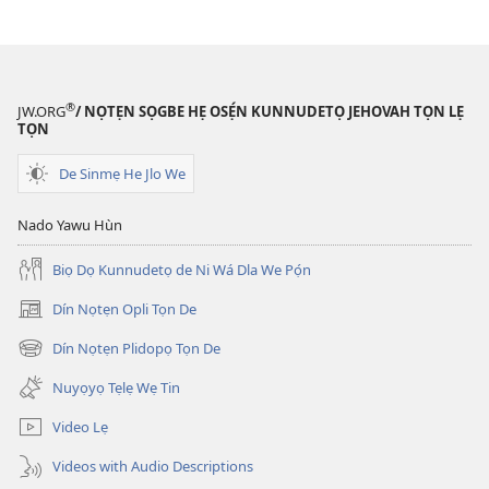
AHỌLUDUTA
TỌN
MÍTỌN
Janvier
2015
®
JW.ORG
/ NỌTẸN SỌGBE HẸ OSẸ́N KUNNUDETỌ JEHOVAH TỌN LẸ
TỌN
De Sinmẹ He Jlo We
Nado Yawu Hùn
Biọ Dọ Kunnudetọ de Ni Wá Dla We Pọ́n
Dín Nọtẹn Opli Tọn De
(opens
new
Dín Nọtẹn Plidopọ Tọn De
(opens
window)
new
Nuyọyọ Tẹlẹ Wẹ Tin
window)
Video Lẹ
Videos with Audio Descriptions