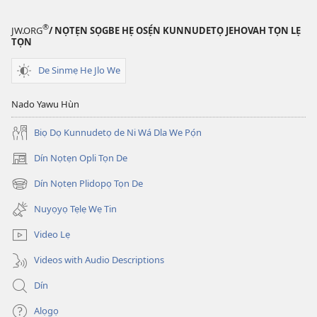
lẹ
lẹ
—
—
®
JW.ORG
/ NỌTẸN SỌGBE HẸ OSẸ́N KUNNUDETỌ JEHOVAH TỌN LẸ
Lẹdogbedevomẹ
Lẹdogbedev
TỌN
Aihọn
Aihọn
Yọyọ
Yọyọ
De Sinmẹ He Jlo We
Tọn
Tọn
(Zinjẹgbonu
(Zinjẹgbonu
Nado Yawu Hùn
2015
2015
Biọ Dọ Kunnudetọ de Ni Wá Dla We Pọ́n
Tọn)
Tọn)
Dín Nọtẹn Opli Tọn De
(opens
new
Dín Nọtẹn Plidopọ Tọn De
(opens
window)
new
Nuyọyọ Tẹlẹ Wẹ Tin
window)
Video Lẹ
Videos with Audio Descriptions
Dín
Alọgọ