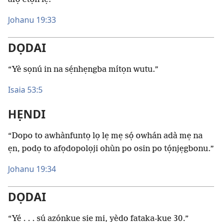
Johanu 19:33
DỌDAI
“Yè sọnú in na sẹ́nhẹngba mítọn wutu.”
Isaia 53:5
HẸNDI
“Dopo to awhànfuntọ lọ lẹ mẹ sọ́ owhán adà mẹ na
ẹn, podọ to afọdopolọji ohùn po osin po tọ́njẹgbonu.”
Johanu 19:34
DỌDAI
“Yé . . . sú azọ́nkuẹ ṣie mi, yèdọ fataka-kuẹ 30.”