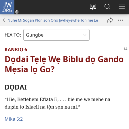
JW.ORG
Hùn
Adà
Diọ
Dín
HÙ
Towe
ogbè
to
HO
Nuhe Mí Sọgan Plọn sọn Ohó Jiwheyẹwhe Tọn mẹ Lẹ
(opens
nọtẹn
JW.ORG
LỌ
new
lọ
Ji
LẸ
HIA TO:
window)
tọn
KANBIỌ 6
Dọdai Tẹlẹ Wẹ Biblu dọ Gando
Mẹsia lọ Go?
DỌDAI
“Hiẹ, Bẹtlẹhẹm Eflata E, . . . hiẹ mẹ wẹ mẹhe na
dugán to Islaeli na tọ́n sọn na mi.”
Mika 5:2