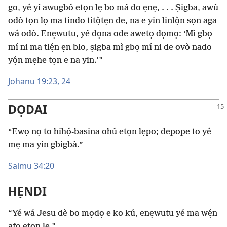
go, yé yí awugbó etọn lẹ bo má do ẹnẹ, . . . Ṣigba, awù
odò tọn lọ ma tindo titọ̀tẹn de, na e yin linlọ̀n sọn aga
wá odò. Enẹwutu, yé dọna ode awetọ dọmọ: ‘Mì gbọ
mí ni ma tlẹ́n ẹn blo, ṣigba mì gbọ mí ni de ovò nado
yọ́n mẹhe tọn e na yin.’”
Johanu 19:23, 24
DỌDAI
“Ewọ nọ to hihọ́-basina ohú etọn lẹpo; depope to yé
mẹ ma yin gbigbà.”
Salmu 34:20
HẸNDI
“Yé wá Jesu dè bo mọdọ e ko kú, enẹwutu yé ma wẹ́n
afọ etọn lẹ.”