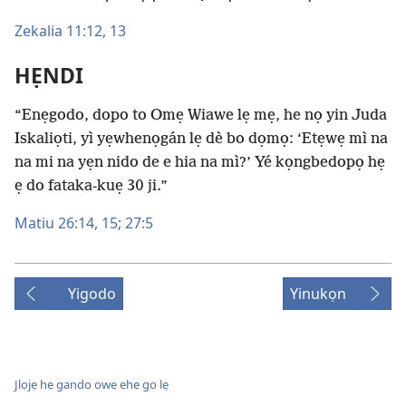
Zekalia 11:12, 13
HẸNDI
“Enẹgodo, dopo to Omẹ Wiawe lẹ mẹ, he nọ yin Juda
Iskaliọti, yì yẹwhenọgán lẹ dè bo dọmọ: ‘Etẹwẹ mì na
na mi na yẹn nido de e hia na mì?’ Yé kọngbedopọ hẹ
ẹ do fataka-kuẹ 30 ji.”
Matiu 26:14, 15;
27:5
Yigodo
Yinukọn
Jlọjẹ he gando owe ehe go lẹ