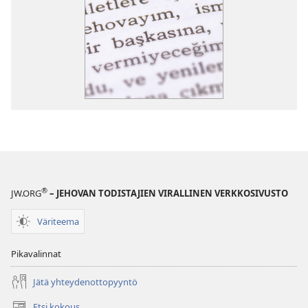
®
JW.ORG
– JEHOVAN TODISTAJIEN VIRALLINEN VERKKOSIVUSTO
Väriteema
Pikavalinnat
Jätä yhteydenottopyyntö
Etsi kokous