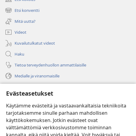
(avaa
uuden
Etsi konventti
(avaa
ikkunan)
uuden
Mitä uutta?
ikkunan)
Videot
Kuvailutulkatut videot
Haku
Tietoa terveydenhuollon ammattilaisille
Medialle ja viranomaisille
Ohje
Evästeasetukset
Lahjoitukset
(avaa
Käytämme evästeitä ja vastaavankaltaisia tekniikoita
uuden
tarjotaksemme sinulle parhaan mahdollisen
ikkunan)
Vartiotornin VERKKOKIRJASTO
käyttökokemuksen. Jotkin evästeet ovat
(avaa
välttämättömiä verkkosivustomme toiminnan
uuden
®
JW Hub
ikkunan)
kannalta, eikä niitä voida kieltää. Voit hyväksyä tai
(avaa