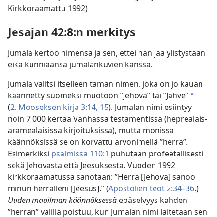
Kirkkoraamattu 1992)
Jesajan 42:8:n merkitys
Jumala kertoo nimensä ja sen, ettei hän jaa ylistystään
eikä kunniaansa jumalankuvien kanssa.
Jumala valitsi itselleen tämän nimen, joka on jo kauan
käännetty suomeksi muotoon ”Jehova” tai ”Jahve”
a
(
2. Mooseksen kirja 3:14, 15
). Jumalan nimi esiintyy
noin 7 000 kertaa Vanhassa testamentissa (heprealais-
aramealaisissa kirjoituksissa), mutta monissa
käännöksissä se on korvattu arvonimellä ”herra”.
Esimerkiksi
psalmissa 110:1
puhutaan profeetallisesti
sekä Jehovasta että Jeesuksesta. Vuoden 1992
kirkkoraamatussa sanotaan: ”Herra [Jehova] sanoo
minun herralleni [Jeesus].” (
Apostolien teot 2:34–36
.)
Uuden maailman käännöksessä
epäselvyys kahden
”herran” välillä poistuu, kun Jumalan nimi laitetaan sen