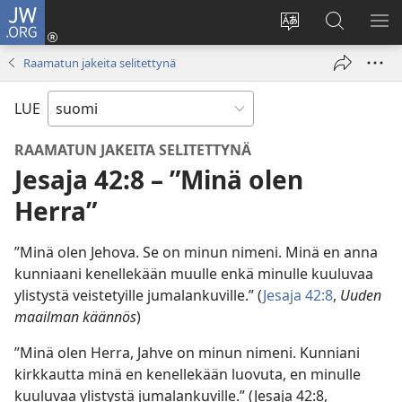
JW.ORG
Kirjaudu
(avaa
Vaihda
Hae
NÄ
uuden
sivuston
JW.ORG-
VA
Raamatun jakeita selitettynä
ikkunan)
kieli
sivustolta
LUE
RAAMATUN JAKEITA SELITETTYNÄ
Jesaja 42:8 – ”Minä olen
Herra”
”Minä olen Jehova. Se on minun nimeni. Minä en anna
kunniaani kenellekään muulle enkä minulle kuuluvaa
ylistystä veistetyille jumalankuville.” (
Jesaja 42:8
,
Uuden
maailman käännös
)
”Minä olen Herra, Jahve on minun nimeni. Kunniani
kirkkautta minä en kenellekään luovuta, en minulle
kuuluvaa ylistystä jumalankuville.” (Jesaja 42:8,