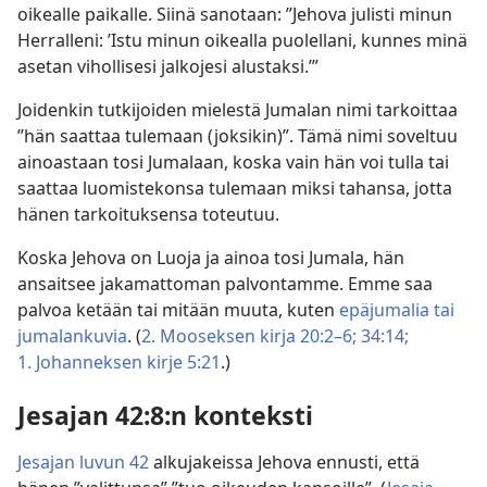
oikealle paikalle. Siinä sanotaan: ”Jehova julisti minun
Herralleni: ’Istu minun oikealla puolellani, kunnes minä
asetan vihollisesi jalkojesi alustaksi.’”
Joidenkin tutkijoiden mielestä Jumalan nimi tarkoittaa
”hän saattaa tulemaan (joksikin)”. Tämä nimi soveltuu
ainoastaan tosi Jumalaan, koska vain hän voi tulla tai
saattaa luomistekonsa tulemaan miksi tahansa, jotta
hänen tarkoituksensa toteutuu.
Koska Jehova on Luoja ja ainoa tosi Jumala, hän
ansaitsee jakamattoman palvontamme. Emme saa
palvoa ketään tai mitään muuta, kuten
epäjumalia tai
jumalankuvia
. (
2. Mooseksen kirja 20:2–6;
34:14;
1. Johanneksen kirje 5:21
.)
Jesajan 42:8:n konteksti
Jesajan luvun 42
alkujakeissa Jehova ennusti, että