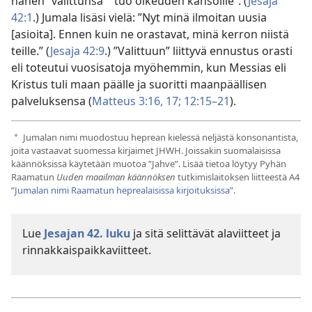
hänen ”valittunsa” ”tuo oikeuden kansoille”. (
Jesaja
42:1
.) Jumala lisäsi vielä: ”Nyt minä ilmoitan uusia
[asioita]. Ennen kuin ne orastavat, minä kerron niistä
teille.” (
Jesaja 42:9
.) ”Valittuun” liittyvä ennustus orasti
eli toteutui vuosisatoja myöhemmin, kun Messias eli
Kristus tuli maan päälle ja suoritti maanpäällisen
palveluksensa (
Matteus 3:16, 17;
12:15–21
).
Jumalan nimi muodostuu heprean kielessä neljästä konsonantista,
a
joita vastaavat suomessa kirjaimet JHWH. Joissakin suomalaisissa
käännöksissä käytetään muotoa ”Jahve”. Lisää tietoa löytyy Pyhän
Raamatun
Uuden maailman käännöksen
tutkimislaitoksen liitteestä A4
”
Jumalan nimi Raamatun heprealaisissa kirjoituksissa
”.
Lue
Jesajan 42. luku
ja sitä selittävät alaviitteet ja
rinnakkaispaikkaviitteet.