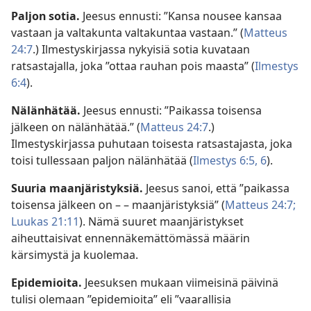
Paljon sotia.
Jeesus ennusti: ”Kansa nousee kansaa
vastaan ja valtakunta valtakuntaa vastaan.” (
Matteus
24:7
.) Ilmestyskirjassa nykyisiä sotia kuvataan
ratsastajalla, joka ”ottaa rauhan pois maasta” (
Ilmestys
6:4
).
Nälänhätää.
Jeesus ennusti: ”Paikassa toisensa
jälkeen on nälänhätää.” (
Matteus 24:7
.)
Ilmestyskirjassa puhutaan toisesta ratsastajasta, joka
toisi tullessaan paljon nälänhätää (
Ilmestys 6:5, 6
).
Suuria maanjäristyksiä.
Jeesus sanoi, että ”paikassa
toisensa jälkeen on – – maanjäristyksiä” (
Matteus 24:7;
Luukas 21:11
). Nämä suuret maanjäristykset
aiheuttaisivat ennennäkemättömässä määrin
kärsimystä ja kuolemaa.
Epidemioita.
Jeesuksen mukaan viimeisinä päivinä
tulisi olemaan ”epidemioita” eli ”vaarallisia