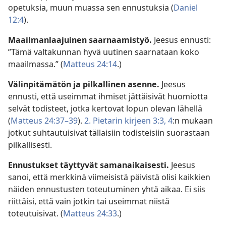
opetuksia, muun muassa sen ennustuksia (
Daniel
12:4
).
Maailmanlaajuinen saarnaamistyö.
Jeesus ennusti:
”Tämä valtakunnan hyvä uutinen saarnataan koko
maailmassa.” (
Matteus 24:14
.)
Välinpitämätön ja pilkallinen asenne.
Jeesus
ennusti, että useimmat ihmiset jättäisivät huomiotta
selvät todisteet, jotka kertovat lopun olevan lähellä
(
Matteus 24:37–39
).
2. Pietarin kirjeen 3:3, 4
:n mukaan
jotkut suhtautuisivat tällaisiin todisteisiin suorastaan
pilkallisesti.
Ennustukset täyttyvät samanaikaisesti.
Jeesus
sanoi, että merkkinä viimeisistä päivistä olisi kaikkien
näiden ennustusten toteutuminen yhtä aikaa. Ei siis
riittäisi, että vain jotkin tai useimmat niistä
toteutuisivat. (
Matteus 24:33
.)