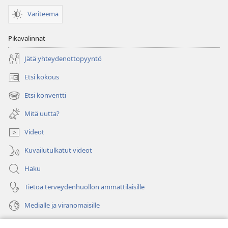
Väriteema
Pikavalinnat
Jätä yhteydenottopyyntö
Etsi kokous
(avaa
uuden
Etsi konventti
(avaa
ikkunan)
uuden
Mitä uutta?
ikkunan)
Videot
Kuvailutulkatut videot
Haku
Tietoa terveydenhuollon ammattilaisille
Medialle ja viranomaisille
Ohje