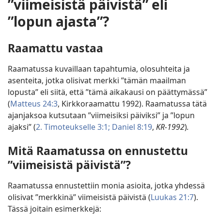
”viimeisistä päivistä” eli
”lopun ajasta”?
Raamattu vastaa
Raamatussa kuvaillaan tapahtumia, olosuhteita ja
asenteita, jotka olisivat merkki ”tämän maailman
lopusta” eli siitä, että ”tämä aikakausi on päättymässä”
(
Matteus 24:3
, Kirkkoraamattu 1992). Raamatussa tätä
ajanjaksoa kutsutaan ”viimeisiksi päiviksi” ja ”lopun
ajaksi” (
2. Timoteukselle 3:1;
Daniel 8:19
,
KR-1992
)
.
Mitä Raamatussa on ennustettu
”viimeisistä päivistä”?
Raamatussa ennustettiin monia asioita, jotka yhdessä
olisivat ”merkkinä” viimeisistä päivistä (
Luukas 21:7
).
Tässä joitain esimerkkejä: