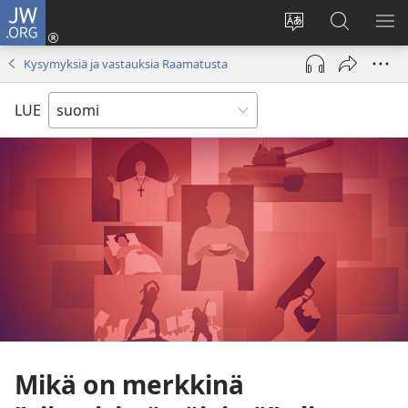
JW.ORG
Kirjaudu
(avaa
Vaihda
Hae
NÄ
uuden
sivuston
JW.ORG-
VA
Kysymyksiä ja vastauksia Raamatusta
ikkunan)
kieli
sivustolta
LUE
Mikä on merkkinä