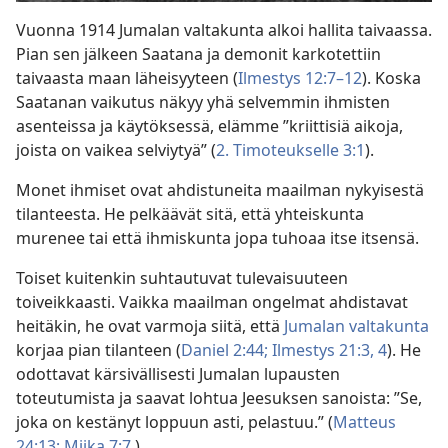
Vuonna 1914 Jumalan valtakunta alkoi hallita taivaassa.
video
Pian sen jälkeen Saatana ja demonit karkotettiin
taivaasta maan läheisyyteen (
Ilmestys 12:7–12
). Koska
Saatanan vaikutus näkyy yhä selvemmin ihmisten
asenteissa ja käytöksessä, elämme ”kriittisiä aikoja,
joista on vaikea selviytyä” (
2. Timoteukselle 3:1
).
Monet ihmiset ovat ahdistuneita maailman nykyisestä
tilanteesta. He pelkäävät sitä, että yhteiskunta
murenee tai että ihmiskunta jopa tuhoaa itse itsensä.
Toiset kuitenkin suhtautuvat tulevaisuuteen
toiveikkaasti. Vaikka maailman ongelmat ahdistavat
heitäkin, he ovat varmoja siitä, että
Jumalan valtakunta
korjaa pian tilanteen (
Daniel 2:44;
Ilmestys 21:3, 4
). He
odottavat kärsivällisesti Jumalan lupausten
toteutumista ja saavat lohtua Jeesuksen sanoista: ”Se,
joka on kestänyt loppuun asti, pelastuu.” (
Matteus
24:13;
Miika 7:7
.)