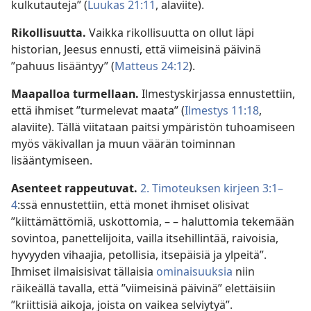
kulkutauteja” (
Luukas 21:11
, alaviite).
Rikollisuutta.
Vaikka rikollisuutta on ollut läpi
historian, Jeesus ennusti, että viimeisinä päivinä
”pahuus lisääntyy” (
Matteus 24:12
).
Maapalloa turmellaan.
Ilmestyskirjassa ennustettiin,
että ihmiset ”turmelevat maata” (
Ilmestys 11:18
,
alaviite). Tällä viitataan paitsi ympäristön tuhoamiseen
myös väkivallan ja muun väärän toiminnan
lisääntymiseen.
Asenteet rappeutuvat.
2. Timoteuksen kirjeen 3:1–
4
:ssä ennustettiin, että monet ihmiset olisivat
”kiittämättömiä, uskottomia, – – haluttomia tekemään
sovintoa, panettelijoita, vailla itsehillintää, raivoisia,
hyvyyden vihaajia, petollisia, itsepäisiä ja ylpeitä”.
Ihmiset ilmaisisivat tällaisia
ominaisuuksia
niin
räikeällä tavalla, että ”viimeisinä päivinä” elettäisiin
”kriittisiä aikoja, joista on vaikea selviytyä”.