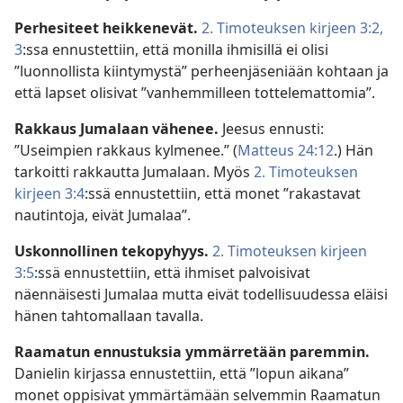
Perhesiteet heikkenevät.
2. Timoteuksen kirjeen 3:2,
3
:ssa ennustettiin, että monilla ihmisillä ei olisi
”luonnollista kiintymystä” perheenjäseniään kohtaan ja
että lapset olisivat ”vanhemmilleen tottelemattomia”.
Rakkaus Jumalaan vähenee.
Jeesus ennusti:
”Useimpien rakkaus kylmenee.” (
Matteus 24:12
.) Hän
tarkoitti rakkautta Jumalaan. Myös
2. Timoteuksen
kirjeen 3:4
:ssä ennustettiin, että monet ”rakastavat
nautintoja, eivät Jumalaa”.
Uskonnollinen tekopyhyys.
2. Timoteuksen kirjeen
3:5
:ssä ennustettiin, että ihmiset palvoisivat
näennäisesti Jumalaa mutta eivät todellisuudessa eläisi
hänen tahtomallaan tavalla.
Raamatun ennustuksia ymmärretään paremmin.
Danielin kirjassa ennustettiin, että ”lopun aikana”
monet oppisivat ymmärtämään selvemmin Raamatun