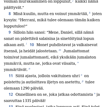
j
voiman murskaaminen on loppunut,
kaikki nämä
päättyvät.”
k
8
Minä kuulin, mutta en voinut ymmärtää,
joten
kysyin: ”Herrani, mikä tulee olemaan tämän kaiken
lopputulos?”
9
Silloin hän sanoi: ”Mene, Daniel, sillä nämä
sanat on pidettävä salaisina ja sinetöityinä lopun
l
10
aikaan asti.
Monet puhdistavat ja valkaisevat
m
itsensä, ja heidät jalostetaan.
Jumalattomat
toimivat jumalattomasti, eikä yksikään jumalaton
*
ymmärrä, mutta ne, jotka ovat viisaita,
n
ymmärtävät.
o
11
Siitä ajasta, jolloin vakituinen uhri
on
p
poistettu ja autioittava iljetys on asetettu,
tulee
olemaan 1 290 päivää.
12
*
Onnellinen on se, joka jatkaa odottamista
ja
saavuttaa 1 335 päivää!
13