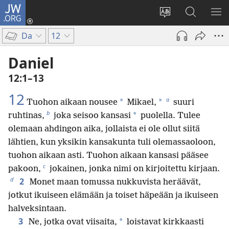
JW.ORG
Kirjaudu
(avaa
Vaihda
Hae
NÄ
uuden
sivuston
JW.ORG-
VA
Da
12
ikkunan)
kieli
sivustolta
Daniel
12:1–13
12
a
*
*
Tuohon aikaan nousee
Mikael,
suuri
b
*
ruhtinas,
joka seisoo kansasi
puolella. Tulee
olemaan ahdingon aika, jollaista ei ole ollut siitä
lähtien, kun yksikin kansakunta tuli olemassaoloon,
tuohon aikaan asti. Tuohon aikaan kansasi pääsee
c
pakoon,
jokainen, jonka nimi on kirjoitettu kirjaan.
d
2
Monet maan tomussa nukkuvista heräävät,
jotkut ikuiseen elämään ja toiset häpeään ja ikuiseen
halveksintaan.
3
*
Ne, jotka ovat viisaita,
loistavat kirkkaasti