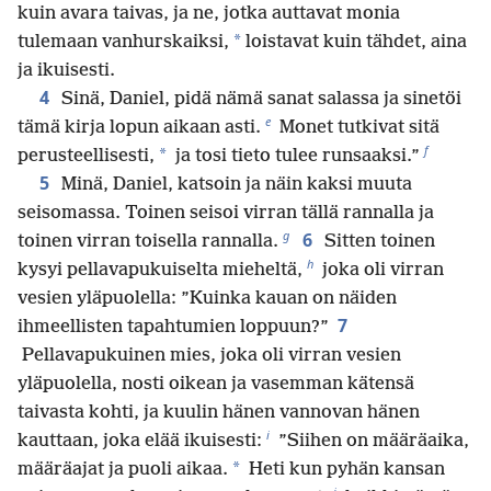
kuin avara taivas, ja ne, jotka auttavat monia
*
tulemaan vanhurskaiksi,
loistavat kuin tähdet, aina
ja ikuisesti.
4
Sinä, Daniel, pidä nämä sanat salassa ja sinetöi
e
tämä kirja lopun aikaan asti.
Monet tutkivat sitä
f
*
perusteellisesti,
ja tosi tieto tulee runsaaksi.”
5
Minä, Daniel, katsoin ja näin kaksi muuta
seisomassa. Toinen seisoi virran tällä rannalla ja
g
6
toinen virran toisella rannalla.
Sitten toinen
h
kysyi pellavapukuiselta mieheltä,
joka oli virran
vesien yläpuolella: ”Kuinka kauan on näiden
7
ihmeellisten tapahtumien loppuun?”
Pellavapukuinen mies, joka oli virran vesien
yläpuolella, nosti oikean ja vasemman kätensä
taivasta kohti, ja kuulin hänen vannovan hänen
i
kauttaan, joka elää ikuisesti:
”Siihen on määräaika,
*
määräajat ja puoli aikaa.
Heti kun pyhän kansan