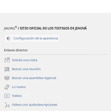
ATALAYA
ATALAYA
¿Le
¿Le
gusta
gusta
su trabajo?
su trabajo?
®
JW.ORG
/ SITIO OFICIAL DE LOS TESTIGOS DE JEHOVÁ
Configuración de la apariencia
Enlaces directos
Solicite una visita
Buscar una reunión
(abre
una
Buscar una asamblea regional
(abre
nueva
una
ventana)
Lo nuevo
nueva
ventana)
Videos
Videos con audiodescripciones