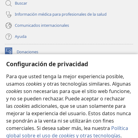
Buscar
Información médica para profesionales de la salud
Comunicados internacionales
Ayuda
Donaciones
(abre
una
Configuración de privacidad
nueva
BIBLIOTECA EN LÍNEA Watchtower™
(abre
ventana)
Para que usted tenga la mejor experiencia posible,
una
®
JW Hub
usamos
cookies
y otras tecnologías similares. Algunas
nueva
(abre
ventana)
cookies
son necesarias para que el sitio web funcione,
una
®
JW Library
nueva
y no se pueden rechazar. Puede aceptar o rechazar
ventana)
las
cookies
adicionales, que se usan solamente para
Watchtower Library
mejorar la experiencia del usuario. Estos datos nunca
se pondrán a la venta ni se utilizarán con fines
comerciales. Si desea saber más, lea nuestra
Política
global sobre el uso de
cookies
y otras tecnologías
.