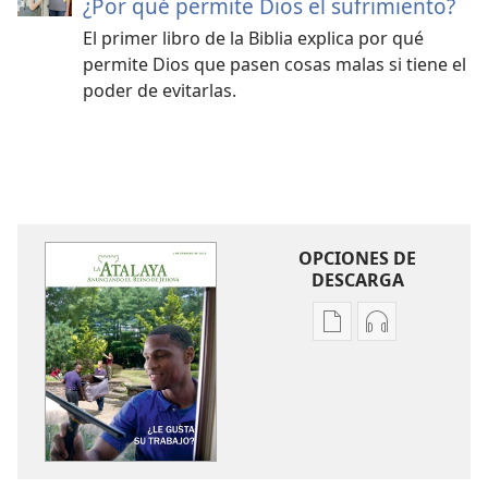
¿Por qué permite Dios el sufrimiento?
El primer libro de la Biblia explica por qué
permite Dios que pasen cosas malas si tiene el
poder de evitarlas.
OPCIONES DE
DESCARGA
Opciones
Opciones
de
de
descarga
descarga
de
de
publicaciones
audio
LA
LA