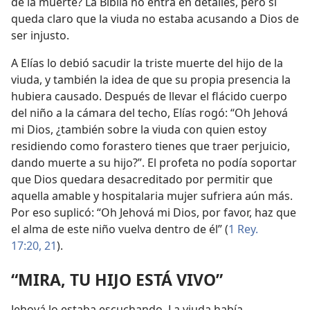
de la muerte? La Biblia no entra en detalles, pero sí
queda claro que la viuda no estaba acusando a Dios de
ser injusto.
A Elías lo debió sacudir la triste muerte del hijo de la
viuda, y también la idea de que su propia presencia la
hubiera causado. Después de llevar el flácido cuerpo
del niño a la cámara del techo, Elías rogó: “Oh Jehová
mi Dios, ¿también sobre la viuda con quien estoy
residiendo como forastero tienes que traer perjuicio,
dando muerte a su hijo?”. El profeta no podía soportar
que Dios quedara desacreditado por permitir que
aquella amable y hospitalaria mujer sufriera aún más.
Por eso suplicó: “Oh Jehová mi Dios, por favor, haz que
el alma de este niño vuelva dentro de él” (
1 Rey.
17:20, 21
).
“MIRA, TU HIJO ESTÁ VIVO”
Jehová lo estaba escuchando. La viuda había