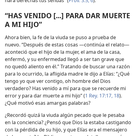
hará derechas tus sendas” (
Prov. 3:5, 6
).
“HAS VENIDO [...] PARA DAR MUERTE
A MI HIJO”
Ahora bien, la fe de la viuda se puso a prueba de
nuevo. “Después de estas cosas —continúa el relato—
aconteció que el hijo de la mujer, el ama de la casa,
enfermó, y su enfermedad llegó a ser tan grave que
no quedó aliento en él.” Tratando de buscar una razón
para lo ocurrido, la afligida madre le dijo a Elías: “¿Qué
tengo yo que ver contigo, oh hombre del Dios
verdadero? Has venido a mí para que se recuerde mi
error y para dar muerte a mi hijo” (
1 Rey. 17:17, 18
).
¿Qué motivó esas amargas palabras?
¿Recordó quizá la viuda algún pecado que le pesaba
en la conciencia? ¿Pensó que Dios la estaba castigando
con la pérdida de su hijo, y que Elías era el mensajero