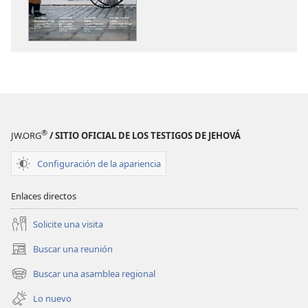
de
de
publicaciones
audio
LA
LA
ATALAYA
ATALAYA
(EDICIÓN
(EDICIÓN
DE
DE
ESTUDIO)
ESTUDIO)
Febrero
Febrero
®
JW.ORG
/ SITIO OFICIAL DE LOS TESTIGOS DE JEHOVÁ
de 2014 |
de 2014 |
La
La
Configuración de la apariencia
Atalaya
Atalaya
(edición
(edición
Enlaces directos
de
de
estudio)
estudio)
Solicite una visita
Buscar una reunión
(abre
una
Buscar una asamblea regional
(abre
nueva
una
ventana)
Lo nuevo
nueva