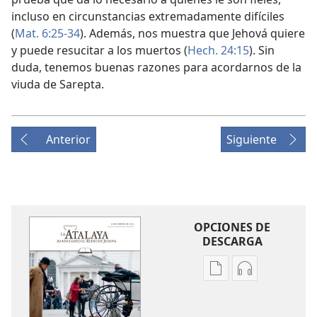
incluso en circunstancias extremadamente difíciles
(
Mat. 6:25-34
). Además, nos muestra que Jehová quiere
y puede resucitar a los muertos (
Hech. 24:15
). Sin
duda, tenemos buenas razones para acordarnos de la
viuda de Sarepta.
Anterior
Siguiente
OPCIONES DE
DESCARGA
Opciones
Opciones
de
de
descarga
descarga