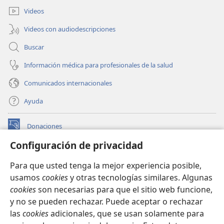
ventana)
Videos
Videos con audiodescripciones
Buscar
Información médica para profesionales de la salud
Comunicados internacionales
Ayuda
Donaciones
(abre
una
Configuración de privacidad
nueva
BIBLIOTECA EN LÍNEA Watchtower™
(abre
ventana)
Para que usted tenga la mejor experiencia posible,
una
®
JW Hub
usamos
cookies
y otras tecnologías similares. Algunas
nueva
(abre
ventana)
cookies
son necesarias para que el sitio web funcione,
una
®
JW Library
nueva
y no se pueden rechazar. Puede aceptar o rechazar
ventana)
las
cookies
adicionales, que se usan solamente para
Watchtower Library