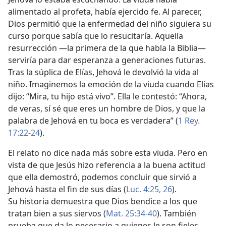
alimentado al profeta, había ejercido fe. Al parecer,
Dios permitió que la enfermedad del niño siguiera su
curso porque sabía que lo resucitaría. Aquella
resurrección —la primera de la que habla la Biblia—
serviría para dar esperanza a generaciones futuras.
Tras la súplica de Elías, Jehová le devolvió la vida al
niño. Imaginemos la emoción de la viuda cuando Elías
dijo: “Mira, tu hijo está vivo”. Ella le contestó: “Ahora,
de veras, sí sé que eres un hombre de Dios, y que la
palabra de Jehová en tu boca es verdadera” (
1 Rey.
17:22-24
).
El relato no dice nada más sobre esta viuda. Pero en
vista de que Jesús hizo referencia a la buena actitud
que ella demostró, podemos concluir que sirvió a
Jehová hasta el fin de sus días (
Luc. 4:25, 26
).
Su historia demuestra que Dios bendice a los que
tratan bien a sus siervos (
Mat. 25:34-40
). También
prueba que da lo necesario a quienes le son fieles,