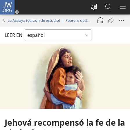
JW.ORG
Iniciar
sesión
Cambiar
Búsqueda
MO
(abre
idioma
en
ME
La Atalaya (edición de estudio) | Febrero de 2014
una
del sitio
jw.org
nueva
LEER EN
ventana)
Jehová recompensó la fe de la