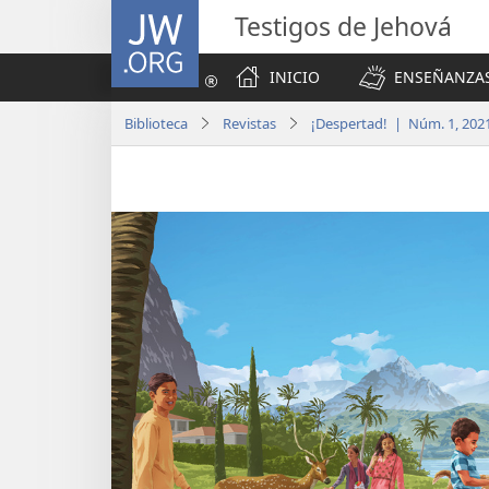
JW.ORG
Testigos de Jehová
INICIO
ENSEÑANZAS
Biblioteca
Revistas
¡Despertad! | Núm. 1, 202