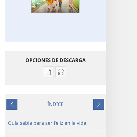
OPCIONES DE DESCARGA
Opciones
Opciones
de
de
descarga
descarga
de
de
ÍNDICE
publicaciones
audio
Anterior
Siguiente
¡DESPERTAD!
¡DESPERTAD!
Guía
Guía
Guía sabia para ser feliz en la vida
sabia
sabia
para
para