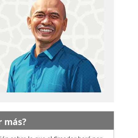
r más?