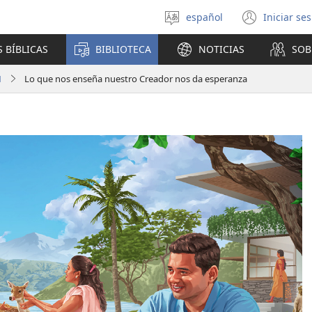
español
Iniciar se
Seleccionar
(abre
idioma
una
 BÍBLICAS
BIBLIOTECA
NOTICIAS
SOB
nuev
venta
1
Lo que nos enseña nuestro Creador nos da esperanza