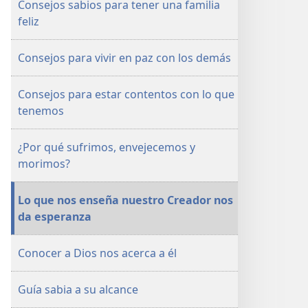
Consejos sabios para tener una familia
ser
ser
feliz
feliz
feliz
en
en
Consejos para vivir en paz con los demás
la
la
vida
vida
Consejos para estar contentos con lo que
tenemos
¿Por qué sufrimos, envejecemos y
morimos?
Lo que nos enseña nuestro Creador nos
da esperanza
Conocer a Dios nos acerca a él
Guía sabia a su alcance