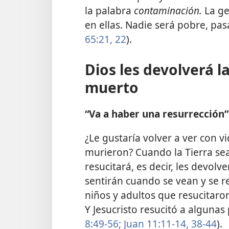
la palabra
contaminación.
La ge
en ellas. Nadie será pobre, pasa
65:21, 22
).
Dios les devolverá l
muerto
“Va a haber una resurrección”
¿Le gustaría volver a ver con v
murieron? Cuando la Tierra sea
resucitará, es decir, les devolve
sentirán cuando se vean y se 
niños y adultos que resucitaron
Y Jesucristo resucitó a alguna
8:49-56;
Juan 11:11-14,
38-44
).