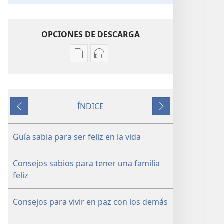
OPCIONES DE DESCARGA
Opciones
Opciones
de
de
descarga
descarga
de
de
ÍNDICE
publicaciones
audio
Anterior
Siguiente
¡DESPERTAD!
¡DESPERTAD!
Guía
Guía
Guía sabia para ser feliz en la vida
sabia
sabia
para
para
Consejos sabios para tener una familia
ser
ser
feliz
feliz
feliz
en
en
Consejos para vivir en paz con los demás
la
la
vida
vida