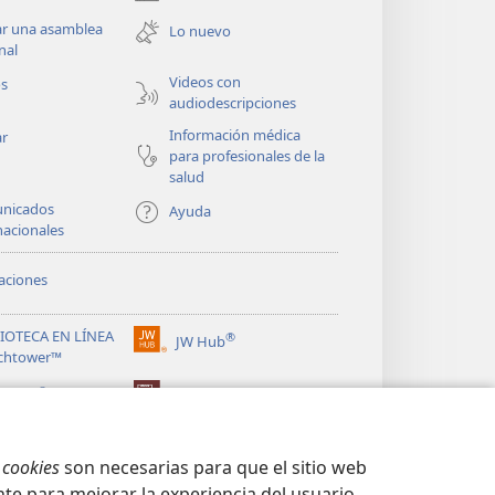
(abre
una
ar una asamblea
Lo nuevo
nueva
nal
ventana)
Videos con
os
audiodescripciones
Información médica
ar
para profesionales de la
salud
nicados
Ayuda
nacionales
aciones
LIOTECA EN LÍNEA
®
JW Hub
(abre
chtower™
una
®
nueva
ibrary
Watchtower Library
ventana)
s
cookies
son necesarias para que el sitio web
te para mejorar la experiencia del usuario.