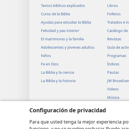
Textos bíblicos explicados
Libros
Curso de la Biblia
Folletos
Ayudas para estudiar la Biblia
Tratados e i
Felicidad y paz interior
Catálogo de 
El matrimonio y la familia
Revistas
Adolescentes y jóvenes adultos
Guía de acti
Niños
Programas
Fe en Dios
Índices
La Biblia y la ciencia
Pautas
La Biblia y la historia
JW Broadcas
Videos
Música
Obras teatra
Configuración de privacidad
Lecturas dra
Biblia
Para que usted tenga la mejor experiencia p
funcione, y no se pueden rechazar. Puede ace