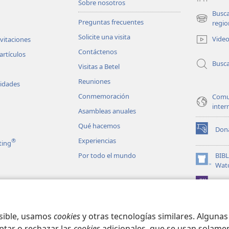
Sobre nosotros
Busc
Preguntas frecuentes
(abre
regio
una
Solicite una visita
Vide
nvitaciones
nueva
Contáctenos
ventana)
artículos
Busc
Visitas a Betel
Reuniones
vidades
Conmemoración
Comu
inter
Asambleas anuales
Qué hacemos
Don
(abre
Experiencias
®
ting
una
nueva
Por todo el mundo
BIB
ventana)
(abre
Wat
una
JW L
nueva
les en audio
ventana)
matizadas de la
osible, usamos
cookies
y otras tecnologías similares. Alguna
ptar o rechazar las
cookies
adicionales, que se usan solamen