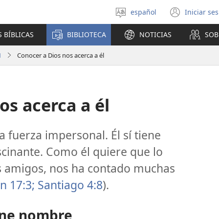
español
Iniciar se
Seleccionar
(abre
idioma
una
 BÍBLICAS
BIBLIOTECA
NOTICIAS
SOB
nuev
venta
1
Conocer a Dios nos acerca a él
os acerca a él
 fuerza impersonal. Él sí tiene
scinante. Como él quiere que lo
 amigos, nos ha contado muchas
n 17:3;
Santiago 4:8
).
ene nombre