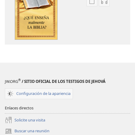
Opciones
Opciones
de
de
descarga
descarga
de
de
publicaciones
audio
¿Qué
¿Qué
enseña
enseña
realmente
realmente
la Biblia?
la Biblia?
®
JW.ORG
/ SITIO OFICIAL DE LOS TESTIGOS DE JEHOVÁ
Configuración de la apariencia
Enlaces directos
Solicite una visita
Buscar una reunión
(abre