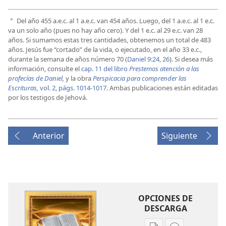
Del año 455 a.e.c. al 1 a.e.c. van 454 años. Luego, del 1 a.e.c. al 1 e.c.
a
va un solo año (pues no hay año cero). Y del 1 e.c. al 29 e.c. van 28
años. Si sumamos estas tres cantidades, obtenemos un total de 483
años. Jesús fue “cortado” de la vida, o ejecutado, en el año 33 e.c.,
durante la semana de años número 70 (
Daniel 9:24,
26
). Si desea más
información, consulte el
cap. 11 del libro
Prestemos atención a las
profecías de Daniel
,
y la obra
Perspicacia para comprender las
Escrituras,
vol. 2, págs. 1014-1017
. Ambas publicaciones están editadas
por los testigos de Jehová.
Anterior
Siguiente
OPCIONES DE
DESCARGA