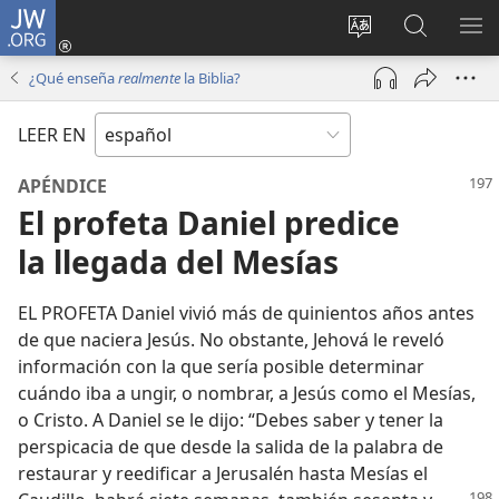
JW.ORG
Iniciar
sesión
Cambiar
Búsqueda
MO
(abre
idioma
en
ME
¿Qué enseña
realmente
la Biblia?
una
del sitio
jw.org
nueva
LEER EN
ventana)
APÉNDICE
El profeta Daniel predice
la llegada del Mesías
EL PROFETA Daniel vivió más de quinientos años antes
de que naciera Jesús. No obstante, Jehová le reveló
información con la que sería posible determinar
cuándo iba a ungir, o nombrar, a Jesús como el Mesías,
o Cristo. A Daniel se le dijo: “Debes saber y tener la
perspicacia de que desde la salida de la palabra de
restaurar y reedificar a Jerusalén hasta Mesías el