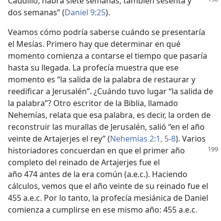
Caudillo,
habrá siete semanas, también sesenta y
dos semanas” (
Daniel 9:25
).
Veamos cómo podría saberse cuándo se presentaría
el Mesías. Primero hay que determinar en qué
momento comienza a contarse el tiempo que pasaría
hasta su llegada. La profecía muestra que ese
momento es “la salida de la palabra de restaurar y
reedificar a Jerusalén”. ¿Cuándo tuvo lugar “la salida de
la palabra”? Otro escritor de la Biblia, llamado
Nehemías, relata que esa palabra, es decir, la orden de
reconstruir las murallas de Jerusalén, salió “en el año
veinte de Artajerjes el rey” (
Nehemías 2:1,
5-8
). Varios
historiadores concuerdan
en que el primer año
completo del reinado de Artajerjes fue el
año 474 antes de la era común (a.e.c.). Haciendo
cálculos, vemos que el año veinte de su reinado fue el
455 a.e.c. Por lo tanto, la profecía mesiánica de Daniel
comienza a cumplirse en ese mismo año: 455 a.e.c.