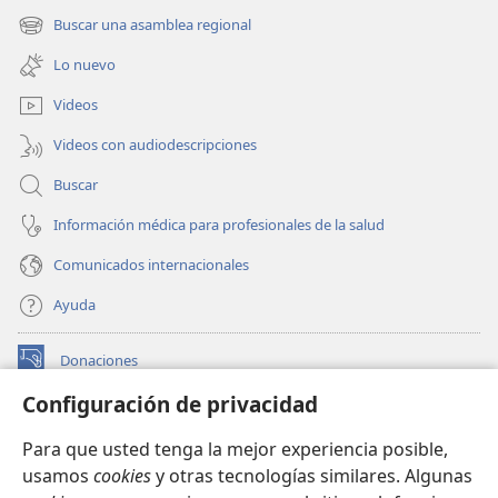
una
Buscar una asamblea regional
(abre
nueva
una
ventana)
Lo nuevo
nueva
ventana)
Videos
Videos con audiodescripciones
Buscar
Información médica para profesionales de la salud
Comunicados internacionales
Ayuda
Donaciones
(abre
una
Configuración de privacidad
nueva
BIBLIOTECA EN LÍNEA Watchtower™
(abre
ventana)
Para que usted tenga la mejor experiencia posible,
una
®
JW Hub
usamos
cookies
y otras tecnologías similares. Algunas
nueva
(abre
ventana)