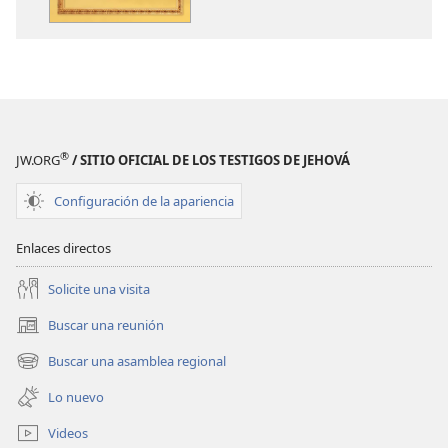
publicaciones
audio
¿Qué
¿Qué
enseña
enseña
realmente
realmente
la Biblia?
la Biblia?
®
JW.ORG
/ SITIO OFICIAL DE LOS TESTIGOS DE JEHOVÁ
Configuración de la apariencia
Enlaces directos
Solicite una visita
Buscar una reunión
(abre
una
Buscar una asamblea regional
(abre
nueva
una
ventana)
Lo nuevo
nueva
ventana)
Videos