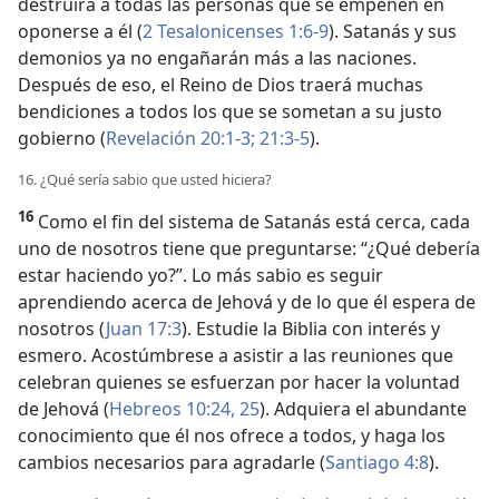
destruirá a todas las personas que se empeñen en
oponerse a él (
2 Tesalonicenses 1:6-9
). Satanás y sus
demonios ya no engañarán más a las naciones.
Después de eso, el Reino de Dios traerá muchas
bendiciones a todos los que se sometan a su justo
gobierno (
Revelación 20:1-3;
21:3-5
).
16. ¿Qué sería sabio que usted hiciera?
16
Como el fin del sistema de Satanás está cerca, cada
uno de nosotros tiene que preguntarse: “¿Qué debería
estar haciendo yo?”. Lo más sabio es seguir
aprendiendo acerca de Jehová y de lo que él espera de
nosotros (
Juan 17:3
). Estudie la Biblia con interés y
esmero. Acostúmbrese a asistir a las reuniones que
celebran quienes se esfuerzan por hacer la voluntad
de Jehová (
Hebreos 10:24, 25
). Adquiera el abundante
conocimiento que él nos ofrece a todos, y haga los
cambios necesarios para agradarle (
Santiago 4:8
).