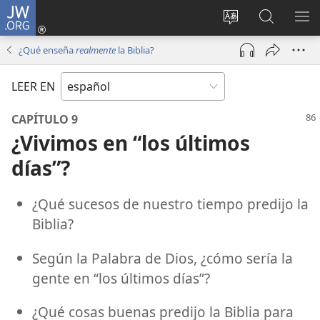
JW.ORG
Iniciar
sesión
Cambiar
Búsqueda
MO
(abre
idioma
en
ME
¿Qué enseña
realmente
la Biblia?
una
del sitio
jw.org
nueva
LEER EN
ventana)
CAPÍTULO 9
¿Vivimos en “los últimos
días”?
¿Qué sucesos de nuestro tiempo predijo la
Biblia?
Según la Palabra de Dios, ¿cómo sería la
gente en “los últimos días”?
¿Qué cosas buenas predijo la Biblia para