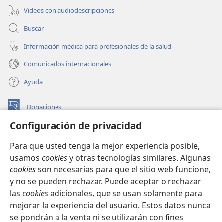
Videos con audiodescripciones
Buscar
Información médica para profesionales de la salud
Comunicados internacionales
Ayuda
Donaciones
(abre
una
Configuración de privacidad
nueva
BIBLIOTECA EN LÍNEA Watchtower™
(abre
ventana)
Para que usted tenga la mejor experiencia posible,
una
®
JW Hub
usamos
cookies
y otras tecnologías similares. Algunas
nueva
(abre
ventana)
cookies
son necesarias para que el sitio web funcione,
una
®
JW Library
nueva
y no se pueden rechazar. Puede aceptar o rechazar
ventana)
las
cookies
adicionales, que se usan solamente para
Watchtower Library
mejorar la experiencia del usuario. Estos datos nunca
se pondrán a la venta ni se utilizarán con fines