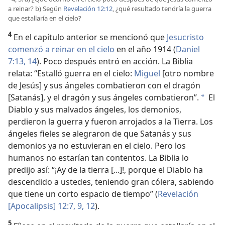
a reinar? b) Según
Revelación 12:12
, ¿qué resultado tendría la guerra
que estallaría en el cielo?
4
En el capítulo anterior se mencionó que
Jesucristo
comenzó a reinar en el cielo
en el año 1914 (
Daniel
7:13, 14
). Poco después entró en acción. La Biblia
relata: “Estalló guerra en el cielo:
Miguel
[otro nombre
de Jesús] y sus ángeles combatieron con el dragón
[Satanás], y el dragón y sus ángeles combatieron”.
El
a
Diablo y sus malvados ángeles, los demonios,
perdieron la guerra y fueron arrojados a la Tierra. Los
ángeles fieles se alegraron de que Satanás y sus
demonios ya no estuvieran en el cielo. Pero los
humanos no estarían tan contentos. La Biblia lo
predijo así: “¡Ay de la tierra [...]!, porque el Diablo ha
descendido a ustedes, teniendo gran cólera, sabiendo
que tiene un corto espacio de tiempo” (
Revelación
[Apocalipsis] 12:7,
9,
12
).
5