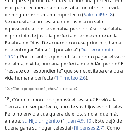
Lo que se perdió fue una vida humana perfecta. Por
eso, para recuperarla no bastaba con ofrecer la vida
de ningún ser humano imperfecto (
Salmo 49:7, 8
).
Se necesitaba un rescate que tuviera un valor
equivalente a lo que se había perdido. Así lo señalaba
el principio de justicia perfecta que se expone en la
Palabra de Dios. De acuerdo con ese principio, había
que entregar “alma [...] por alma” (
Deuteronomio
19:21
). Por lo tanto, ¿qué podría cubrir o pagar el valor
del alma, o vida, humana perfecta que Adán perdió? El
“rescate correspondiente” que se necesitaba era otra
vida humana perfecta (
1 Timoteo 2:6
).
10. ¿Cómo proporcionó Jehová el rescate?
10
¿Cómo proporcionó Jehová el rescate? Envió a la
Tierra a un ser perfecto, uno de sus hijos espirituales.
Pero no envió a cualquiera de ellos, sino al que más
amaba:
su Hijo unigénito
(
1 Juan 4:9, 10
). Este dejó de
buena gana su hogar celestial (
Filipenses 2:7
). Como