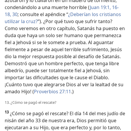
azotaron y lo clavaron en un madero de tormento,
condenándolo a una muerte horrible (
Juan 19:1,
16-
18,
30
; consulte el apéndice “
¿Deberían los cristianos
utilizar la cruz?
”). ¿Por qué tuvo que sufrir tanto?
Como veremos en otro capítulo, Satanás ha puesto en
duda que haya un solo ser humano que permanezca
fiel a Jehová si se le somete a prueba. Al aguantar
fielmente a pesar de aquel terrible sufrimiento, Jesús
dio la mejor respuesta posible al desafío de Satanás.
Demostró que un hombre perfecto, que tenga libre
albedrío, puede ser totalmente fiel a Jehová, sin
importar las dificultades que le cause el Diablo.
¡Cuánto tuvo que alegrarse Dios al ver la lealtad de su
amado Hijo! (
Proverbios 27:11
.)
13. ¿Cómo se pagó el rescate?
13
¿Cómo se pagó el rescate? El día 14 del mes judío de
nisán del año 33 de nuestra era, Dios permitió que
ejecutaran a su Hijo, que era perfecto y, por lo tanto,