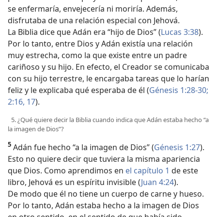
se enfermaría, envejecería ni moriría. Además,
disfrutaba de una relación especial con Jehová.
La Biblia dice que Adán era “hijo de Dios” (
Lucas 3:38
).
Por lo tanto, entre Dios y Adán existía una relación
muy estrecha, como la que existe entre un padre
cariñoso y su hijo. En efecto, el Creador se comunicaba
con su hijo terrestre, le encargaba tareas que lo harían
feliz y le explicaba qué esperaba de él (
Génesis 1:28-30;
2:16, 17
).
5. ¿Qué quiere decir la Biblia cuando indica que Adán estaba hecho “a
la imagen de Dios”?
5
Adán fue hecho “a la imagen de Dios” (
Génesis 1:27
).
Esto no quiere decir que tuviera la misma apariencia
que Dios. Como aprendimos en
el capítulo 1
de este
libro, Jehová es un espíritu invisible (
Juan 4:24
).
De modo que él no tiene un cuerpo de carne y hueso.
Por lo tanto, Adán estaba hecho a la imagen de Dios
en otro sentido, en el sentido de que había sido