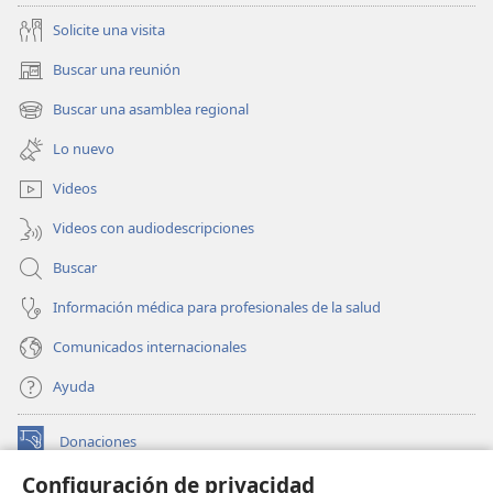
Solicite una visita
Buscar una reunión
(abre
una
Buscar una asamblea regional
(abre
nueva
una
ventana)
Lo nuevo
nueva
ventana)
Videos
Videos con audiodescripciones
Buscar
Información médica para profesionales de la salud
Comunicados internacionales
Ayuda
Donaciones
(abre
una
Configuración de privacidad