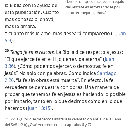
demostrar que agradece el regalo
la Biblia con la ayuda de
del rescate es esforzándose por
esta publicación. Cuanto
conocer mejor a Jehová
más conozca a Jehová,
más lo amará.
Y cuanto más lo ame, más deseará complacerlo (
1 Juan
5:3
).
20
Tenga fe en el rescate.
La Biblia dice respecto a Jesús:
“El que ejerce fe en el Hijo tiene vida eterna” (
Juan
3:36
). ¿Cómo podemos ejercer, o demostrar, fe en
Jesús? No solo con palabras. Como indica
Santiago
2:26
, “la fe sin obras está muerta”. En efecto, la fe
verdadera se demuestra con obras. Una manera de
probar que tenemos fe en Jesús es haciendo lo posible
por imitarlo, tanto en lo que decimos como en lo que
hacemos (
Juan 13:15
).
21, 22. a) ¿Por qué debemos asistir a la celebración anual de la Cena
del Señor? b) ¿Qué veremos en los capítulos 6 y 7?