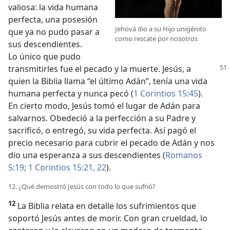
valiosa: la vida humana
perfecta, una posesión
Jehová dio a su Hijo unigénito
que ya no pudo pasar a
como rescate por nosotros
sus descendientes.
Lo único que pudo
transmitirles
fue el pecado y la muerte. Jesús, a
quien la Biblia llama “el último Adán”, tenía una vida
humana perfecta y nunca pecó (
1 Corintios 15:45
).
En cierto modo, Jesús tomó el lugar de Adán para
salvarnos. Obedeció a la perfección a su Padre y
sacrificó, o entregó, su vida perfecta. Así pagó el
precio necesario para cubrir el pecado de Adán y nos
dio una esperanza a sus descendientes (
Romanos
5:19;
1 Corintios 15:21, 22
).
12. ¿Qué demostró Jesús con todo lo que sufrió?
12
La Biblia relata en detalle los sufrimientos que
soportó Jesús antes de morir. Con gran crueldad, lo