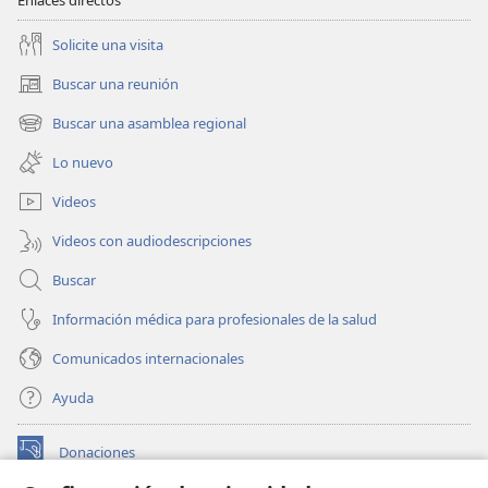
Enlaces directos
Solicite una visita
Buscar una reunión
(abre
una
Buscar una asamblea regional
(abre
nueva
una
ventana)
Lo nuevo
nueva
ventana)
Videos
Videos con audiodescripciones
Buscar
Información médica para profesionales de la salud
Comunicados internacionales
Ayuda
Donaciones
(abre
una