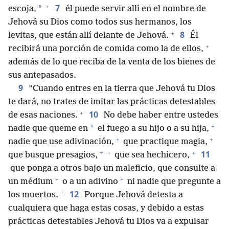
+
7
*
escoja,
él puede servir allí en el nombre de
Jehová su Dios como todos sus hermanos, los
+
8
levitas, que están allí delante de Jehová.
Él
+
recibirá una porción de comida como la de ellos,
además de lo que reciba de la venta de los bienes de
sus antepasados.
9
”Cuando entres en la tierra que Jehová tu Dios
te dará, no trates de imitar las prácticas detestables
+
10
de esas naciones.
No debe haber entre ustedes
+
*
nadie que queme en
el fuego a su hijo o a su hija,
+
+
nadie que use adivinación,
que practique magia,
+
+
11
*
que busque presagios,
que sea hechicero,
que ponga a otros bajo un maleficio, que consulte a
+
+
un médium
o a un adivino
ni nadie que pregunte a
+
12
los muertos.
Porque Jehová detesta a
cualquiera que haga estas cosas, y debido a estas
prácticas detestables Jehová tu Dios va a expulsar