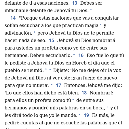
13
delante de ti a esas naciones.
Debes ser
+
intachable delante de Jehová tu Dios.
14
”Porque estas naciones que vas a conquistar
+
solían escuchar a los que practican magia
y
+
adivinación,
pero Jehová tu Dios no te permite
15
hacer nada de eso.
Jehová su Dios nombrará
para ustedes un profeta como yo de entre sus
+
16
hermanos. Deben escucharlo.
Eso fue lo que tú
le pediste a Jehová tu Dios en Horeb el día que el
+
*
pueblo se reunió.
Dijiste: ‘No me dejes oír la voz
de Jehová mi Dios ni ver este gran fuego de nuevo,
+
17
para que no muera’.
Entonces Jehová me dijo:
18
‘Lo que ellos han dicho está bien.
Nombraré
+
para ellos un profeta como tú
de entre sus
+
hermanos y pondré mis palabras en su boca,
y él
+
19
les dirá todo lo que yo le mande.
Es más, le
pediré cuentas al que no escuche las palabras que él