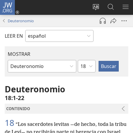
JW.ORG
Iniciar
sesión
Cambiar
Búsqueda
MO
(abre
idioma
en
ME
Deuteronomio
una
del sitio
jw.org
nueva
LEER EN
ventana)
MOSTRAR
Capítulo
Libro
de
la
Deuteronomio
Biblia
18:1-22
CONTENIDO
18
”Los sacerdotes levitas —de hecho, toda la tribu
de Leví— no recibirán parte ni herencia con Israel.