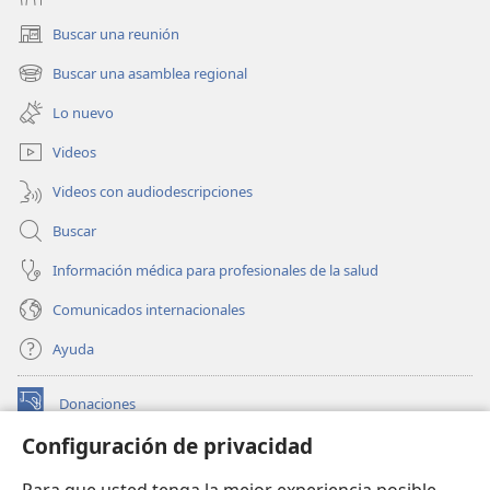
Buscar una reunión
(abre
una
Buscar una asamblea regional
(abre
nueva
una
ventana)
Lo nuevo
nueva
ventana)
Videos
Videos con audiodescripciones
Buscar
Información médica para profesionales de la salud
Comunicados internacionales
Ayuda
Donaciones
(abre
una
Configuración de privacidad
nueva
BIBLIOTECA EN LÍNEA Watchtower™
(abre
ventana)