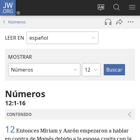
JW.ORG
Iniciar
sesión
Cambiar
Búsqueda
MO
(abre
idioma
en
ME
Números
una
del sitio
jw.org
nueva
LEER EN
ventana)
MOSTRAR
Capítulo
Libro
de
la
Números
Biblia
12:1-16
CONTENIDO
12
Entonces Míriam y Aarón empezaron a hablar
en contra de Moisés debido a la esposa cusita con la