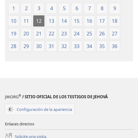
Mundo
Mundo
(revisión
(revisión
1
2
3
4
5
6
7
8
9
del
del
10
11
12
13
14
15
16
17
18
2019)
2019)
19
20
21
22
23
24
25
26
27
28
29
30
31
32
33
34
35
36
®
JW.ORG
/ SITIO OFICIAL DE LOS TESTIGOS DE JEHOVÁ
Configuración de la apariencia
Enlaces directos
Solicite una visita