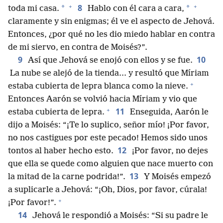
+
+
8
*
*
toda mi casa.
Hablo con él cara a cara,
claramente y sin enigmas; él ve el aspecto de Jehová.
Entonces, ¿por qué no les dio miedo hablar en contra
de mi siervo, en contra de Moisés?”.
9
10
Así que Jehová se enojó con ellos y se fue.
La nube se alejó de la tienda... y resultó que Míriam
+
estaba cubierta de lepra blanca como la nieve.
Entonces Aarón se volvió hacia Míriam y vio que
+
11
estaba cubierta de lepra.
Enseguida, Aarón le
dijo a Moisés: “¡Te lo suplico, señor mío! ¡Por favor,
no nos castigues por este pecado! Hemos sido unos
12
tontos al haber hecho esto.
¡Por favor, no dejes
que ella se quede como alguien que nace muerto con
13
la mitad de la carne podrida!”.
Y Moisés empezó
a suplicarle a Jehová: “¡Oh, Dios, por favor, cúrala!
+
¡Por favor!”.
14
Jehová le respondió a Moisés: “Si su padre le