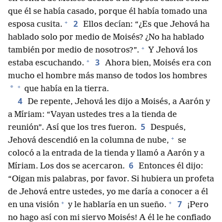
que él se había casado, porque él había tomado una
+
2
esposa cusita.
Ellos decían: “¿Es que Jehová ha
hablado solo por medio de Moisés? ¿No ha hablado
+
también por medio de nosotros?”.
Y Jehová los
+
3
estaba escuchando.
Ahora bien, Moisés era con
mucho el hombre más manso de todos los hombres
+
*
que había en la tierra.
4
De repente, Jehová les dijo a Moisés, a Aarón y
a Míriam: “Vayan ustedes tres a la tienda de
5
reunión”. Así que los tres fueron.
Después,
+
Jehová descendió en la columna de nube,
se
colocó a la entrada de la tienda y llamó a Aarón y a
6
Míriam. Los dos se acercaron.
Entonces él dijo:
“Oigan mis palabras, por favor. Si hubiera un profeta
de Jehová entre ustedes, yo me daría a conocer a él
+
+
7
en una visión
y le hablaría en un sueño.
¡Pero
no hago así con mi siervo Moisés! A él le he confiado