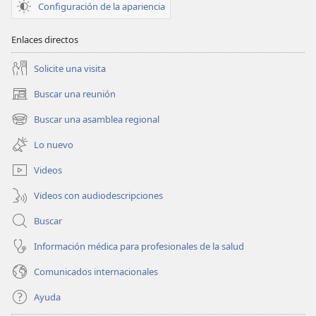
Configuración de la apariencia
Enlaces directos
Solicite una visita
Buscar una reunión
(abre
una
Buscar una asamblea regional
(abre
nueva
una
ventana)
Lo nuevo
nueva
ventana)
Videos
Videos con audiodescripciones
Buscar
Información médica para profesionales de la salud
Comunicados internacionales
Ayuda