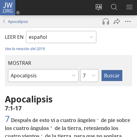
JW.ORG
Iniciar
sesión
Cambiar
Búsqueda
MO
(abre
idioma
en
ME
Apocalipsis
una
del sitio
jw.org
nueva
LEER EN
ventana)
Vea la revisión del 2019
MOSTRAR
Capítulo
Libro
de
la
Apocalipsis
Biblia
7:1-17
7
+
Después de esto vi a cuatro ángeles
de pie sobre
*
los cuatro ángulos
de la tierra, reteniendo los
+
cuatro vientos
de la tierra, para que no soplara