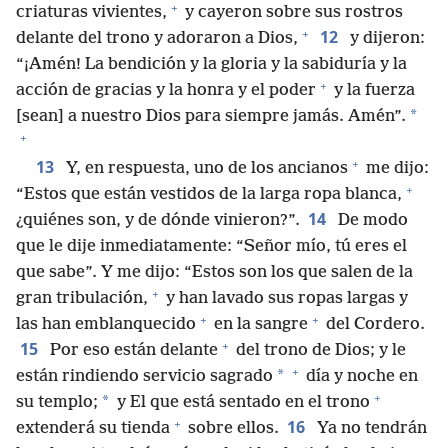
+
criaturas vivientes,
y cayeron sobre sus rostros
+
12
delante del trono y adoraron a Dios,
y dijeron:
“¡Amén! La bendición y la gloria y la sabiduría y la
+
acción de gracias y la honra y el poder
y la fuerza
*
[sean] a nuestro Dios para siempre jamás. Amén”.
+
+
13
Y, en respuesta, uno de los ancianos
me dijo:
+
“Estos que están vestidos de la larga ropa blanca,
14
¿quiénes son, y de dónde vinieron?”.
De modo
que le dije inmediatamente: “Señor mío, tú eres el
que sabe”. Y me dijo: “Estos son los que salen de la
+
gran tribulación,
y han lavado sus ropas largas y
+
+
las han emblanquecido
en la sangre
del Cordero.
+
15
Por eso están delante
del trono de Dios; y le
+
*
están rindiendo servicio sagrado
día y noche en
+
*
su templo;
y El que está sentado en el trono
+
16
extenderá su tienda
sobre ellos.
Ya no tendrán