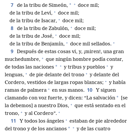
+
7
*
de la tribu de Simeón,
doce mil;
+
de la tribu de Leví,
doce mil;
+
de la tribu de Isacar,
doce mil;
+
8
de la tribu de Zabulón,
doce mil;
+
de la tribu de José,
doce mil;
+
+
de la tribu de Benjamín,
doce mil sellados.
9
Después de estas cosas vi, y, ¡miren!, una gran
+
muchedumbre,
que ningún hombre podía contar,
+
+
*
de todas las naciones
y tribus y pueblos
y
+
+
lenguas,
de pie delante del trono
y delante del
+
Cordero, vestidos de largas ropas blancas;
y había
+
10
ramas de palmera
en sus manos.
Y siguen
*
clamando con voz fuerte, y dicen: “La salvación
[se
+
la debemos] a nuestro Dios,
que está sentado en el
+
+
trono,
y al Cordero”.
+
11
Y todos los ángeles
estaban de pie alrededor
+
*
del trono y de los ancianos
y de las cuatro