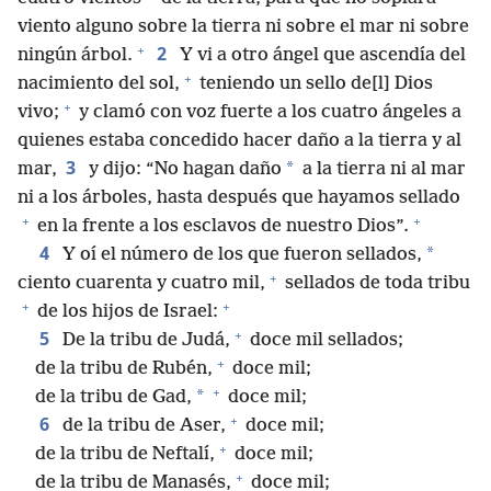
viento alguno sobre la tierra ni sobre el mar ni sobre
+
2
ningún árbol.
Y vi a otro ángel que ascendía del
+
nacimiento del sol,
teniendo un sello de[l] Dios
+
vivo;
y clamó con voz fuerte a los cuatro ángeles a
quienes estaba concedido hacer daño a la tierra y al
3
*
mar,
y dijo: “No hagan daño
a la tierra ni al mar
ni a los árboles, hasta después que hayamos sellado
+
+
en la frente a los esclavos de nuestro Dios”.
4
*
Y oí el número de los que fueron sellados,
+
ciento cuarenta y cuatro mil,
sellados de toda tribu
+
+
de los hijos de Israel:
+
5
De la tribu de Judá,
doce mil sellados;
+
de la tribu de Rubén,
doce mil;
+
*
de la tribu de Gad,
doce mil;
+
6
de la tribu de Aser,
doce mil;
+
de la tribu de Neftalí,
doce mil;
+
de la tribu de Manasés,
doce mil;