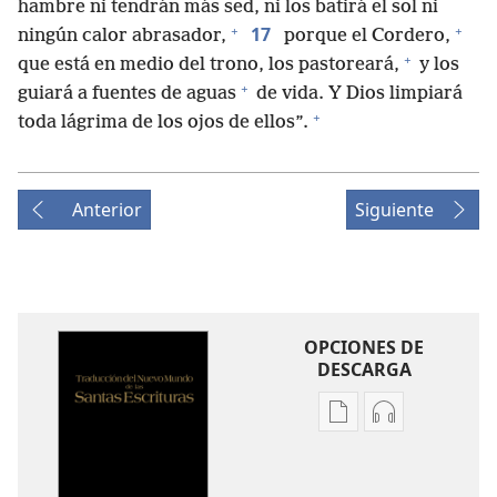
hambre ni tendrán más sed, ni los batirá el sol ni
+
+
17
ningún calor abrasador,
porque el Cordero,
+
que está en medio del trono, los pastoreará,
y los
+
guiará a fuentes de aguas
de vida. Y Dios limpiará
+
toda lágrima de los ojos de ellos”.
Anterior
Siguiente
OPCIONES DE
DESCARGA
Opciones
Opciones
de
de
descarga
descarga