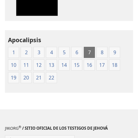
de
de
publicaciones
audio
Traducción
Traducción
del
del
Nuevo
Nuevo
Mundo
Mundo
Apocalipsis
de
de
1
2
3
4
5
6
7
8
9
las
las
Santas
Santas
10
11
12
13
14
15
16
17
18
Escrituras
Escrituras
(edición
(edición
19
20
21
22
de 1987)
de 1987)
®
JW.ORG
/ SITIO OFICIAL DE LOS TESTIGOS DE JEHOVÁ