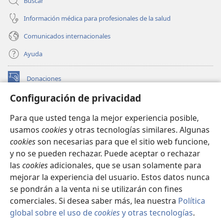
Buscar
Información médica para profesionales de la salud
Comunicados internacionales
Ayuda
Donaciones
(abre
una
Configuración de privacidad
nueva
BIBLIOTECA EN LÍNEA Watchtower™
(abre
ventana)
Para que usted tenga la mejor experiencia posible,
una
®
JW Hub
usamos
cookies
y otras tecnologías similares. Algunas
nueva
(abre
ventana)
cookies
son necesarias para que el sitio web funcione,
una
®
JW Library
nueva
y no se pueden rechazar. Puede aceptar o rechazar
ventana)
las
cookies
adicionales, que se usan solamente para
Watchtower Library
mejorar la experiencia del usuario. Estos datos nunca
se pondrán a la venta ni se utilizarán con fines
comerciales. Si desea saber más, lea nuestra
Política
global sobre el uso de
cookies
y otras tecnologías
.