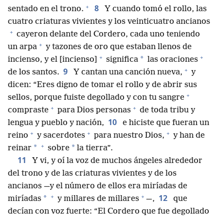
+
8
sentado en el trono.
Y cuando tomó el rollo, las
cuatro criaturas vivientes y los veinticuatro ancianos
+
cayeron delante del Cordero, cada uno teniendo
+
un arpa
y tazones de oro que estaban llenos de
+
+
*
incienso, y el [incienso]
significa
las oraciones
+
9
de los santos.
Y cantan una canción nueva,
y
dicen: “Eres digno de tomar el rollo y de abrir sus
+
sellos, porque fuiste degollado y con tu sangre
+
+
compraste
para Dios personas
de toda tribu y
10
lengua y pueblo y nación,
e hiciste que fueran un
+
+
+
reino
y sacerdotes
para nuestro Dios,
y han de
+
*
*
reinar
sobre
la tierra”.
11
Y vi, y oí la voz de muchos ángeles alrededor
del trono y de las criaturas vivientes y de los
ancianos —y el número de ellos era miríadas de
+
+
12
*
miríadas
y millares de millares
—,
que
decían con voz fuerte: “El Cordero que fue degollado