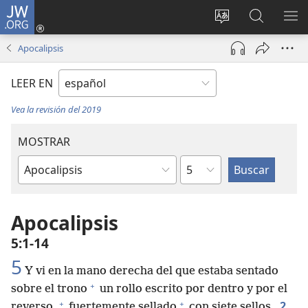
JW.ORG
Iniciar
sesión
Cambiar
Búsqueda
MO
(abre
idioma
en
ME
Apocalipsis
una
del sitio
jw.org
nueva
LEER EN
ventana)
Vea la revisión del 2019
MOSTRAR
Capítulo
Libro
de
la
Apocalipsis
Biblia
5:1-14
5
Y vi en la mano derecha del que estaba sentado
+
sobre el trono
un rollo escrito por dentro y por el
+
+
2
reverso,
fuertemente sellado
con siete sellos.