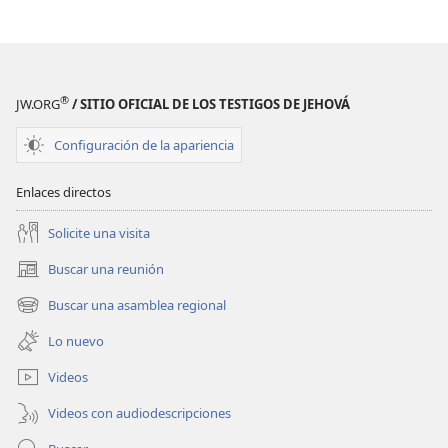
®
JW.ORG
/ SITIO OFICIAL DE LOS TESTIGOS DE JEHOVÁ
Configuración de la apariencia
Enlaces directos
Solicite una visita
Buscar una reunión
(abre
una
Buscar una asamblea regional
(abre
nueva
una
ventana)
Lo nuevo
nueva
ventana)
Videos
Videos con audiodescripciones