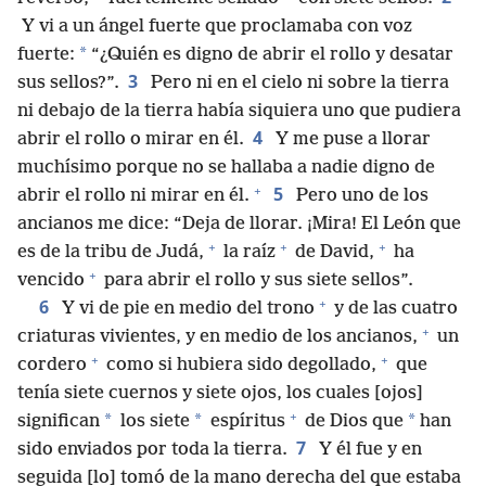
Y vi a un ángel fuerte que proclamaba con voz
*
fuerte:
“¿Quién es digno de abrir el rollo y desatar
3
sus sellos?”.
Pero ni en el cielo ni sobre la tierra
ni debajo de la tierra había siquiera uno que pudiera
4
abrir el rollo o mirar en él.
Y me puse a llorar
muchísimo porque no se hallaba a nadie digno de
+
5
abrir el rollo ni mirar en él.
Pero uno de los
ancianos me dice: “Deja de llorar. ¡Mira! El León que
+
+
+
es de la tribu de Judá,
la raíz
de David,
ha
+
vencido
para abrir el rollo y sus siete sellos”.
+
6
Y vi de pie en medio del trono
y de las cuatro
+
criaturas vivientes, y en medio de los ancianos,
un
+
+
cordero
como si hubiera sido degollado,
que
tenía siete cuernos y siete ojos, los cuales [ojos]
+
*
*
*
significan
los siete
espíritus
de Dios que
han
7
sido enviados por toda la tierra.
Y él fue y en
seguida [lo] tomó de la mano derecha del que estaba