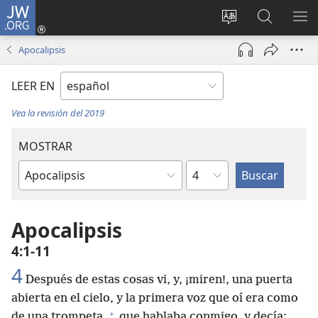
JW.ORG
Iniciar
sesión
Cambiar
Búsqueda
MO
(abre
idioma
en
ME
Apocalipsis
una
del sitio
jw.org
nueva
LEER EN
ventana)
Vea la revisión del 2019
MOSTRAR
Capítulo
Libro
de
la
Apocalipsis
Biblia
4:1-11
4
Después de estas cosas vi, y, ¡miren!, una puerta
abierta en el cielo, y la primera voz que oí era como
+
de una trompeta,
que hablaba conmigo, y decía: