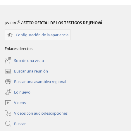
®
JW.ORG
/ SITIO OFICIAL DE LOS TESTIGOS DE JEHOVÁ
Configuración de la apariencia
Enlaces directos
Solicite una visita
Buscar una reunión
(abre
una
Buscar una asamblea regional
(abre
nueva
una
ventana)
Lo nuevo
nueva
ventana)
Videos
Videos con audiodescripciones
Buscar