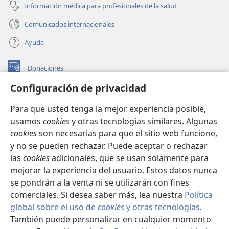
Información médica para profesionales de la salud
Comunicados internacionales
Ayuda
Donaciones
(abre
una
Configuración de privacidad
nueva
BIBLIOTECA EN LÍNEA Watchtower™
(abre
ventana)
Para que usted tenga la mejor experiencia posible,
una
®
JW Hub
usamos
cookies
y otras tecnologías similares. Algunas
nueva
(abre
ventana)
cookies
son necesarias para que el sitio web funcione,
una
®
JW Library
nueva
y no se pueden rechazar. Puede aceptar o rechazar
ventana)
las
cookies
adicionales, que se usan solamente para
Watchtower Library
mejorar la experiencia del usuario. Estos datos nunca
se pondrán a la venta ni se utilizarán con fines
comerciales. Si desea saber más, lea nuestra
Política
global sobre el uso de
cookies
y otras tecnologías
.
Copyright
© 2026 Watch Tower Bible and Tract Society of Pennsylvania.
También puede personalizar en cualquier momento
CONDICIONES DE USO
|
POLÍTICA DE PRIVACIDAD
|