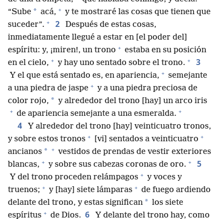
+
*
“Sube
acá,
y te mostraré las cosas que tienen que
+
2
suceder”.
Después de estas cosas,
inmediatamente llegué a estar en [el poder del]
+
espíritu: y, ¡miren!, un trono
estaba en su posición
+
+
3
en el cielo,
y hay uno sentado sobre el trono.
+
Y el que está sentado es, en apariencia,
semejante
+
a una piedra de jaspe
y a una piedra preciosa de
*
color rojo,
y alrededor del trono [hay] un arco iris
+
+
de apariencia semejante a una esmeralda.
4
Y alrededor del trono [hay] veinticuatro tronos,
+
+
y sobre estos tronos
[vi] sentados a veinticuatro
+
*
ancianos
vestidos de prendas de vestir exteriores
+
+
5
blancas,
y sobre sus cabezas coronas de oro.
+
Y del trono proceden relámpagos
y voces y
+
+
truenos;
y [hay] siete lámparas
de fuego ardiendo
*
delante del trono, y estas significan
los siete
+
6
espíritus
de Dios.
Y delante del trono hay, como