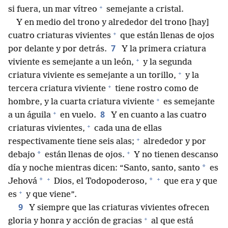
+
si fuera, un mar vítreo
semejante a cristal.
Y en medio del trono y alrededor del trono [hay]
+
cuatro criaturas vivientes
que están llenas de ojos
7
por delante y por detrás.
Y la primera criatura
+
viviente es semejante a un león,
y la segunda
+
criatura viviente es semejante a un torillo,
y la
+
tercera criatura viviente
tiene rostro como de
+
hombre, y la cuarta criatura viviente
es semejante
+
8
a un águila
en vuelo.
Y en cuanto a las cuatro
+
criaturas vivientes,
cada una de ellas
+
respectivamente tiene seis alas;
alrededor y por
+
*
debajo
están llenas de ojos.
Y no tienen descanso
*
día y noche mientras dicen: “Santo, santo, santo
es
+
+
*
*
Jehová
Dios, el Todopoderoso,
que era y que
+
es
y que viene”.
9
Y siempre que las criaturas vivientes ofrecen
+
gloria y honra y acción de gracias
al que está