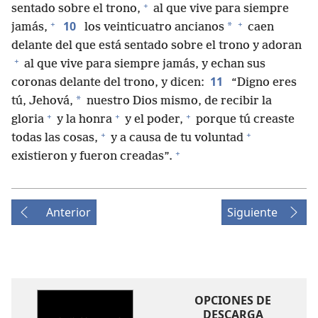
+
sentado sobre el trono,
al que vive para siempre
+
+
10
*
jamás,
los veinticuatro ancianos
caen
delante del que está sentado sobre el trono y adoran
+
al que vive para siempre jamás, y echan sus
11
coronas delante del trono, y dicen:
“Digno eres
*
tú, Jehová,
nuestro Dios mismo, de recibir la
+
+
+
gloria
y la honra
y el poder,
porque tú creaste
+
+
todas las cosas,
y a causa de tu voluntad
+
existieron y fueron creadas”.
Anterior
Siguiente
OPCIONES DE
DESCARGA