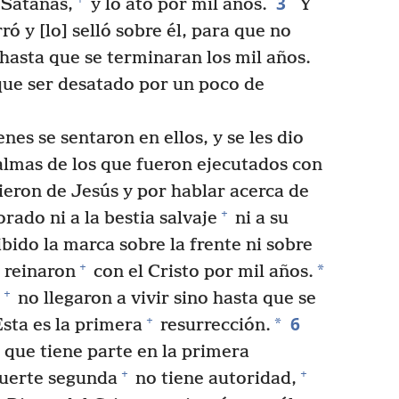
3
 Satanás,
y lo ató por mil años.
Y
rró y [lo] selló sobre él, para que no
 hasta que se terminaran los mil años.
que ser desatado por un poco de
nes se sentaron en ellos, y se les dio
 almas de los que fueron ejecutados con
ieron de Jesús y por hablar acerca de
+
rado ni a la bestia salvaje
ni a su
bido la marca sobre la frente ni sobre
+
*
y reinaron
con el Cristo por mil años.
+
no llegaron a vivir sino hasta que se
6
+
*
sta es la primera
resurrección.
 que tiene parte en la primera
+
+
muerte segunda
no tiene autoridad,