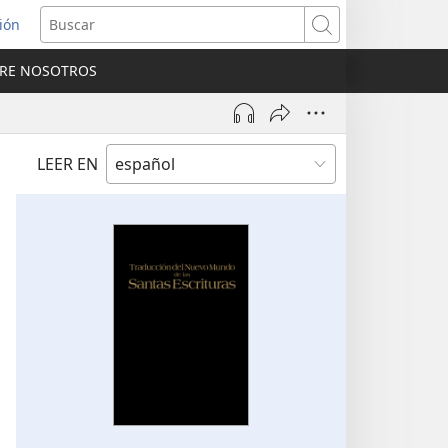
sión
Buscar
RE NOSOTROS
a
na)
LEER EN