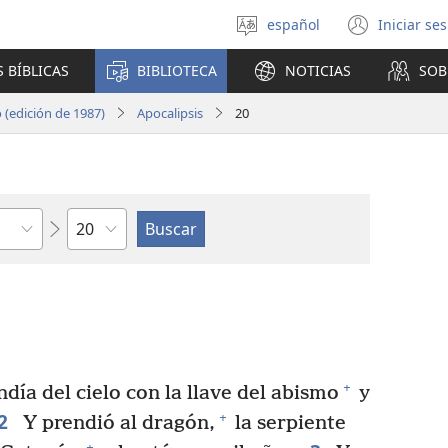
español
Iniciar se
Seleccionar
(abre
idioma
una
 BÍBLICAS
BIBLIOTECA
NOTICIAS
SOB
nuev
venta
(edición de 1987)
Apocalipsis
20
Capítulo
+
día del cielo con la llave del abismo
y
2
+
Y prendió al dragón,
la serpiente
+