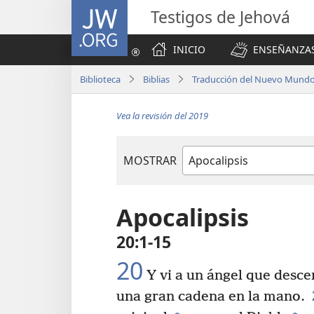
JW.ORG
Testigos de Jehová
INICIO
ENSEÑANZAS
Biblioteca
Biblias
Traducción del Nuevo Mundo 
Vea la revisión del 2019
MOSTRAR
Libro
de
la
Apocalipsis
Biblia
20:1-15
20
Y vi a un ángel que descen
una gran cadena en la mano.
+
+