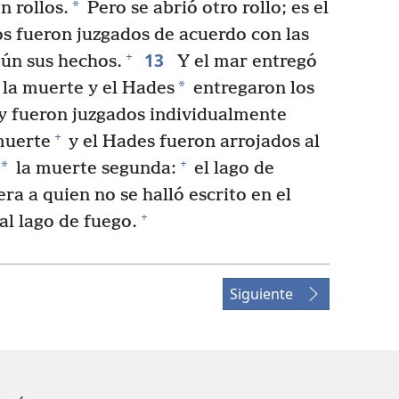
*
n rollos.
Pero se abrió otro rollo; es el
s fueron juzgados de acuerdo con las
13
+
egún sus hechos.
Y el mar entregó
*
 la muerte y el Hades
entregaron los
 y fueron juzgados individualmente
+
muerte
y el Hades fueron arrojados al
+
*
la muerte segunda:
el lago de
a a quien no se halló escrito en el
+
al lago de fuego.
Siguiente