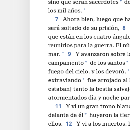
+
sino que serán sacerdotes
de
+
los mil años.
7
Ahora bien, luego que ha
8
será soltado de su prisión,
que están en los cuatro ángul
reunirlos para la guerra. El n
9
+
mar.
Y avanzaron sobre la
+
*
campamento
de los santos
+
fuego del cielo, y los devoró.
*
extraviando
fue arrojado al 
estaban] tanto la bestia salvaj
atormentados día y noche par
11
Y vi un gran trono blanc
*
delante de él
huyeron la tierr
12
ellos.
Y vi a los muertos, 