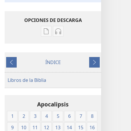
OPCIONES DE DESCARGA
Opciones
Opciones
de
de
descarga
descarga
de
de
ÍNDICE
publicaciones
audio
Anterior
Siguiente
Traducción
Traducción
del
del
Libros de la Biblia
Nuevo
Nuevo
Mundo
Mundo
de
de
Apocalipsis
las
las
Santas
Santas
1
2
3
4
5
6
7
8
Escrituras
Escrituras
(edición
(edición
9
10
11
12
13
14
15
16