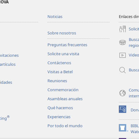
EHOVÁ
Noticias
Enlaces di
Solici
Sobre nosotros
Busc
Preguntas frecuentes
(abre
regio
una
Solicite una visita
Vide
nvitaciones
nueva
Contáctenos
ventana)
artículos
Busc
Visitas a Betel
Reuniones
vidades
Conmemoración
Comu
inter
Asambleas anuales
Qué hacemos
Don
(abre
Experiencias
®
ting
una
nueva
Por todo el mundo
BIB
ventana)
(abre
Wat
una