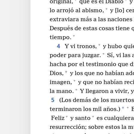
original,
que es el Diablo
y
+
lo arrojó al abismo,
y [lo] ce
extraviara más a las naciones
Después de estas cosas tiene 
+
tiempo.
4
+
Y vi tronos,
y hubo quie
+
poder para juzgar.
Sí, vi las
hacha por el testimonio que d
*
Dios,
y los que no habían ado
+
imagen,
y que no habían reci
+
la mano.
Y llegaron a vivir, 
5
(Los demás de los muertos
+
*
terminaron los mil años.)
E
+
+
Feliz
y santo
es cualquiera
resurrección; sobre estos la 