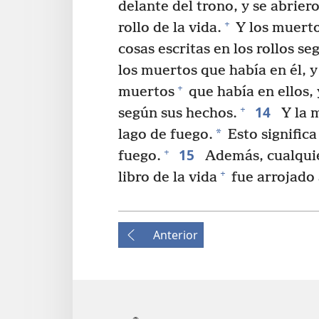
delante del trono, y se abriero
+
rollo de la vida.
Y los muerto
cosas escritas en los rollos s
los muertos que había en él, y
+
muertos
que había en ellos,
14
+
según sus hechos.
Y la 
*
lago de fuego.
Esto significa
15
+
fuego.
Además, cualquier
+
libro de la vida
fue arrojado 
Anterior