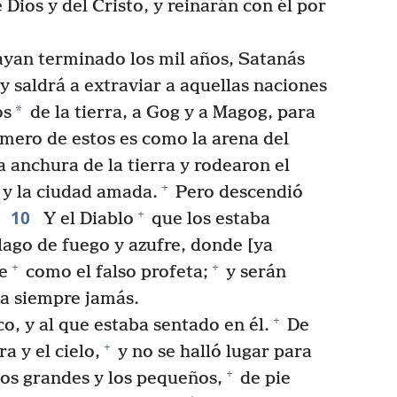
 Dios y del Cristo, y reinarán con él por
yan terminado los mil años, Satanás
y saldrá a extraviar a aquellas naciones
*
os
de la tierra, a Gog y a Magog, para
úmero de estos es como la arena del
 anchura de la tierra y rodearon el
+
y la ciudad amada.
Pero descendió
10
+
Y el Diablo
que los estaba
lago de fuego y azufre, donde [ya
+
+
e
como el falso profeta;
y serán
a siempre jamás.
+
o, y al que estaba sentado en él.
De
+
a y el cielo,
y no se halló lugar para
+
los grandes y los pequeños,
de pie