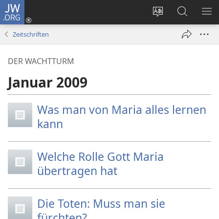
JW.ORG
Anmelden
(öffnet
Websitesprache
Suche
ME
neues
ändern
EI
Zeitschriften
Fenster)
DER WACHTTURM
Januar 2009
Was man von Maria alles lernen
kann
Welche Rolle Gott Maria
übertragen hat
Die Toten: Muss man sie
fürchten?