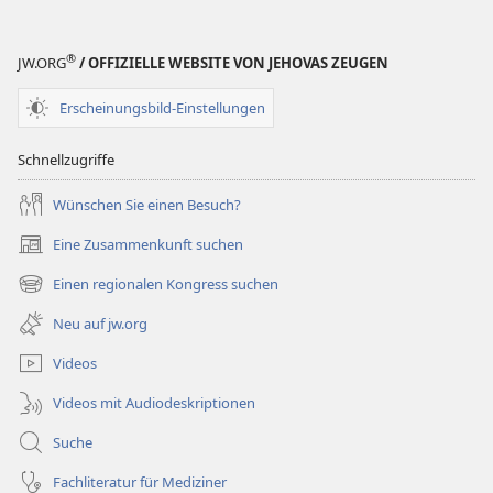
®
JW.ORG
/ OFFIZIELLE WEBSITE VON JEHOVAS ZEUGEN
Erscheinungsbild-Einstellungen
Schnellzugriffe
Wünschen Sie einen Besuch?
Eine Zusammenkunft suchen
(öffnet
neues
Einen regionalen Kongress suchen
(öffnet
Fenster)
neues
Neu auf jw.org
Fenster)
Videos
Videos mit Audiodeskriptionen
Suche
Fachliteratur für Mediziner