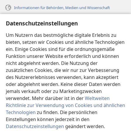
Informationen für Behörden, Medien und Wissenschaft
Hilfe
Datenschutzeinstellungen
Spenden
Um Nutzern das bestmögliche digitale Erlebnis zu
(öffnet
neues
bieten, setzen wir Cookies und ähnliche Technologien
Fenster)
ein. Einige Cookies sind für die ordnungsgemäße
Wachtturm ONLINE-BIBLIOTHEK
(öffnet
Funktion unserer Website erforderlich und können
neues
®
JW Hub
nicht abgelehnt werden. Die Nutzung der
Fenster)
(öffnet
zusätzlichen Cookies, die wir nur zur Verbesserung
neues
®
JW Library
Fenster)
des Nutzererlebnisses verwenden, kann akzeptiert
oder abgelehnt werden. Keine dieser Daten werden
®
Watchtower Library
jemals verkauft oder zu Marketingzwecken
verwendet. Mehr darüber ist in der
Weltweiten
Richtlinie zur Verwendung von Cookies und ähnlichen
Technologien
zu finden. Die persönlichen
Copyright
© 2026 Watch Tower Bible and Tract Society of Pennsylvania.
Einstellungen können jederzeit in den
NUTZUNGSBEDINGUNGEN
|
DATENSCHUTZERKLÄRUNG
|
Datenschutzeinstellungen
geändert werden.
DATENSCHUTZEINSTELLUNGEN