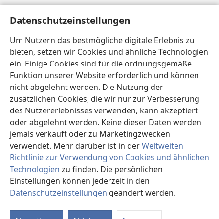
Hilfe
Datenschutzeinstellungen
Spenden
Um Nutzern das bestmögliche digitale Erlebnis zu
(öffnet
neues
bieten, setzen wir Cookies und ähnliche Technologien
Fenster)
ein. Einige Cookies sind für die ordnungsgemäße
Wachtturm ONLINE-BIBLIOTHEK
(öffnet
Funktion unserer Website erforderlich und können
neues
®
JW Hub
nicht abgelehnt werden. Die Nutzung der
Fenster)
(öffnet
zusätzlichen Cookies, die wir nur zur Verbesserung
neues
®
JW Library
Fenster)
des Nutzererlebnisses verwenden, kann akzeptiert
oder abgelehnt werden. Keine dieser Daten werden
®
Watchtower Library
jemals verkauft oder zu Marketingzwecken
verwendet. Mehr darüber ist in der
Weltweiten
Richtlinie zur Verwendung von Cookies und ähnlichen
Technologien
zu finden. Die persönlichen
Copyright
© 2026 Watch Tower Bible and Tract Society of Pennsylvania.
Einstellungen können jederzeit in den
NUTZUNGSBEDINGUNGEN
|
DATENSCHUTZERKLÄRUNG
|
Datenschutzeinstellungen
geändert werden.
DATENSCHUTZEINSTELLUNGEN