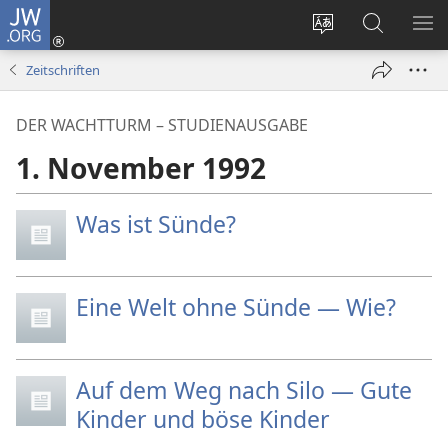
JW.ORG
Anmelden
(öffnet
Websitesprache
Suche
ME
neues
ändern
EI
Zeitschriften
Fenster)
DER WACHTTURM – STUDIENAUSGABE
1. November 1992
Was ist Sünde?
Eine Welt ohne Sünde — Wie?
Auf dem Weg nach Silo — Gute
Kinder und böse Kinder