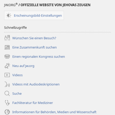
STUDIENAUSGABE
®
JW.ORG
/ OFFIZIELLE WEBSITE VON JEHOVAS ZEUGEN
1. November
1992
Erscheinungsbild-Einstellungen
Schnellzugriffe
Wünschen Sie einen Besuch?
Eine Zusammenkunft suchen
(öffnet
neues
Einen regionalen Kongress suchen
(öffnet
Fenster)
neues
Neu auf jw.org
Fenster)
Videos
Videos mit Audiodeskriptionen
Suche
Fachliteratur für Mediziner
Informationen für Behörden, Medien und Wissenschaft