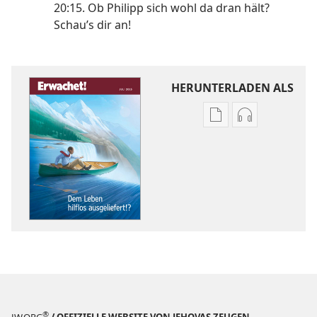
20:15. Ob Philipp sich wohl da dran hält?
Schau’s dir an!
HERUNTERLADEN ALS
Downloadoptione
Downloadopt
für
für
Veröffentlichunge
Audio
ERWACHET!
ERWACHET!
Dem
Dem
Leben
Leben
hilflos
hilflos
ausgeliefert!?
ausgeliefert!?
®