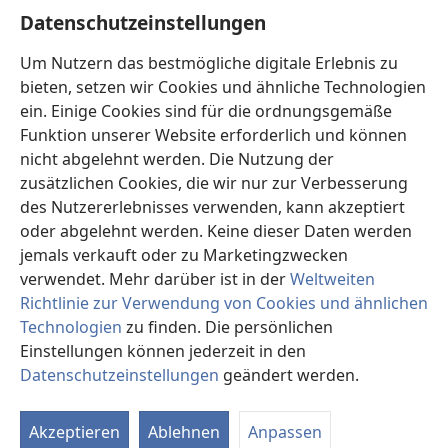
Hilfe
Datenschutzeinstellungen
Spenden
Um Nutzern das bestmögliche digitale Erlebnis zu
(öffnet
neues
bieten, setzen wir Cookies und ähnliche Technologien
Fenster)
ein. Einige Cookies sind für die ordnungsgemäße
Wachtturm ONLINE-BIBLIOTHEK
(öffnet
Funktion unserer Website erforderlich und können
neues
®
JW Hub
nicht abgelehnt werden. Die Nutzung der
Fenster)
(öffnet
zusätzlichen Cookies, die wir nur zur Verbesserung
neues
®
JW Library
Fenster)
des Nutzererlebnisses verwenden, kann akzeptiert
oder abgelehnt werden. Keine dieser Daten werden
®
Watchtower Library
jemals verkauft oder zu Marketingzwecken
verwendet. Mehr darüber ist in der
Weltweiten
Richtlinie zur Verwendung von Cookies und ähnlichen
Technologien
zu finden. Die persönlichen
Copyright
© 2026 Watch Tower Bible and Tract Society of Pennsylvania.
Einstellungen können jederzeit in den
NUTZUNGSBEDINGUNGEN
|
DATENSCHUTZERKLÄRUNG
|
Datenschutzeinstellungen
geändert werden.
DATENSCHUTZEINSTELLUNGEN
Akzeptieren
Ablehnen
Anpassen