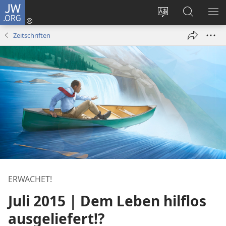
JW.ORG
Anmelden
(öffnet
Websitesprache
Suche
ME
neues
ändern
EI
Zeitschriften
Fenster)
ERWACHET!
Juli 2015 | Dem Leben hilflos
ausgeliefert!?