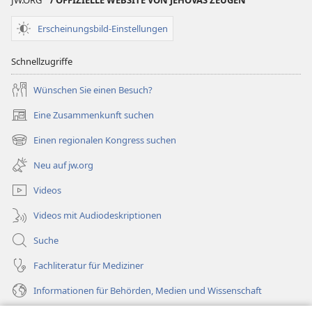
JW.ORG
/ OFFIZIELLE WEBSITE VON JEHOVAS ZEUGEN
Erscheinungsbild-Einstellungen
Schnellzugriffe
Wünschen Sie einen Besuch?
Eine Zusammenkunft suchen
(öffnet
neues
Einen regionalen Kongress suchen
(öffnet
Fenster)
neues
Neu auf jw.org
Fenster)
Videos
Videos mit Audiodeskriptionen
Suche
Fachliteratur für Mediziner
Informationen für Behörden, Medien und Wissenschaft