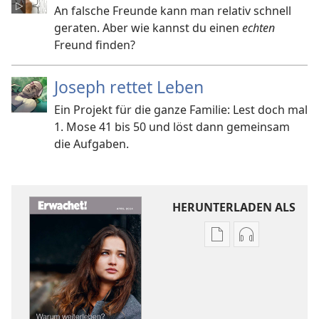
An falsche Freunde kann man relativ schnell
geraten. Aber wie kannst du einen
echten
Freund finden?
Joseph rettet Leben
Ein Projekt für die ganze Familie: Lest doch mal
1. Mose 41 bis 50 und löst dann gemeinsam
die Aufgaben.
HERUNTERLADEN ALS
Downloadoptione
Downloadopt
für
für
Veröffentlichunge
Audio
ERWACHET!
ERWACHET!
Warum
Warum