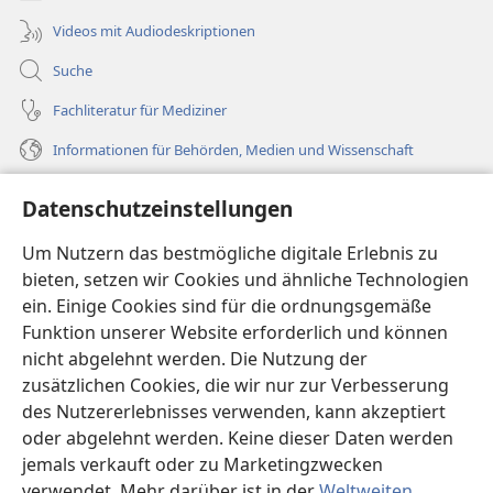
Videos mit Audiodeskriptionen
Suche
Fachliteratur für Mediziner
Informationen für Behörden, Medien und Wissenschaft
Hilfe
Datenschutzeinstellungen
Spenden
Um Nutzern das bestmögliche digitale Erlebnis zu
(öffnet
neues
bieten, setzen wir Cookies und ähnliche Technologien
Fenster)
ein. Einige Cookies sind für die ordnungsgemäße
Wachtturm ONLINE-BIBLIOTHEK
(öffnet
Funktion unserer Website erforderlich und können
neues
®
JW Hub
nicht abgelehnt werden. Die Nutzung der
Fenster)
(öffnet
zusätzlichen Cookies, die wir nur zur Verbesserung
neues
®
JW Library
Fenster)
des Nutzererlebnisses verwenden, kann akzeptiert
oder abgelehnt werden. Keine dieser Daten werden
®
Watchtower Library
jemals verkauft oder zu Marketingzwecken
verwendet. Mehr darüber ist in der
Weltweiten