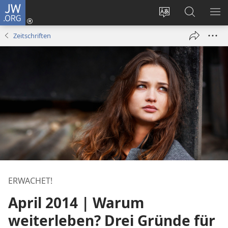
JW.ORG
Anmelden
(öffnet
Websitesprache
Suche
ME
neues
ändern
EI
Zeitschriften
Fenster)
ERWACHET!
April 2014 | Warum
weiterleben? Drei Gründe für