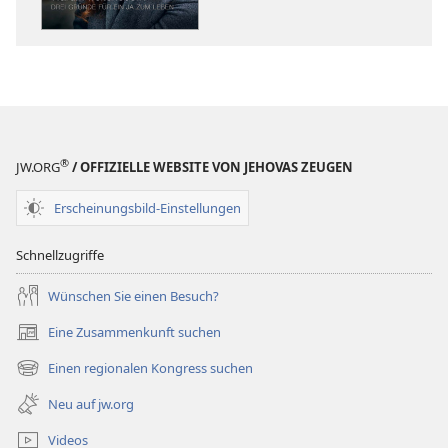
weiterleben?
weiterleben?
Drei
Drei
Gründe
Gründe
für
für
ein
ein
Ja
Ja
zum
zum
®
JW.ORG
/ OFFIZIELLE WEBSITE VON JEHOVAS ZEUGEN
Leben
Leben
Erscheinungsbild-Einstellungen
Schnellzugriffe
Wünschen Sie einen Besuch?
Eine Zusammenkunft suchen
(öffnet
neues
Einen regionalen Kongress suchen
(öffnet
Fenster)
neues
Neu auf jw.org
Fenster)
Videos