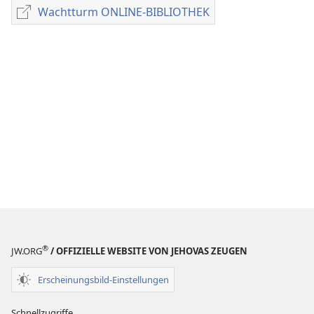
für
Wachtturm ONLINE-BIBLIOTHEK
Wachtturm
Veröffentlichungen
ONLINE-
ZEITSCHRIFTEN
BIBLIOTHEK
22. August
1994
®
JW.ORG
/ OFFIZIELLE WEBSITE VON JEHOVAS ZEUGEN
Erscheinungsbild-Einstellungen
Schnellzugriffe