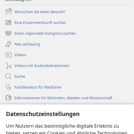
Wünschen Sie einen Besuch?
Eine Zusammenkunft suchen
(öffnet
neues
Einen regionalen Kongress suchen
(öffnet
Fenster)
neues
Neu auf jw.org
Fenster)
Videos
Videos mit Audiodeskriptionen
Suche
Fachliteratur für Mediziner
Informationen für Behörden, Medien und Wissenschaft
Hilfe
Datenschutzeinstellungen
Spenden
Um Nutzern das bestmögliche digitale Erlebnis zu
(öffnet
neues
bieten, setzen wir Cookies und ähnliche Technologien