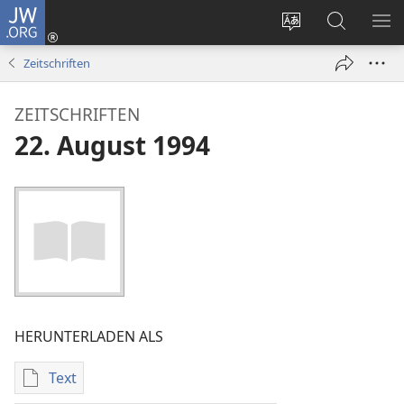
JW.ORG
Anmelden
(öffnet
Websitesprache
Suche
ME
neues
ändern
EI
Zeitschriften
Fenster)
ZEITSCHRIFTEN
22. August 1994
HERUNTERLADEN ALS
Text
Downloadoptionen