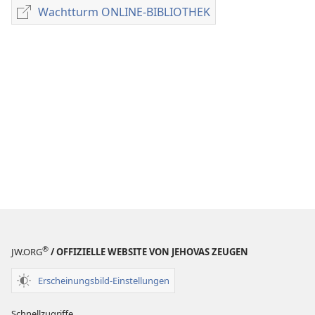
für
Wachtturm ONLINE-BIBLIOTHEK
Wachtturm
Veröffentlichungen
ONLINE-
ZEITSCHRIFTEN
BIBLIOTHEK
8. Juli
1994
®
JW.ORG
/ OFFIZIELLE WEBSITE VON JEHOVAS ZEUGEN
Erscheinungsbild-Einstellungen
Schnellzugriffe