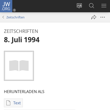
JW.ORG
Anmelden
(öffnet
Websitesprache
Suche
ME
neues
ändern
EI
Zeitschriften
Fenster)
ZEITSCHRIFTEN
8. Juli 1994
HERUNTERLADEN ALS
Text
Downloadoptionen