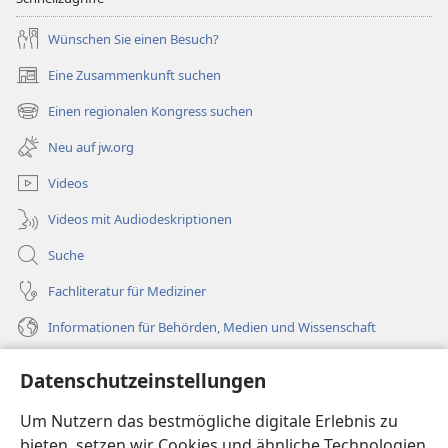
Wünschen Sie einen Besuch?
Eine Zusammenkunft suchen
(öffnet
neues
Einen regionalen Kongress suchen
(öffnet
Fenster)
neues
Neu auf jw.org
Fenster)
Videos
Videos mit Audiodeskriptionen
Suche
Fachliteratur für Mediziner
Informationen für Behörden, Medien und Wissenschaft
Hilfe
Datenschutzeinstellungen
Spenden
Um Nutzern das bestmögliche digitale Erlebnis zu
(öffnet
neues
bieten, setzen wir Cookies und ähnliche Technologien