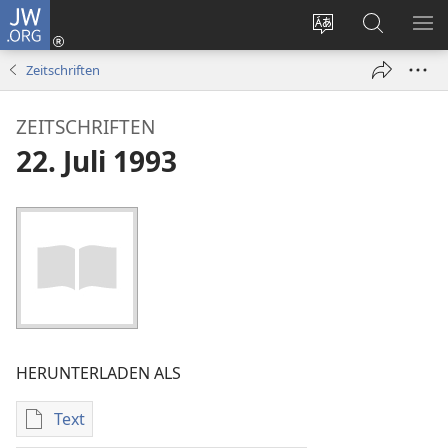
JW.ORG
Anmelden
(öffnet
Websitesprache
Suche
ME
neues
ändern
EI
Zeitschriften
Fenster)
ZEITSCHRIFTEN
22. Juli 1993
HERUNTERLADEN ALS
Text
Downloadoptionen