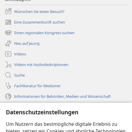
Wünschen Sie einen Besuch?
Eine Zusammenkunft suchen
(öffnet
neues
Einen regionalen Kongress suchen
(öffnet
Fenster)
neues
Neu auf jw.org
Fenster)
Videos
Videos mit Audiodeskriptionen
Suche
Fachliteratur für Mediziner
Informationen für Behörden, Medien und Wissenschaft
Hilfe
Datenschutzeinstellungen
Spenden
Um Nutzern das bestmögliche digitale Erlebnis zu
(öffnet
neues
bieten, setzen wir Cookies und ähnliche Technologien