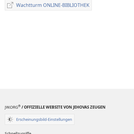
für
Wachtturm ONLINE-BIBLIOTHEK
Wachtturm
Veröffentlichungen
ONLINE-
ZEITSCHRIFTEN
BIBLIOTHEK
22. Juli
1993
®
JW.ORG
/ OFFIZIELLE WEBSITE VON JEHOVAS ZEUGEN
Erscheinungsbild-Einstellungen
Schnellzugriffe