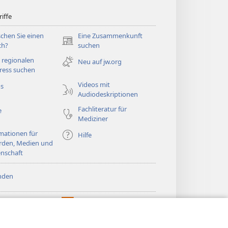
iffe
chen Sie einen
Eine Zusammenkunft
(öffnet
ch?
suchen
neues
 regionalen
Neu auf jw.org
Fenster)
ress suchen
Videos mit
os
Audiodeskriptionen
Fachliteratur für
e
Mediziner
mationen für
Hilfe
rden, Medien und
nschaft
nden
htturm ONLINE-
®
JW Hub
(öffnet
LIOTHEK
neues
®
®