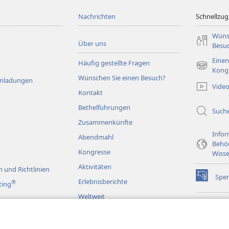
Nachrichten
Schnellzugr
Wüns
Über uns
Besu
Einen
Häufig gestellte Fragen
(öffnet
Kong
Wünschen Sie einen Besuch?
neues
Einladungen
Vide
Fenster)
Kontakt
Bethelführungen
Such
Zusammenkünfte
Infor
Abendmahl
Behö
Kongresse
Wisse
Aktivitäten
 und Richtlinien
Spe
(öffnet
Erlebnisberichte
®
ting
neues
Weltweit
Fenster)
Wac
(öffnet
BIB
neues
rspiele