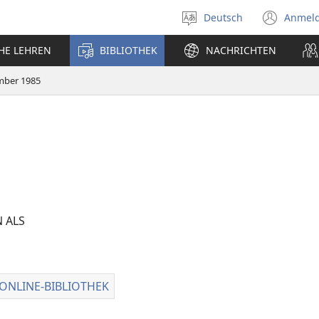
Deutsch
Anmel
Sprache
(öff
auswählen
neu
CHE LEHREN
BIBLIOTHEK
NACHRICHTEN
Fens
mber 1985
 ALS
tionen
ONLINE-BIBLIOTHEK
Wachtturm
chungen
ONLINE-
TEN