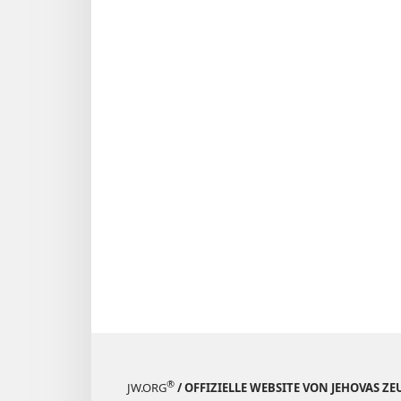
22. Novemb
1985
®
JW.ORG
/ OFFIZIELLE WEBSITE VON JEHOVAS Z