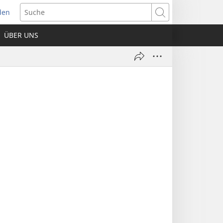
den
net
Suche
es
ÜBER UNS
ter)