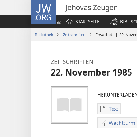
JW.ORG
Jehovas Zeugen
STARTSEITE
BIBLIS
Bibliothek
Zeitschriften
Erwachet! | 22. Nove
ZEITSCHRIFTEN
22. November 1985
HERUNTERLADEN
Text
Downloadop
für
Wachtturm 
Veröffentli
ZEITSCHRIF