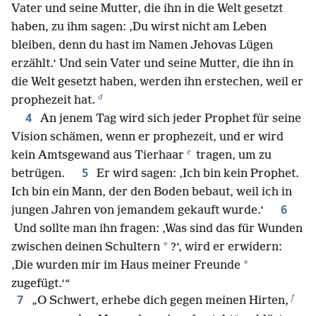
Vater und seine Mutter, die ihn in die Welt gesetzt
haben, zu ihm sagen: ‚Du wirst nicht am Leben
bleiben, denn du hast im Namen Jehovas Lügen
erzählt.‘ Und sein Vater und seine Mutter, die ihn in
die Welt gesetzt haben, werden ihn erstechen, weil er
d
prophezeit hat.
4
An jenem Tag wird sich jeder Prophet für seine
Vision schämen, wenn er prophezeit, und er wird
e
kein Amtsgewand aus Tierhaar
tragen, um zu
5
betrügen.
Er wird sagen: ‚Ich bin kein Prophet.
Ich bin ein Mann, der den Boden bebaut, weil ich in
6
jungen Jahren von jemandem gekauft wurde.‘
Und sollte man ihn fragen: ‚Was sind das für Wunden
*
zwischen deinen Schultern
?‘, wird er erwidern:
*
‚Die wurden mir im Haus meiner Freunde
zugefügt.‘“
f
7
„O Schwert, erhebe dich gegen meinen Hirten,