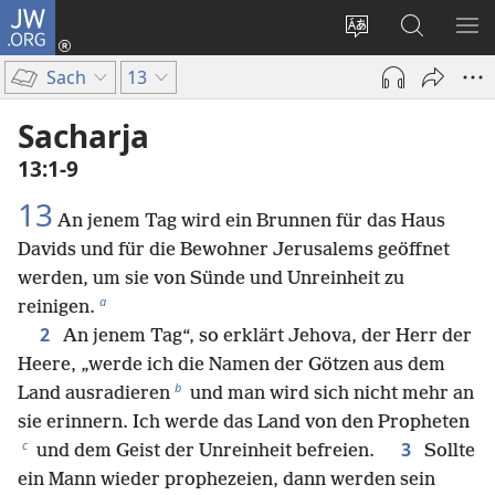
JW.ORG
Anmelden
(öffnet
Websitesprache
Suche
ME
neues
ändern
EI
Sach
13
Fenster)
Sacharja
13:1-9
13
An jenem Tag wird ein Brunnen für das Haus
Davids und für die Bewohner Jerusalems geöffnet
werden, um sie von Sünde und Unreinheit zu
a
reinigen.
2
An jenem Tag“, so erklärt Jehova, der Herr der
Heere, „werde ich die Namen der Götzen aus dem
b
Land ausradieren
und man wird sich nicht mehr an
sie erinnern. Ich werde das Land von den Propheten
c
3
und dem Geist der Unreinheit befreien.
Sollte
ein Mann wieder prophezeien, dann werden sein