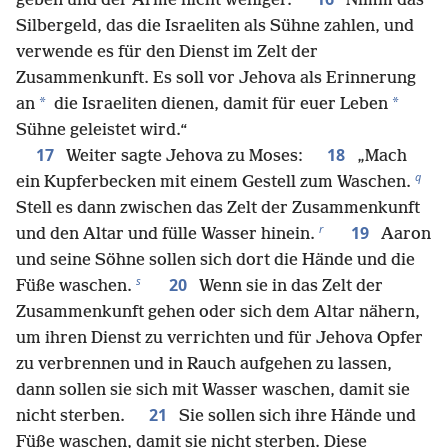
geben und der Arme nicht weniger.
Nimm das
Silbergeld, das die Israeliten als Sühne zahlen, und
verwende es für den Dienst im Zelt der
Zusammenkunft. Es soll vor Jehova als Erinnerung
*
*
an
die Israeliten dienen, damit für euer Leben
Sühne geleistet wird.“
17
18
Weiter sagte Jehova zu Moses:
„Mach
q
ein Kupferbecken mit einem Gestell zum Waschen.
Stell es dann zwischen das Zelt der Zusammenkunft
r
19
und den Altar und fülle Wasser hinein.
Aaron
und seine Söhne sollen sich dort die Hände und die
s
20
Füße waschen.
Wenn sie in das Zelt der
Zusammenkunft gehen oder sich dem Altar nähern,
um ihren Dienst zu verrichten und für Jehova Opfer
zu verbrennen und in Rauch aufgehen zu lassen,
dann sollen sie sich mit Wasser waschen, damit sie
21
nicht sterben.
Sie sollen sich ihre Hände und
Füße waschen, damit sie nicht sterben. Diese