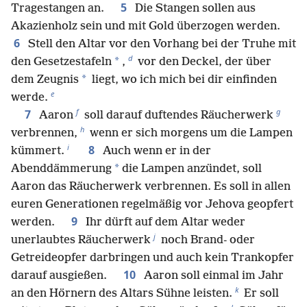
5
Tragestangen an.
Die Stangen sollen aus
Akazienholz sein und mit Gold überzogen werden.
6
Stell den Altar vor den Vorhang bei der Truhe mit
d
*
den Gesetzestafeln
,
vor den Deckel, der über
*
dem Zeugnis
liegt, wo ich mich bei dir einfinden
e
werde.
f
g
7
Aaron
soll darauf duftendes Räucherwerk
h
verbrennen,
wenn er sich morgens um die Lampen
i
8
kümmert.
Auch wenn er in der
*
Abenddämmerung
die Lampen anzündet, soll
Aaron das Räucherwerk verbrennen. Es soll in allen
euren Generationen regelmäßig vor Jehova geopfert
9
werden.
Ihr dürft auf dem Altar weder
j
unerlaubtes Räucherwerk
noch Brand- oder
Getreideopfer darbringen und auch kein Trankopfer
10
darauf ausgießen.
Aaron soll einmal im Jahr
k
an den Hörnern des Altars Sühne leisten.
Er soll