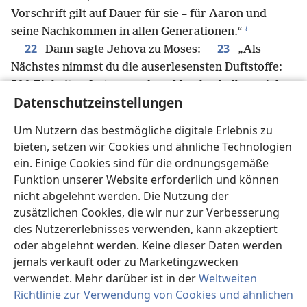
Vorschrift gilt auf Dauer für sie – für Aaron und
t
seine Nachkommen in allen Generationen.“
22
23
Dann sagte Jehova zu Moses:
„Als
Nächstes nimmst du die auserlesensten Duftstoffe:
500 Einheiten fest gewordene Myrrhe, halb so viel
Datenschutzeinstellungen
wohlriechenden Zimt – 250 Einheiten –, dann 250
24
Einheiten wohlriechenden Kạlmus,
500
Um Nutzern das bestmögliche digitale Erlebnis zu
Einheiten Kạssia, gemessen nach dem
bieten, setzen wir Cookies und ähnliche Technologien
u
*
*
Standardschekel des Heiligtums
,
sowie ein Hin
ein. Einige Cookies sind für die ordnungsgemäße
25
Olivenöl.
Stell damit ein heiliges Salböl her,
Funktion unserer Website erforderlich und können
v
*
eine fachmännisch zubereitete Mischung
.
Es soll
nicht abgelehnt werden. Die Nutzung der
ein heiliges Salböl sein.
zusätzlichen Cookies, die wir nur zur Verbesserung
26
Damit salbst du dann das Zelt der
des Nutzererlebnisses verwenden, kann akzeptiert
w
oder abgelehnt werden. Keine dieser Daten werden
Zusammenkunft,
die Truhe mit den
jemals verkauft oder zu Marketingzwecken
27
Gesetzestafeln,
den Tisch und den Leuchter
verwendet. Mehr darüber ist in der
Weltweiten
28
mit dem jeweiligen Zubehör, den Räucheraltar,
Richtlinie zur Verwendung von Cookies und ähnlichen
den Brandopferaltar mit den dazugehörigen