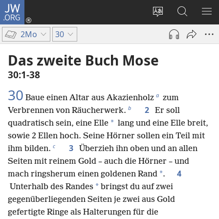
JW.ORG
Anmelden
(öffnet
Websitesprache
Suche
ME
neues
ändern
EI
2Mo
30
Fenster)
Das zweite Buch Mose
30:1-38
30
a
Baue einen Altar aus Akazienholz
zum
b
2
Verbrennen von Räucherwerk.
Er soll
*
quadratisch sein, eine Elle
lang und eine Elle breit,
sowie 2 Ellen hoch. Seine Hörner sollen ein Teil mit
c
3
ihm bilden.
Überzieh ihn oben und an allen
Seiten mit reinem Gold – auch die Hörner – und
4
*
mach ringsherum einen goldenen Rand
.
*
Unterhalb des Randes
bringst du auf zwei
gegenüberliegenden Seiten je zwei aus Gold
gefertigte Ringe als Halterungen für die