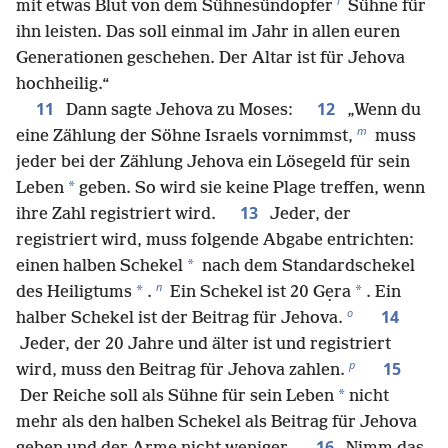
l
mit etwas Blut von dem Sühnesündopfer
Sühne für
ihn leisten. Das soll einmal im Jahr in allen euren
Generationen geschehen. Der Altar ist für Jehova
hochheilig.“
11
12
Dann sagte Jehova zu Moses:
„Wenn du
m
eine Zählung der Söhne Israels vornimmst,
muss
jeder bei der Zählung Jehova ein Lösegeld für sein
*
Leben
geben. So wird sie keine Plage treffen, wenn
13
ihre Zahl registriert wird.
Jeder, der
registriert wird, muss folgende Abgabe entrichten:
*
einen halben Schekel
nach dem Standardschekel
n
*
*
des Heiligtums
.
Ein Schekel ist 20 Gẹra
. Ein
o
14
halber Schekel ist der Beitrag für Jehova.
Jeder, der 20 Jahre und älter ist und registriert
p
15
wird, muss den Beitrag für Jehova zahlen.
*
Der Reiche soll als Sühne für sein Leben
nicht
mehr als den halben Schekel als Beitrag für Jehova
16