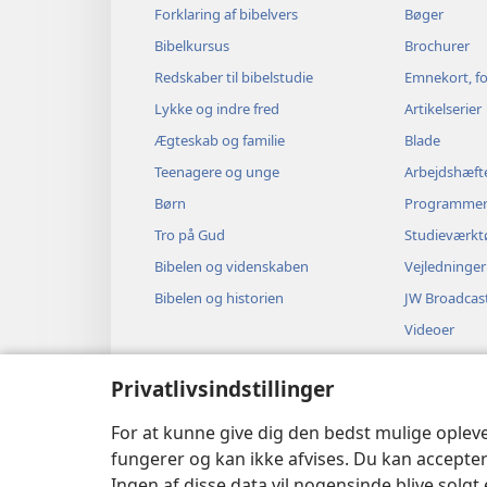
Forklaring af bibelvers
Bøger
Bibelkursus
Brochurer
Redskaber til bibelstudie
Emnekort, fo
Lykke og indre fred
Artikelserier
Ægteskab og familie
Blade
Teenagere og unge
Arbejdshæft
Børn
Programme
Tro på Gud
Studieværkt
Bibelen og videnskaben
Vejledninger
Bibelen og historien
JW Broadcas
Videoer
Musik
Privatlivsindstillinger
Hørespil
Dramatisere
For at kunne give dig den bedst mulige oplev
fungerer og kan ikke afvises. Du kan accepter
Ingen af disse data vil nogensinde blive solgt 