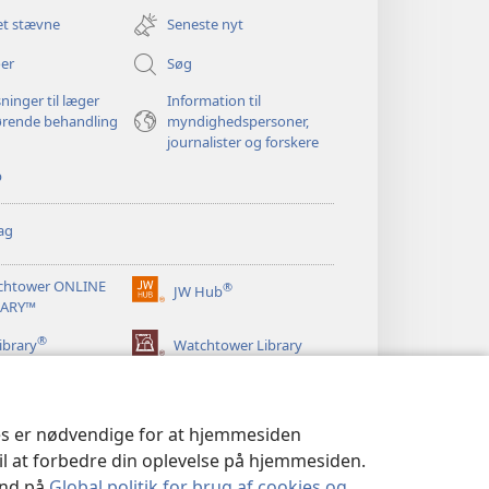
nyt
et stævne
Seneste nyt
vindue)
er
Søg
ninger til læger
Information til
ørende behandling
myndighedspersoner,
journalister og forskere
p
ag
chtower ONLINE
®
JW Hub
(åbner
RARY™
nyt
®
vindue)
ibrary
Watchtower Library
ies er nødvendige for at hjemmesiden
til at forbedre din oplevelse på hjemmesiden.
 ind på
Global politik for brug af cookies og