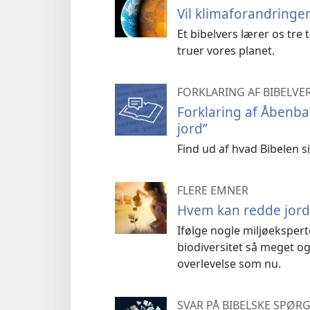
Vil klimaforandringe
Et bibelvers lærer os tre
truer vores planet.
FORKLARING AF BIBELVE
Forklaring af Åbenba
jord”
Find ud af hvad Bibelen si
FLERE EMNER
Hvem kan redde jor
Ifølge nogle miljøeksper
biodiversitet så meget og
overlevelse som nu.
SVAR PÅ BIBELSKE SPØR