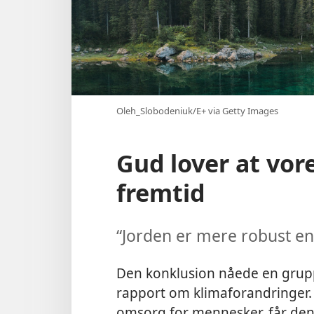
Oleh_Slobodeniuk/E+ via Getty Images
Gud lover at vor
fremtid
“Jorden er mere robust end
Den konklusion nåede en gruppe
rapport om klimaforandringer. 
omsorg for mennesker, får den 