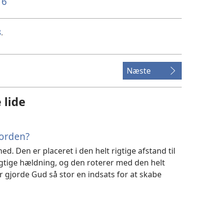
16
8
.
Næste
 lide
jorden?
d. Den er placeret i den helt rigtige afstand til
igtige hældning, og den roterer med den helt
r gjorde Gud så stor en indsats for at skabe