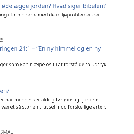
r ødelægge jorden? Hvad siger Bibelen?
 ting i forbindelse med de miljøproblemer der
RS
ringen 21:1 – “En ny himmel og en ny
ger som kan hjælpe os til at forstå de to udtryk.
den?
ter har mennesker aldrig før ødelagt jordens
 været så stor en trussel mod forskellige arters
GSMÅL