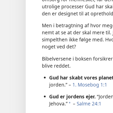
utrolige processer Gud har ska
den er designet til at opretholde
Men i betragtning af hvor meg
nemt at se at der skal mere til.
simpelthen ikke følge med. Hvor
noget ved det?
Bibelversene i boksen forsikre
blive reddet.
Gud har skabt vores planet
jorden.” –
1. Mosebog 1:1
Gud er jordens ejer.
“Jorden
Jehova.”
–
Salme 24:1
a