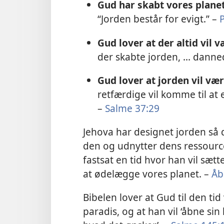
Gud har skabt vores planet 
“Jorden består for evigt.” –
Gud lover at der altid vil v
der skabte jorden, ... danne
Gud lover at jorden vil væ
retfærdige vil komme til at e
–
Salme 37:29
Jehova har designet jorden så 
den og udnytter dens ressource
fastsat en tid hvor han vil sætt
at ødelægge vores planet. –
Åb
Bibelen lover at Gud til den tid
paradis, og at han vil ‘åbne si