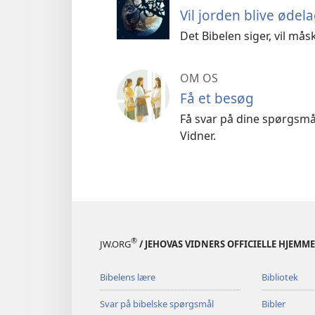
Vil jorden blive ødela
Det Bibelen siger, vil mås
OM OS
Få et besøg
Få svar på dine spørgsmål
Vidner.
®
JW.ORG
/ JEHOVAS VIDNERS OFFICIELLE HJEMM
Bibelens lære
Bibliotek
Svar på bibelske spørgsmål
Bibler