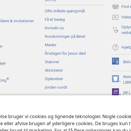
Find 
(åbner
Ofte stillede spørgsmål
nyt
Video
Få et besøg
vindue)
ldere & invitationer
Oplys
Kontakt os
vedr
Rundvisninger på Betel
Møder
er
Hjæl
Årsdagen for Jesus’ død
r
Stævner
Bidr
øjer
(åbner
nyt
Aktiviteter
vindue)
Wat
Oplevelser
®
ting
(åbner
LIB
Jorden rundt
nyt
JW L
vindue)
t bibeloplæsning
else bruger vi cookies og lignende teknologier. Nogle cook
e eller afvise brugen af yderligere cookies. De bruges kun 
eller brugt til marketing. For at få flere oplysninger kan du