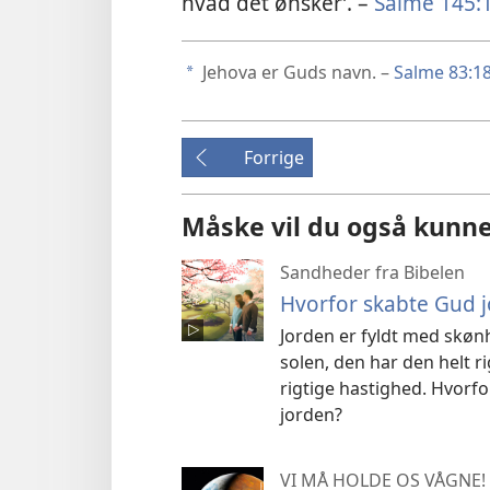
hvad det ønsker’. –
Salme 145:
Jehova er Guds navn. –
Salme 83:1
a
Forrige
Måske vil du også kunne
Sandheder fra Bibelen
Hvorfor skabte Gud 
Jorden er fyldt med skønhe
solen, den har den helt r
rigtige hastighed. Hvorfo
jorden?
VI MÅ HOLDE OS VÅGNE!