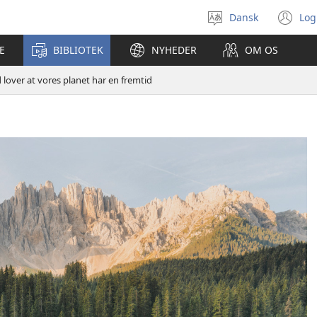
Dansk
Log
Vælg
(å
sprog
ny
E
BIBLIOTEK
NYHEDER
OM OS
vi
 lover at vores planet har en fremtid