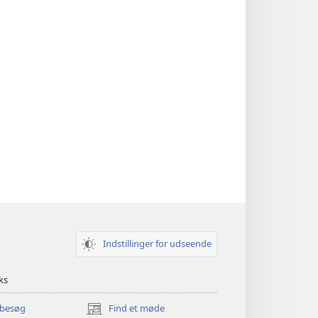
Indstillinger for udseende
ks
 besøg
Find et møde
(åbner