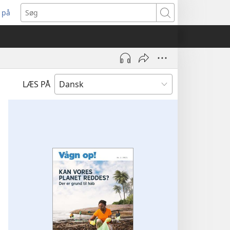
 på
bner
Søg
t
ndue)
LÆS PÅ