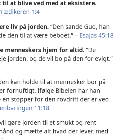
til at blive ved med at eksistere.
Prædikeren 1:4
ære liv på jorden.
“Den sande Gud, han
de den til at være beboet.” –
Esajas 45:18
re menneskers hjem for altid.
“De
je jorden, og de vil bo på den for evigt.”
den kan holde til at mennesker bor på
r fornuftigt. Ifølge Bibelen har han
e en stopper for den rovdrift der er ved
enbaringen 11:18
 vil gøre jorden til et smukt og rent
n hånd og mætte alt hvad der lever, med