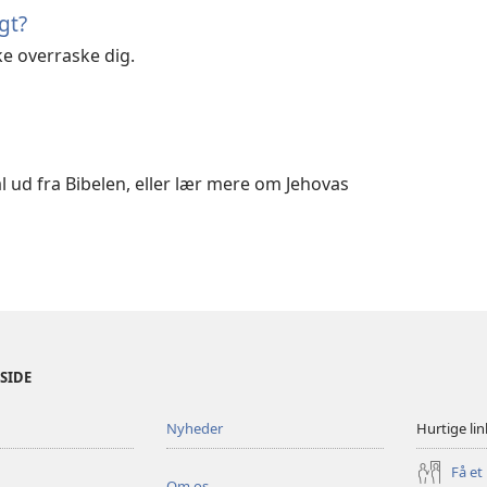
gt?
ke overraske dig.
 ud fra Bibelen, eller lær mere om Jehovas
ESIDE
Nyheder
Hurtige lin
Få et
Om os