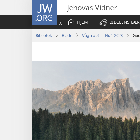
JW.ORG
Jehovas Vidner
HJEM
BIBELENS LÆR
Bibliotek
Blade
Vågn op! | Nr. 1 2023
Gud