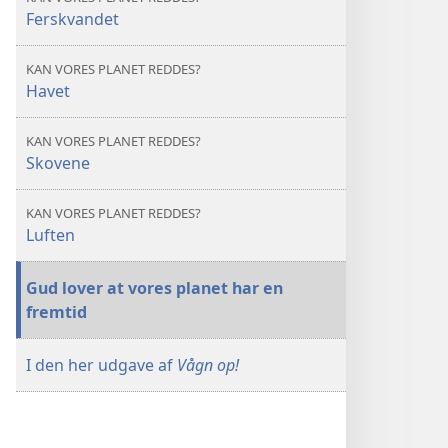
Kan
Kan
Ferskvandet
vores
vores
planet
planet
KAN VORES PLANET REDDES?
reddes?
reddes?
Havet
–
–
Der
Der
KAN VORES PLANET REDDES?
er
er
Skovene
grund
grund
til
til
KAN VORES PLANET REDDES?
håb
håb
Luften
Gud lover at vores planet har en
fremtid
I den her udgave af
Vågn op!