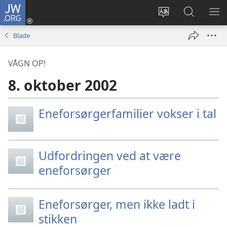
JW.ORG
Log
på
Vælg
Søg
VIS
(åbner
sprog
på
ME
Blade
nyt
JW.ORG
vindue)
VÅGN OP!
8. oktober 2002
Eneforsørgerfamilier vokser i tal
Udfordringen ved at være
eneforsørger
Eneforsørger, men ikke ladt i
stikken