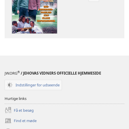
for
download
af
publikationer
VÅGN
OP!
8.
oktober
2002
®
JW.ORG
/ JEHOVAS VIDNERS OFFICIELLE HJEMMESIDE
Indstillinger for udseende
Hurtige links
Få et besøg
Find et møde
(åbner
nyt