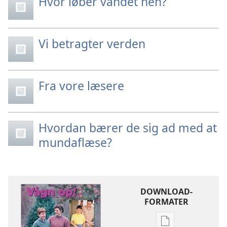
Hvor løber vandet hen?
Vi betragter verden
Fra vore læsere
Hvordan bærer de sig ad med at
mundaflæse?
DOWNLOAD-
FORMATER
Indstillinger