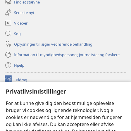
Find et stævne
(åbner
vindue)
nyt
Seneste nyt
vindue)
Videoer
Søg
Oplysninger til læger vedrørende behandling
Information til myndighedspersoner, journalister og forskere
Hjælp
Bidrag
(åbner
nyt
Privatlivsindstillinger
vindue)
Watchtower ONLINE LIBRARY™
(åbner
For at kunne give dig den bedst mulige oplevelse
nyt
®
JW Hub
bruger vi cookies og lignende teknologier. Nogle
vindue)
(åbner
cookies er nødvendige for at hjemmesiden fungerer
nyt
®
JW Library
vindue)
og kan ikke afvises. Du kan acceptere eller afvise