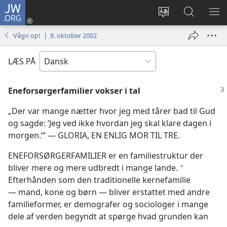
JW.ORG
Log
på
Vælg
Søg
VIS
(åbner
sprog
på
ME
Vågn op! | 8. oktober 2002
nyt
JW.ORG
vindue)
LÆS PÅ
Eneforsørgerfamilier vokser i tal
„Der var mange nætter hvor jeg med tårer bad til Gud
og sagde: ’Jeg ved ikke hvordan jeg skal klare dagen i
morgen.’“ — GLORIA, EN ENLIG MOR TIL TRE.
ENEFORSØRGERFAMILIER er en familiestruktur der
bliver mere og mere udbredt i mange lande.
*
Efterhånden som den traditionelle kernefamilie
— mand, kone og børn — bliver erstattet med andre
familieformer, er demografer og sociologer i mange
dele af verden begyndt at spørge hvad grunden kan