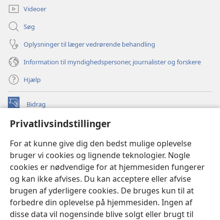
Videoer
Søg
Oplysninger til læger vedrørende behandling
Information til myndighedspersoner, journalister og forskere
Hjælp
Bidrag
(åbner
nyt
Privatlivsindstillinger
vindue)
Watchtower ONLINE LIBRARY™
(åbner
For at kunne give dig den bedst mulige oplevelse
nyt
®
JW Hub
bruger vi cookies og lignende teknologier. Nogle
vindue)
(åbner
cookies er nødvendige for at hjemmesiden fungerer
nyt
®
JW Library
vindue)
og kan ikke afvises. Du kan acceptere eller afvise
brugen af yderligere cookies. De bruges kun til at
Watchtower Library
forbedre din oplevelse på hjemmesiden. Ingen af
disse data vil nogensinde blive solgt eller brugt til