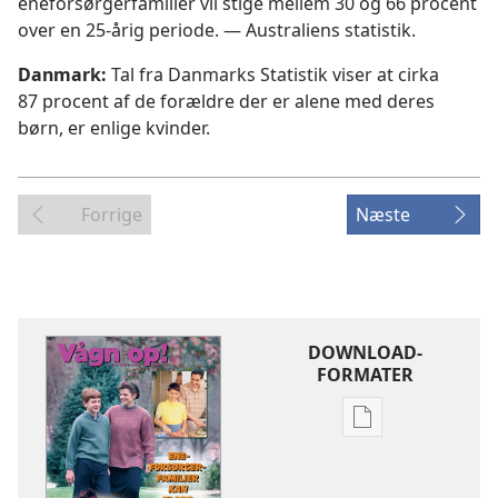
eneforsørgerfamilier vil stige mellem 30 og 66 procent
over en 25-årig periode. — Australiens statistik.
Danmark:
Tal fra Danmarks Statistik viser at cirka
87 procent af de forældre der er alene med deres
børn, er enlige kvinder.
Forrige
Næste
DOWNLOAD-
FORMATER
Indstillinger
for
download