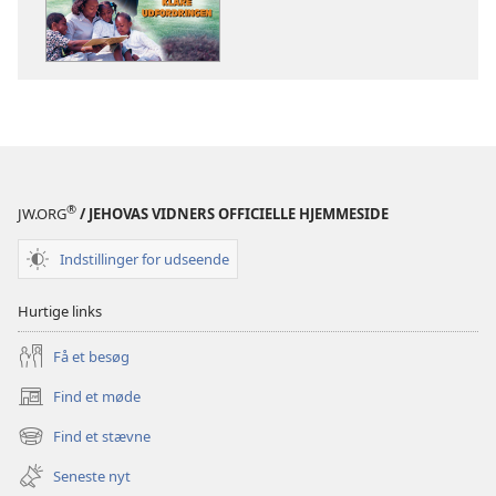
af
publikationer
VÅGN
OP!
8.
oktober
2002
®
JW.ORG
/ JEHOVAS VIDNERS OFFICIELLE HJEMMESIDE
Indstillinger for udseende
Hurtige links
Få et besøg
Find et møde
(åbner
nyt
Find et stævne
(åbner
vindue)
nyt
Seneste nyt
vindue)