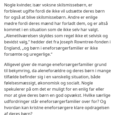
Nogle kvinder, især voksne skilsmissebørn, er
forblevet ugifte fordi de ikke vil udsætte deres børn
for også at blive skilsmissebørn. Andre er enlige
mødre fordi deres mænd har forladt dem, og er altså
kommet i en situation som de ikke selv har valgt.
„Alenetilværelsen skyldes som regel ikke et selvisk og
bevidst valg,“ hedder det fra Joseph Rowntree-fonden i
England, „og børn i eneforsørgerfamilier er ikke
forsømte og uregerlige.“
Alligevel giver de mange eneforsørgerfamilier grund
til bekymring, da aleneforældre og deres børn i mange
tilfælde befinder sig i en vanskelig situation, både
følelsesmæssigt, økonomisk og socialt. Nogle
spekulerer på om det er muligt for en enlig far eller
mor at give deres børn en god opvækst. Hvilke særlige
udfordringer står eneforsørgerfamilier over for? Og
hvordan kan kristne eneforsørgere klare opdragelsen
af deres børn?