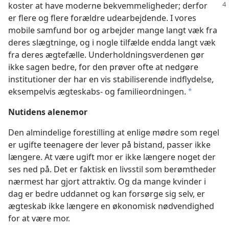
koster at have moderne bekvemmeligheder;
derfor
er flere og flere forældre udearbejdende. I vores
mobile samfund bor og arbejder mange langt væk fra
deres slægtninge, og i nogle tilfælde endda langt væk
fra deres ægtefælle. Underholdningsverdenen gør
ikke sagen bedre, for den prøver ofte at nedgøre
institutioner der har en vis stabiliserende indflydelse,
eksempelvis ægteskabs- og familieordningen.
*
Nutidens alenemor
Den almindelige forestilling at enlige mødre som regel
er ugifte teenagere der lever på bistand, passer ikke
længere. At være ugift mor er ikke længere noget der
ses ned på. Det er faktisk en livsstil som berømtheder
nærmest har gjort attraktiv. Og da mange kvinder i
dag er bedre uddannet og kan forsørge sig selv, er
ægteskab ikke længere en økonomisk nødvendighed
for at være mor.