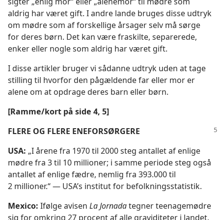
sigter „enlig mor“ eller „alenemor“ til mødre som
aldrig har været gift. I andre lande bruges disse udtryk
om mødre som af forskellige årsager selv må sørge
for deres børn. Det kan være fraskilte, separerede,
enker eller nogle som aldrig har været gift.
I disse artikler bruger vi sådanne udtryk uden at tage
stilling til hvorfor den pågældende far eller mor er
alene om at opdrage deres barn eller børn.
[Ramme/kort på side 4, 5]
FLERE OG FLERE ENEFORSØRGERE
USA:
„I årene fra 1970 til 2000 steg antallet af enlige
mødre fra 3 til 10 millioner; i samme periode steg også
antallet af enlige fædre, nemlig fra 393.000 til
2 millioner.“ — USA’s institut for befolkningsstatistik.
Mexico:
Ifølge avisen
La Jornada
tegner teenagemødre
sig for omkring 27 procent af alle graviditeter i landet.