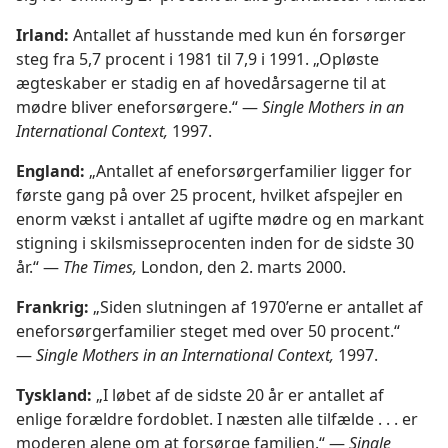
Irland:
Antallet af husstande med kun én forsørger
steg fra 5,7 procent i 1981 til 7,9 i 1991. „Opløste
ægteskaber er stadig en af hovedårsagerne til at
mødre bliver eneforsørgere.“ —
Single Mothers in an
International Context,
1997.
England:
„Antallet af eneforsørgerfamilier ligger for
første gang på over 25 procent, hvilket afspejler en
enorm vækst i antallet af ugifte mødre og en markant
stigning i skilsmisseprocenten inden for de sidste 30
år.“ —
The Times,
London, den 2. marts 2000.
Frankrig:
„Siden slutningen af 1970’erne er antallet af
eneforsørgerfamilier steget med over 50 procent.“
—
Single Mothers in an International Context,
1997.
Tyskland:
„I løbet af de sidste 20 år er antallet af
enlige forældre fordoblet. I næsten alle tilfælde . . . er
moderen alene om at forsørge familien.“ —
Single