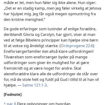
måde er let, men hun føler sig ikke alene. Hun siger:
„Det er en stadig kamp, men jeg føler virkelig at Jehova
har hjulpet mig. Jeg får også megen opmuntring fra
den kristne menighed.“
De gode erfaringer som tusinder af enlige forældre,
deriblandt Gloria og Carolyn, har gjort, viser at man
ved at følge Bibelens principper kan hjælpe sine børn
til at vokse sig åndeligt stærke. (
Ordsprogene 22:6
)
Eneforsørgerfamilier
kan
altså klare udfordringen!
Tilværelsen som eneforsørger byder på mange
udfordringer som giver én mulighed for at gøre
fremskridt og at være noget for andre. Skal
aleneforældre klare alle de udfordringer de står over
for, må de stole helt og fuldt på Gud i tillid til at han vil
hjælpe. —
Salme 121:1-3
.
[Fodnote]
^
par. 6
Flere oplysninger om hvordan