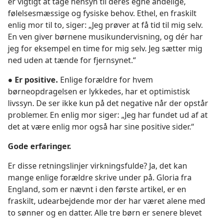
er vigtigt at tage hensyn til deres egne åndelige,
følelsesmæssige og fysiske behov. Ethel, en fraskilt
enlig mor til to, siger: „Jeg prøver at få tid til mig selv.
En ven giver børnene musikundervisning, og dér har
jeg for eksempel en time for mig selv. Jeg sætter mig
ned uden at tænde for fjernsynet.“
●
Er positive.
Enlige forældre for hvem
børneopdragelsen er lykkedes, har et optimistisk
livssyn. De ser ikke kun på det negative når der opstår
problemer. En enlig mor siger: „Jeg har fundet ud af at
det at være enlig mor også har sine positive sider.“
Gode erfaringer.
Er disse retningslinjer virkningsfulde? Ja, det kan
mange enlige forældre skrive under på. Gloria fra
England, som er nævnt i den første artikel, er en
fraskilt, udearbejdende mor der har været alene med
to sønner og en datter. Alle tre børn er senere blevet