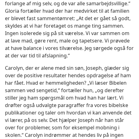
forlange af mig selv, og de var alle samarbejdsvillige.“
Gloria fortæller hvad der har medvirket til at familien
er blevet fast sammentømret: „At det er gået så godt,
skyldes at vi har foretaget os mange ting sammen.
Ingen isolerede sig på sit værelse. Vi var sammen om
at lave mad, gøre rent, male og tapetsere. Vi prøvede
at have balance i vores tilværelse. Jeg sørgede også for
at der var tid til afslapning.“
Carolyn, der er alene med sin søn, Joseph, glæder sig
over de positive resultater hendes opdragelse af ham
har fået. Hvad er hemmeligheden? „Vi læser Bibelen
sammen ved sengetid,“ fortæller hun, „og derefter
stiller jeg ham spørgsmål om hvad han har lært. Vi
drøfter også udvalgte paragraffer fra vores bibelske
publikationer og taler om hvordan vi kan anvende det
vi lærer, på os selv. Det hjælper Joseph når han står
over for problemer, som for eksempel mobning i
skolen.“ Carolyn indrømmer at hendes liv på ingen