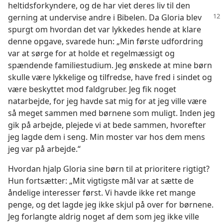
heltidsforkyndere, og de har viet deres liv til den
gerning at undervise andre i Bibelen. Da Gloria blev
spurgt om hvordan det var lykkedes hende at klare
denne opgave, svarede hun: „Min første udfordring
var at sørge for at holde et regelmæssigt og
spændende familiestudium. Jeg ønskede at mine børn
skulle være lykkelige og tilfredse, have fred i sindet og
være beskyttet mod faldgruber. Jeg fik noget
natarbejde, for jeg havde sat mig for at jeg ville være
så meget sammen med børnene som muligt. Inden jeg
gik på arbejde, plejede vi at bede sammen, hvorefter
jeg lagde dem i seng. Min moster var hos dem mens
jeg var på arbejde.“
Hvordan hjalp Gloria sine børn til at prioritere rigtigt?
Hun fortsætter: „Mit vigtigste mål var at sætte de
åndelige interesser først. Vi havde ikke ret mange
penge, og det lagde jeg ikke skjul på over for børnene.
Jeg forlangte aldrig noget af dem som jeg ikke ville