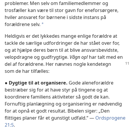
problemer. Men selv om familiemedlemmer og
trosfæller kan være til stor gavn for eneforsørgere,
hviler ansvaret for børnene i sidste instans på
forældrene selv.
*
Heldigvis er det lykkedes mange enlige forældre at
tackle de særlige udfordringer de har stået over for,
og at hjælpe deres børn til at blive ansvarsbevidste,
velopdragne og gudfrygtige.
Vågn op!
har talt med en
del af forældrene.
Her nævnes nogle kendetegn
som de har tilfælles:
●
Dygtige til at organisere.
Gode aleneforældre
bestræber sig for at have styr på tingene og at
koordinere familiens aktiviteter så godt de kan.
Fornuftig planlægning og organisering er nødvendig
for at opnå et godt resultat. Bibelen siger: „Den
flittiges planer får et gunstigt udfald.“ —
Ordsprogene
21:5
.