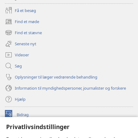
Få et besøg
Find et møde
(åbner
nyt
Find et stævne
(åbner
vindue)
nyt
Seneste nyt
vindue)
Videoer
Søg
Oplysninger til læger vedrørende behandling
Information til myndighedspersoner, journalister og forskere
Hjælp
Bidrag
(åbner
nyt
Privatlivsindstillinger
vindue)
Watchtower ONLINE LIBRARY™
(åbner