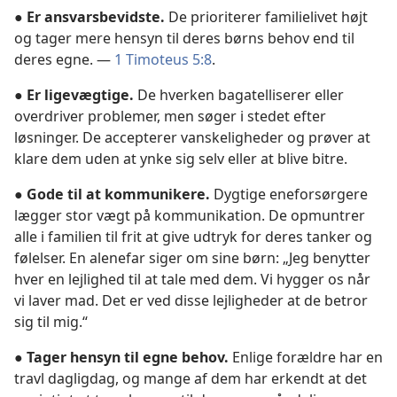
●
Er ansvarsbevidste.
De prioriterer familielivet højt
og tager mere hensyn til deres børns behov end til
deres egne. —
1 Timoteus 5:8
.
●
Er ligevægtige.
De hverken bagatelliserer eller
overdriver problemer, men søger i stedet efter
løsninger. De accepterer vanskeligheder og prøver at
klare dem uden at ynke sig selv eller at blive bitre.
●
Gode til at kommunikere.
Dygtige eneforsørgere
lægger stor vægt på kommunikation. De opmuntrer
alle i familien til frit at give udtryk for deres tanker og
følelser. En alenefar siger om sine børn: „Jeg benytter
hver en lejlighed til at tale med dem. Vi hygger os når
vi laver mad. Det er ved disse lejligheder at de betror
sig til mig.“
●
Tager hensyn til egne behov.
Enlige forældre har en
travl dagligdag, og mange af dem har erkendt at det