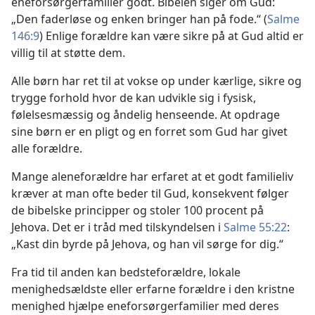
eneforsørgerfamilier godt. Bibelen siger om Gud:
„Den faderløse og enken bringer han på fode.“ (
Salme
146:9
) Enlige forældre kan være sikre på at Gud altid er
villig til at støtte dem.
Alle børn har ret til at vokse op under kærlige, sikre og
trygge forhold hvor de kan udvikle sig i fysisk,
følelsesmæssig og åndelig henseende. At opdrage
sine børn er en pligt og en forret som Gud har givet
alle forældre.
Mange aleneforældre har erfaret at et godt familieliv
kræver at man ofte beder til Gud, konsekvent følger
de bibelske principper og stoler 100 procent på
Jehova. Det er i tråd med tilskyndelsen i
Salme 55:22
:
„Kast din byrde på Jehova, og han vil sørge for dig.“
Fra tid til anden kan bedsteforældre, lokale
menighedsældste eller erfarne forældre i den kristne
menighed hjælpe eneforsørgerfamilier med deres