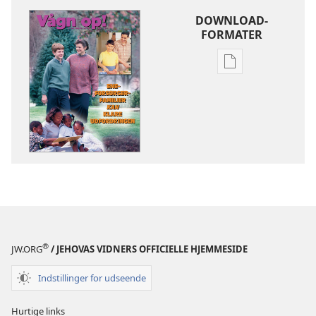
DOWNLOAD-
FORMATER
Indstillinger
for
download
af
publikationer
VÅGN
OP!
8.
oktober
2002
®
JW.ORG
/ JEHOVAS VIDNERS OFFICIELLE HJEMMESIDE
Indstillinger for udseende
Hurtige links