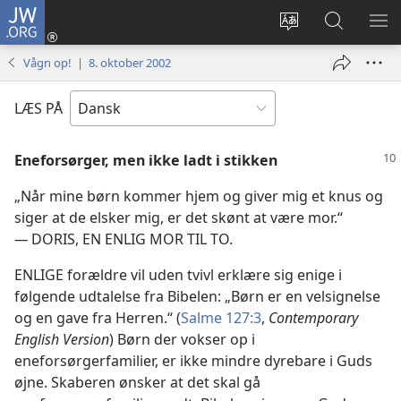
JW.ORG
Log
på
Vælg
Søg
VIS
(åbner
sprog
på
ME
Vågn op! | 8. oktober 2002
nyt
JW.ORG
vindue)
LÆS PÅ
Eneforsørger, men ikke ladt i stikken
„Når mine børn kommer hjem og giver mig et knus og
siger at de elsker mig, er det skønt at være mor.“
—
DORIS, EN ENLIG MOR TIL TO.
ENLIGE forældre vil uden tvivl erklære sig enige i
følgende udtalelse fra Bibelen: „Børn er en velsignelse
og en gave fra Herren.“ (
Salme 127:3
,
Contemporary
English Version
) Børn der vokser op i
eneforsørgerfamilier, er ikke mindre dyrebare i Guds
øjne. Skaberen ønsker at det skal gå