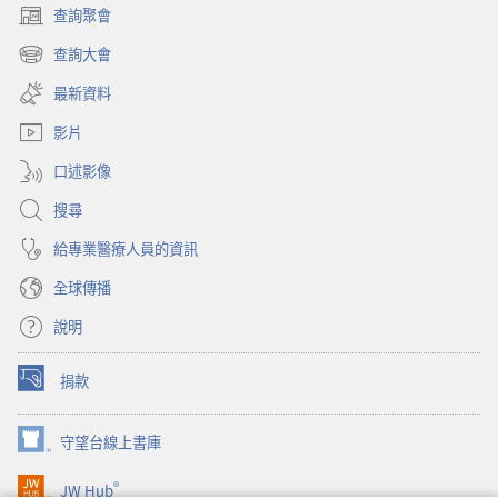
查詢聚會
（開
啟
查詢大會
（開
新
啟
視
最新資料
新
窗）
視
影片
窗）
口述影像
搜尋
給專業醫療人員的資訊
全球傳播
說明
捐款
（開
啟
新
守望台線上書庫
（開
視
啟
窗）
®
JW Hub
新