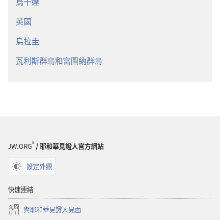
烏干達
英國
烏拉圭
瓦利斯群島和富圖納群島
®
JW.ORG
/ 耶和華見證人官方網站
設定外觀
快速連結
與耶和華見證人見面