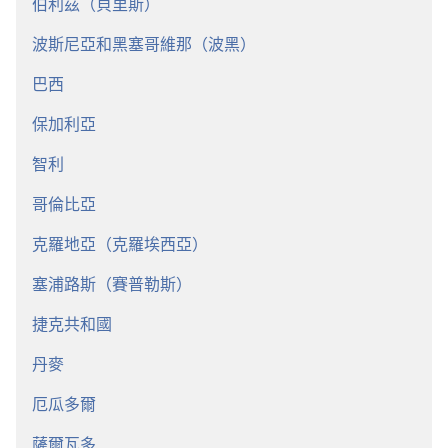
伯利茲（貝里斯）
波斯尼亞和黑塞哥維那（波黑）
巴西
保加利亞
智利
哥倫比亞
克羅地亞（克羅埃西亞）
塞浦路斯（賽普勒斯）
捷克共和國
丹麥
厄瓜多爾
薩爾瓦多