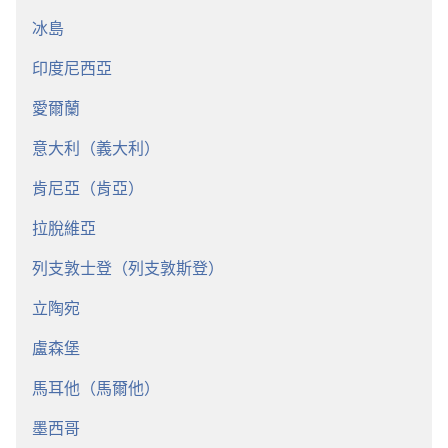
冰島
印度尼西亞
愛爾蘭
意大利（義大利）
肯尼亞（肯亞）
拉脫維亞
列支敦士登（列支敦斯登）
立陶宛
盧森堡
馬耳他（馬爾他）
墨西哥