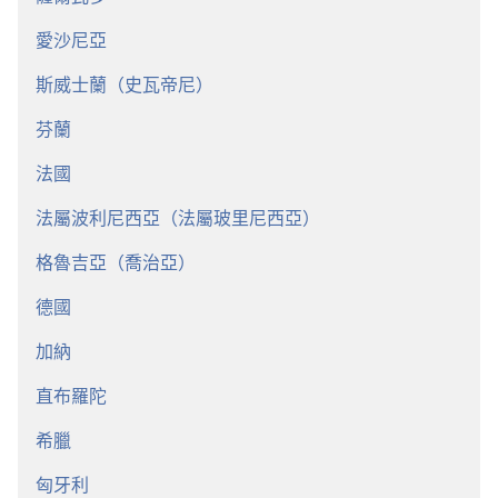
愛沙尼亞
斯威士蘭（史瓦帝尼）
芬蘭
法國
法屬波利尼西亞（法屬玻里尼西亞）
格魯吉亞（喬治亞）
德國
加納
直布羅陀
希臘
匈牙利