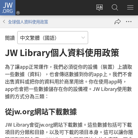
JW.ORG
登
入
更
搜
顯
（開
改
尋
示
全球個人資料使用政策
啟
網
JW.ORG
選
新
站
單
閲讀
視
語
窗）
言
JW Library個人資料使用政策
為了讓app正常運作，我們必須從你的設備（裝置）上讀取
一些數據（資料），也會傳送數據到你的app上。我們不會
出售資料或把你的資料用於商業用途。你在使用app時，
app也會把一些數據儲存在你的設備裡。JW Library使用數
據的方式分為三類：
從jw.org網站下載數據
JW Library會從jw.org網站下載數據。這些數據包括可下載
項目的分類和目錄，以及可下載的項目本身。這可以讓你隨