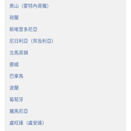
黑山（蒙特內哥羅）
荷蘭
新喀里多尼亞
尼日利亞（奈及利亞）
北馬其頓
挪威
巴拿馬
波蘭
葡萄牙
羅馬尼亞
盧旺達（盧安達）