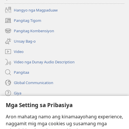
Hangyo nga Magpaduaw
Pangitag Tigom
(mo-
open
Pangitag Kombensiyon
(mo-
ug
open
bag-
Unsay Bag-o
ug
ong
bag-
window)
Video
ong
window)
Video nga Dunay Audio Description
Pangitaa
Global Communication
Giya
Mga Setting sa Pribasiya
Donasyon
(mo-
open
Aron mahatag namo ang kinamaayohang experience,
ug
naggamit mig mga cookies ug susamang mga
Watchtower ONLINE NGA LIBRARYA
(mo-
bag-