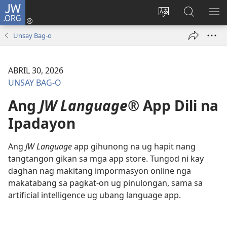
JW.ORG
Log
In
Ilisi
Pangitaa
IPA
(mo-
ang
sa
AN
Unsay Bag-o
open
pinulongan
JW.ORG
ME
ug
sa
bag-
site
ABRIL 30, 2026
ong
UNSAY BAG-O
window)
Ang
JW Language®
App Dili na
Ipadayon
Ang
JW Language
app gihunong na ug hapit nang
tangtangon gikan sa mga app store. Tungod ni kay
daghan nag makitang impormasyon online nga
makatabang sa pagkat-on ug pinulongan, sama sa
artificial intelligence ug ubang language app.