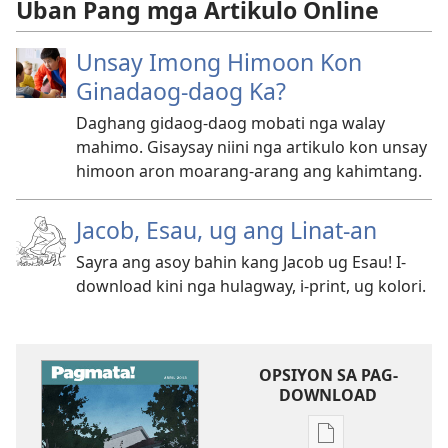
Uban Pang mga Artikulo Online
Unsay Imong Himoon Kon
Ginadaog-daog Ka?
Daghang gidaog-daog mobati nga walay
mahimo. Gisaysay niini nga artikulo kon unsay
himoon aron moarang-arang ang kahimtang.
Jacob, Esau, ug ang Linat-an
Sayra ang asoy bahin kang Jacob ug Esau! I-
download kini nga hulagway, i-print, ug kolori.
OPSIYON SA PAG-
DOWNLOAD
Opsiyon