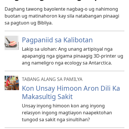
Daghang tawong bayolente nagbag-o ug nahimong
buotan ug matinahoron kay sila natabangan pinaagi
sa pagtuon ug Bibliya.
Pagpaniid sa Kalibotan
Lakip sa ulohan: Ang unang artipisyal nga
apapangig nga gigama pinaagig 3D-printer ug
ang nameligro nga ecology sa Antarctica.
TABANG ALANG SA PAMILYA
Kon Unsay Himoon Aron Dili Ka
Makasultig Sakit
Unsay inyong himoon kon ang inyong
relasyon ingong magtiayon naapektohan
tungod sa sakit nga sinultihan?