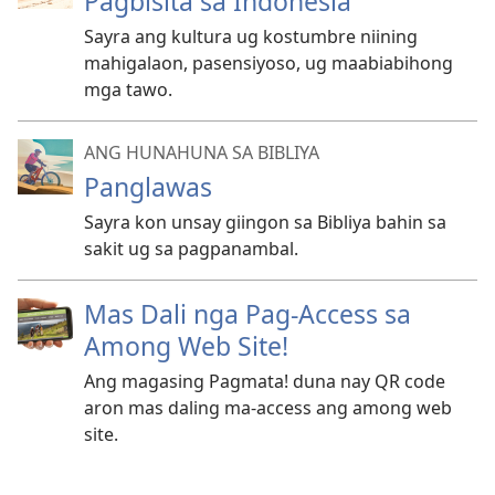
Pagbisita sa Indonesia
Sayra ang kultura ug kostumbre niining
mahigalaon, pasensiyoso, ug maabiabihong
mga tawo.
ANG HUNAHUNA SA BIBLIYA
Panglawas
Sayra kon unsay giingon sa Bibliya bahin sa
sakit ug sa pagpanambal.
Mas Dali nga Pag-Access sa
Among Web Site!
Ang magasing Pagmata! duna nay QR code
aron mas daling ma-access ang among web
site.