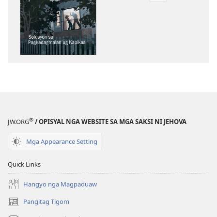
sa
pag-
download
sa
publikasyon
PAGMATA!
Solusyon
sa
Pagkadagmalan
ug
®
JW.ORG
/ OPISYAL NGA WEBSITE SA MGA SAKSI NI JEHOVA
Kapikas
Mga Appearance Setting
Quick Links
Hangyo nga Magpaduaw
Pangitag Tigom
(mo-
open