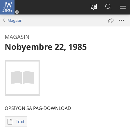
JW.ORG
Log
In
Ilisi
Pangitaa
IPA
(mo-
ang
sa
AN
Magasin
open
pinulongan
JW.ORG
ME
ug
sa
MAGASIN
bag-
site
Nobyembre 22, 1985
ong
window)
OPSIYON SA PAG-DOWNLOAD
Text
Opsiyon