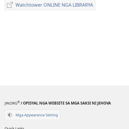
sa
Watchtower ONLINE NGA LIBRARYA
Watchtower
pag-
ONLINE
download
NGA
sa
LIBRARYA
publikasyon
MAGASIN
Nobyembre 22,
1985
®
JW.ORG
/ OPISYAL NGA WEBSITE SA MGA SAKSI NI JEHOVA
Mga Appearance Setting
Quick Links