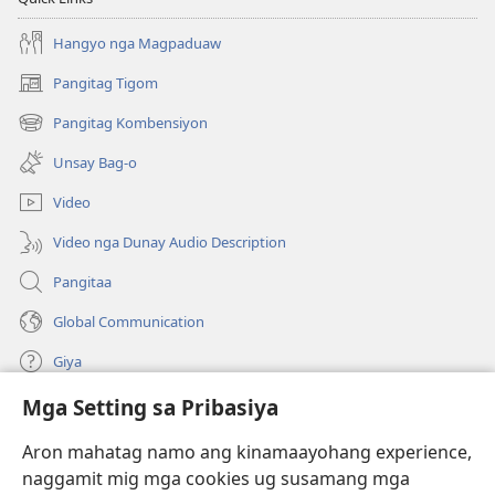
Hangyo nga Magpaduaw
Pangitag Tigom
(mo-
open
Pangitag Kombensiyon
(mo-
ug
open
bag-
Unsay Bag-o
ug
ong
bag-
window)
Video
ong
window)
Video nga Dunay Audio Description
Pangitaa
Global Communication
Giya
Mga Setting sa Pribasiya
Donasyon
(mo-
open
Aron mahatag namo ang kinamaayohang experience,
ug
naggamit mig mga cookies ug susamang mga
Watchtower ONLINE NGA LIBRARYA
(mo-
bag-