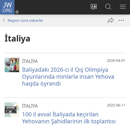
JW.ORG
Daxil
ol
Saytın
JW.ORG-
ME
(yeni
dilini
da
GÖ
Region üzrə xəbərlər
pəncərə
dəyiş
axtarın
açılır)
İtaliya
2026-04-01
İTALİYA
İtaliyadakı 2026-cı il Qış Olimpiya
Oyunlarında minlərlə insan Yehova
haqda öyrəndi
2025-06-11
İTALİYA
100 il əvvəl İtaliyada keçirilən
Yehovanın Şahidlərinin ilk toplantısı