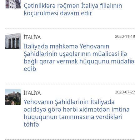
Çətinliklərə rəğmən İtaliya filialının
köçürülməsi davam edir
2020-11-19
İTALİYA
İtaliyada məhkəmə Yehovanın
Şahidlərinin uşaqlarının müalicəsi ilə
bağlı qərar vermək hüququnu müdafiə
edib
2020-07-27
İTALİYA
Yehovanın Şahidlərinin İtaliyada
əqidəyə görə hərbi xidmətdən imtina
hüququnun tanınmasına verdikləri
töhfə