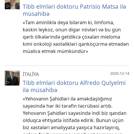
Tibb elmləri doktoru Patrisio Matsa ilə
müsahibə
«Tam əminliklə deyə bilərəm ki, limfoma,
kəskin leykoz, onun digər növləri və bu gün
qərb ölkələrində getdikcə çoxalan mieloma
kimi onkoloji xəstəlikləri qanköçürmə etmədən
müalicə etmək mümkündür»
2020-12-14
İTALİYA
Tibb elmləri doktoru Alfredo Qulyelmi
ilə müsahibə
«Yehovanın Şahidləri ilə əməkdaşlığımız
sayəsində hər iki tərəfin təcrübəsi artıb.
Yehovanın Şahidləri sayəsində indi biz qandan
olduqca ehtiyatla istifadə edirik. Bunun üçün
biz xəstələri əməliyyata yaxşıca hazırlayırıq,