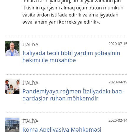
onlara fərdi yanaşırıq, əməliyyat zamanı qan
itkisinin qarşısını almaq üçün bütün mümkün
vasitələrdən istifadə edirik və əməliyyatdan
əvvəl anemiyanı korreksiya edirik».
2020-07-15
İTALİYA
İtaliyada təcili tibbi yardım şöbəsinin
həkimi ilə müsahibə
2020-04-19
İTALİYA
Pandemiyaya rəğmən İtaliyadakı bacı-
qardaşlar ruhən möhkəmdir
2020-02-14
İTALİYA
Roma Apellyasiya Məhkəməsi