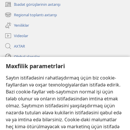
İbadət görüşlərinin axtarışı
(yeni
pəncərə
Regional toplantı axtarışı
(yeni
açılır)
pəncərə
Yeniliklər
açılır)
Videolar
AXTAR
Qlobal əlaqələr
Məxfilik parametrləri
KÖMƏK
Saytın istifadəsini rahatlaşdırmaq üçün biz cookie-
İanələr
(yeni
fayllardan və oxşar texnologiyalardan istifadə edirik.
pəncərə
Bəzi cookie-fayllar veb-saytımızın normal işi üçün
açılır)
Gözətçi qülləsinin ONLAYN KİTABXANASI™
tələb olunur və onların istifadəsindən imtina etmək
(yeni
olmaz. Saytımızın istifadəsini yaxşılaşdırmaq üçün
pəncərə
®
JW Hub
açılır)
nəzərdə tutulan əlavə kukilərin istifadəsini qəbul edə
(yeni
pəncərə
və ya imtina edə bilərsiniz. Cookie-dəki məlumatlar
®
«JW Library»
açılır)
heç kimə ötürülməyəcək və marketinq üçün istifadə