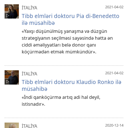
2021-04-02
İTALİYA
Tibb elmləri doktoru Pia di-Benedetto
ilə müsahibə
«Yaxşı düşünülmüş yanaşma və düzgün
strategiyanın seçilməsi sayəsində hətta ən
ciddi əməliyyatları belə donor qanı
köçürmədən etmək mümkündür».
2021-04-02
İTALİYA
Tibb elmləri doktoru Klaudio Ronko ilə
müsahibə
«İndi qanköçürmə artıq adi hal deyil,
istisnadır».
2020-12-14
İTALİYA