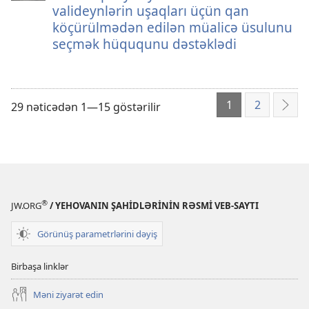
valideynlərin uşaqları üçün qan
köçürülmədən edilən müalicə üsulunu
seçmək hüququnu dəstəklədi
1
2
29 nəticədən 1—15 göstərilir
Növb
®
JW.ORG
/ YEHOVANIN ŞAHİDLƏRİNİN RƏSMİ VEB-SAYTI
Görünüş parametrlərini dəyiş
Birbaşa linklər
Məni ziyarət edin