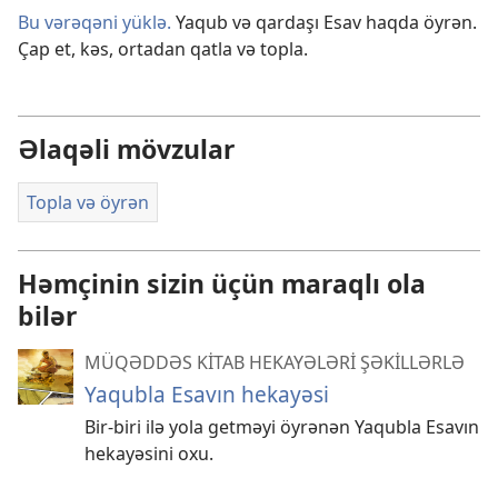
Bu vərəqəni yüklə.
Yaqub və qardaşı Esav haqda öyrən.
Çap et, kəs, ortadan qatla və topla.
Əlaqəli mövzular
Topla və öyrən
Həmçinin sizin üçün maraqlı ola
bilər
MÜQƏDDƏS KİTAB HEKAYƏLƏRİ ŞƏKİLLƏRLƏ
Yaqubla Esavın hekayəsi
Bir-biri ilə yola getməyi öyrənən Yaqubla Esavın
hekayəsini oxu.