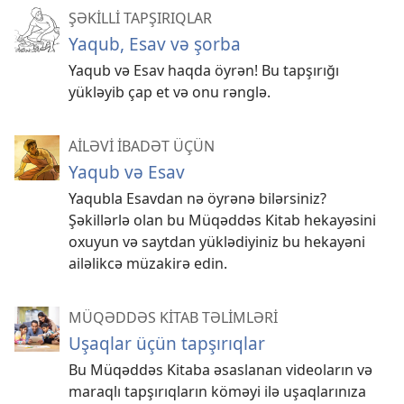
ŞƏKİLLİ TAPŞIRIQLAR
Yaqub, Esav və şorba
Yaqub və Esav haqda öyrən! Bu tapşırığı
yükləyib çap et və onu rənglə.
AİLƏVİ İBADƏT ÜÇÜN
Yaqub və Esav
Yaqubla Esavdan nə öyrənə bilərsiniz?
Şəkillərlə olan bu Müqəddəs Kitab hekayəsini
oxuyun və saytdan yüklədiyiniz bu hekayəni
ailəlikcə müzakirə edin.
MÜQƏDDƏS KİTAB TƏLİMLƏRİ
Uşaqlar üçün tapşırıqlar
Bu Müqəddəs Kitaba əsaslanan videoların və
maraqlı tapşırıqların köməyi ilə uşaqlarınıza