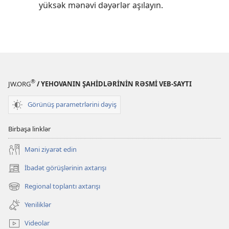
yüksək mənəvi dəyərlər aşılayın.
®
JW.ORG
/ YEHOVANIN ŞAHİDLƏRİNİN RƏSMİ VEB-SAYTI
Görünüş parametrlərini dəyiş
Birbaşa linklər
Məni ziyarət edin
İbadət görüşlərinin axtarışı
(yeni
pəncərə
Regional toplantı axtarışı
(yeni
açılır)
pəncərə
Yeniliklər
açılır)
Videolar