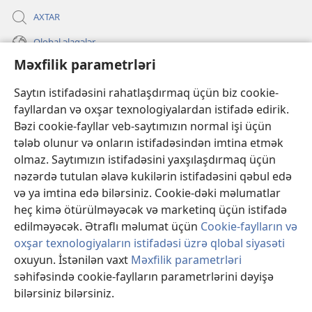
AXTAR
Qlobal əlaqələr
Məxfilik parametrləri
KÖMƏK
Saytın istifadəsini rahatlaşdırmaq üçün biz cookie-
İanələr
fayllardan və oxşar texnologiyalardan istifadə edirik.
(yeni
pəncərə
Bəzi cookie-fayllar veb-saytımızın normal işi üçün
açılır)
Gözətçi qülləsinin ONLAYN KİTABXANASI™
tələb olunur və onların istifadəsindən imtina etmək
(yeni
olmaz. Saytımızın istifadəsini yaxşılaşdırmaq üçün
pəncərə
®
JW Hub
açılır)
nəzərdə tutulan əlavə kukilərin istifadəsini qəbul edə
(yeni
və ya imtina edə bilərsiniz. Cookie-dəki məlumatlar
pəncərə
®
«JW Library»
açılır)
heç kimə ötürülməyəcək və marketinq üçün istifadə
edilməyəcək. Ətraflı məlumat üçün
Cookie-faylların və
oxşar texnologiyaların istifadəsi üzrə qlobal siyasəti
oxuyun. İstənilən vaxt
Məxfilik parametrləri
səhifəsində cookie-faylların parametrlərini dəyişə
Copyright
© 2026 Watch Tower Bible and Tract Society of Pennsylvania.
İSTİFADƏ ŞƏRTLƏRİ
|
MƏXFİLİK SİYASƏTİ
|
MƏXFİLİK
bilərsiniz bilərsiniz.
PARAMETRLƏRİ