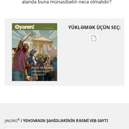
alanda buna münasibətin necə olmalıdır?
YÜKLƏMƏK ÜÇÜN SEÇ:
Nəşrləri
yükləmək
üçün
variantlar
OYANIN!
Etiraz
aksiyaları
problemlərin
həllidirmi?
®
JW.ORG
/ YEHOVANIN ŞAHİDLƏRİNİN RƏSMİ VEB-SAYTI