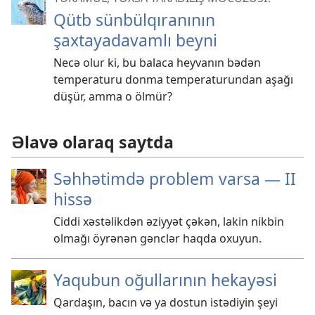
Qütb sünbülqıranının
şaxtayadavamlı beyni
Necə olur ki, bu balaca heyvanın bədən
temperaturu donma temperaturundan aşağı
düşür, amma o ölmür?
Əlavə olaraq saytda
Səhhətimdə problem varsa — II
hissə
Ciddi xəstəlikdən əziyyət çəkən, lakin nikbin
olmağı öyrənən gənclər haqda oxuyun.
Yaqubun oğullarının hekayəsi
Qardaşın, bacın və ya dostun istədiyin şeyi