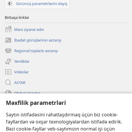
Görünüş parametrlərini dəyiş
Birbaşa linklər
Məni ziyarət edin
İbadət görüşlərinin axtarışı
(yeni
pəncərə
Regional toplantı axtarışı
(yeni
açılır)
pəncərə
Yeniliklər
açılır)
Videolar
AXTAR
Qlobal əlaqələr
Məxfilik parametrləri
KÖMƏK
Saytın istifadəsini rahatlaşdırmaq üçün biz cookie-
İanələr
(yeni
fayllardan və oxşar texnologiyalardan istifadə edirik.
pəncərə
Bəzi cookie-fayllar veb-saytımızın normal işi üçün