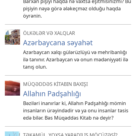
Barxan pişiyi haqda nə vaxtsa eşitmisinizmi? Bu
pişiyin nəyə görə ələkeçməz olduğu haqda
öyrənin.
ÖLKƏLƏR VƏ XALQLAR
Azərbaycana səyahət
Azərbaycan xalqı gülərüzlüyü və mehribanlığı
ilə tanınır. Azərbaycan və onun mədəniyyəti ilə
tanış olun.
MÜQƏDDƏS KİTABIN BAXIŞI
Allahın Padşahlığı
Bəziləri inanırlar ki, Allahın Padşahlığı mömin
insanların ürəyindədir və ya onu insanlar təsis
edə bilər. Bəs Müqəddəs Kitab nə deyir?
TƏKAMÜL, YOXSA YARADILIŞ MÖCÜZƏSİ?