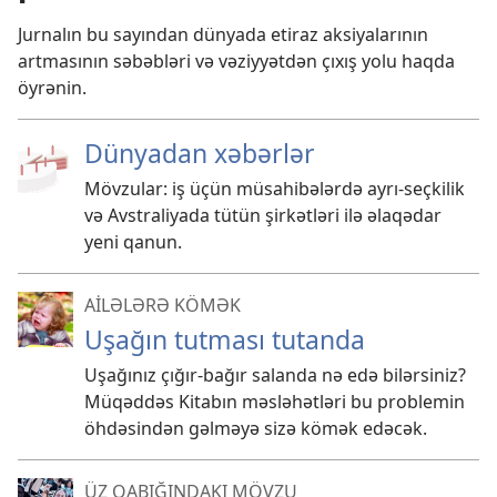
Jurnalın bu sayından dünyada etiraz aksiyalarının
artmasının səbəbləri və vəziyyətdən çıxış yolu haqda
öyrənin.
Dünyadan xəbərlər
Mövzular: iş üçün müsahibələrdə ayrı-seçkilik
və Avstraliyada tütün şirkətləri ilə əlaqədar
yeni qanun.
AİLƏLƏRƏ KÖMƏK
Uşağın tutması tutanda
Uşağınız çığır-bağır salanda nə edə bilərsiniz?
Müqəddəs Kitabın məsləhətləri bu problemin
öhdəsindən gəlməyə sizə kömək edəcək.
ÜZ QABIĞINDAKI MÖVZU