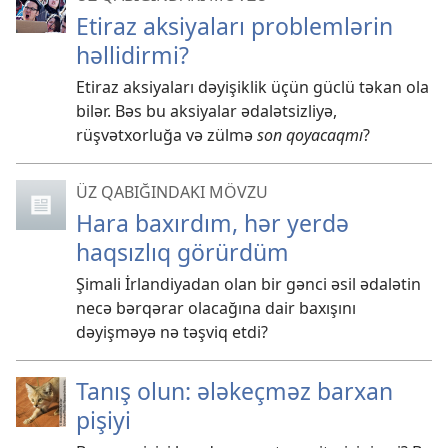
Etiraz aksiyaları problemlərin
həllidirmi?
Etiraz aksiyaları dəyişiklik üçün güclü təkan ola
bilər. Bəs bu aksiyalar ədalətsizliyə,
rüşvətxorluğa və zülmə
son qoyacaqmı
?
ÜZ QABIĞINDAKI MÖVZU
Hara baxırdım, hər yerdə
haqsızlıq görürdüm
Şimali İrlandiyadan olan bir gənci əsil ədalətin
necə bərqərar olacağına dair baxışını
dəyişməyə nə təşviq etdi?
Tanış olun: ələkeçməz barxan
pişiyi