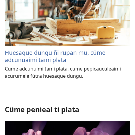
Huesaque dungu ñi rupan mu, cüme
adcünuaimi tami plata
Cüme adcünulmi tami plata, cüme pepicaucüleaimi
acurumele fütra huesaque dungu.
Cüme penieal ti plata