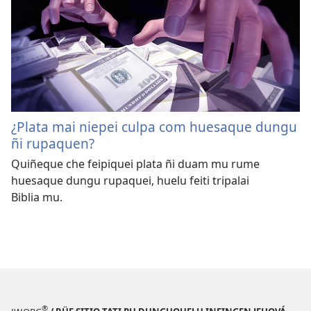
¿Plata mai niepei culpa com huesaque dungu
ñi rupaquen?
Quiñeque che feipiquei plata ñi duam mu rume
huesaque dungu rupaquei, huelu feiti tripalai
Biblia mu.
®