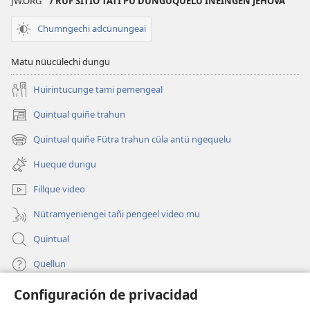
JW.ORG
/ RÜF SITIO TATI PU DUNGUQUELU INEINGEN JEHOVÁ
Chumngechi adcünungeai
Matu nüucülechi dungu
Huirintucunge tami pemengeal
Quintual quiñe trahun
(peafiel
quiñe
Quintual quiñe Fütra trahun cüla antü ngequelu
(peafiel
hue
quiñe
pestaña
Hueque dungu
hue
mu)
pestaña
Fillque video
mu)
Nütramyeniengei tañi pengeel video mu
Quintual
Quellun
Configuración de privacidad
Tami quelluntucuquem plata mu
(peafiel