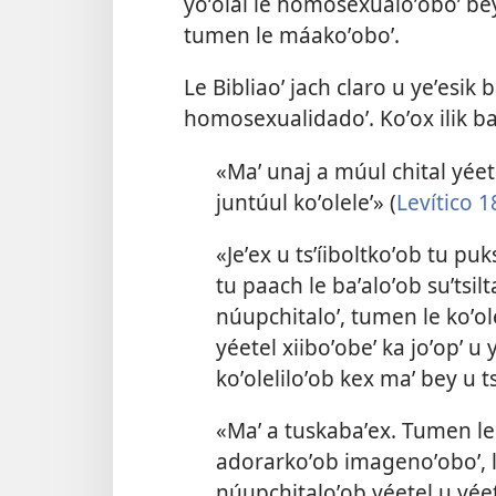
yoʼolal le homosexualoʼoboʼ bey
tumen le máakoʼoboʼ.
Le Bibliaoʼ jach claro u yeʼesik b
homosexualidadoʼ. Koʼox ilik baʼ
«Maʼ unaj a múul chital yéete
juntúul koʼoleleʼ» (
Levítico 1
«Jeʼex u tsʼíiboltkoʼob tu puks
tu paach le baʼaloʼob suʼtsilt
núupchitaloʼ, tumen le koʼole
yéetel xiiboʼobeʼ ka joʼopʼ u 
koʼoleliloʼob kex maʼ bey u t
«Maʼ a tuskabaʼex. Tumen le
adorarkoʼob imagenoʼoboʼ, le
núupchitaloʼob yéetel u yéet 