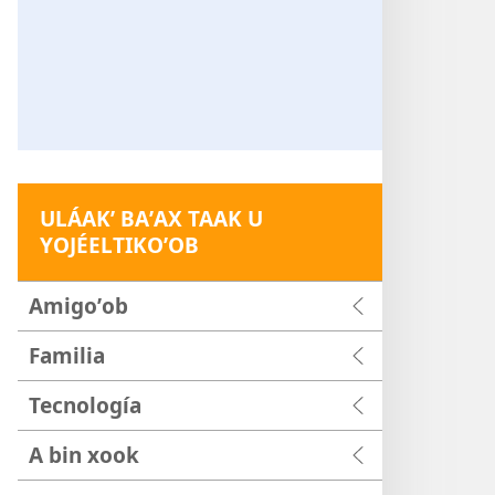
ULÁAKʼ BAʼAX TAAK U
YOJÉELTIKOʼOB
Amigoʼob
Familia
Tecnología
A bin xook