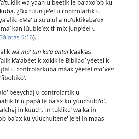
hʼaʼtuklik wa yaan u beetik le baʼaxoʼob ku
kuba. ¿Bix túun jeʼel u controlartik u
 yaʼalik: «Maʼ u xuʼulul a nuʼuktikabaʼex
 maʼ kan lúubleʼex tiʼ mix junpʼéel u
Gálatas 5:16
).
aʼalik wa
maʼ tun kaʼa antal
kʼaakʼas
aʼalik kʼaʼabéet k-xokik le Bibliaoʼ yéetel k-
ajtal u controlarkuba máak yéetel
maʼ ken
íiboltikoʼ.
baloʼ béeychaj u controlartik u
baltik tiʼ u papá le baʼax ku yúuchultiʼoʼ.
áalchaj in kuuch. In tuklikeʼ wa ka in
ʼob baʼax ku yúuchulteneʼ jeʼel in maas