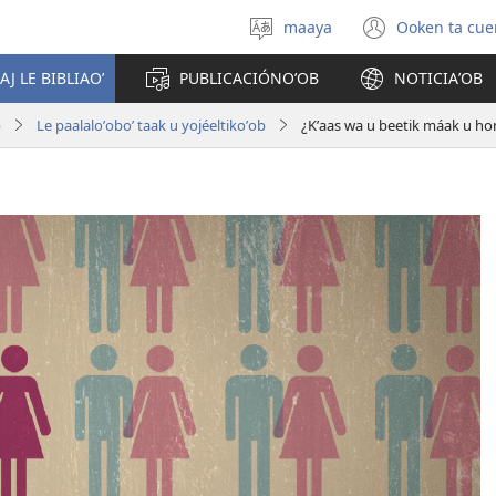
maaya
Ooken ta cue
Yéey
(opens
u
new
AJ LE BIBLIAOʼ
PUBLICACIÓNOʼOB
NOTICIAʼOB
idiomail
window
b
Le paalaloʼoboʼ taak u yojéeltikoʼob
¿Kʼaas wa u beetik máak u ho