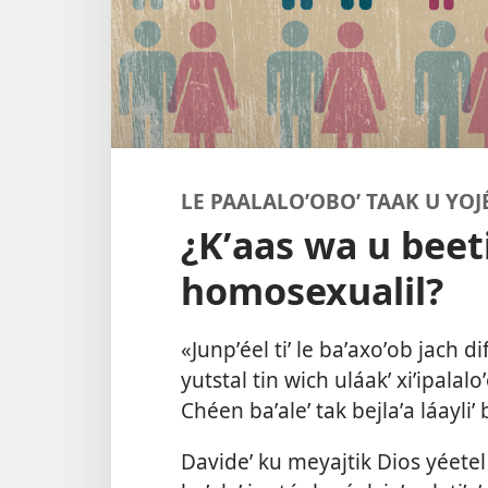
LE PAALALOʼOBOʼ TAAK U YOJ
¿Kʼaas wa u bee
homosexualil?
«Junpʼéel tiʼ le baʼaxoʼob jach dif
yutstal tin wich uláakʼ xiʼipalal
Chéen baʼaleʼ tak bejlaʼa láayliʼ
Davideʼ ku meyajtik Dios yéetel 