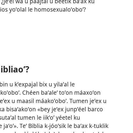
, ¿jeʼel wa u páajtal u beetik baʼax ku
 Dios yoʼolal le homosexualoʼoboʼ?
ibliaoʼ?
n u kʼexpajal bix u yilaʼal le
ʼoboʼ. Chéen baʼaleʼ toʼon máaxoʼon
jeʼex u maasil máakoʼoboʼ. Tumen jeʼex u
 ka bisaʼakoʼon «bey jeʼex junpʼéel barco
taʼal tumen le iikʼoʼ yéetel ku
jaʼoʼ». Teʼ Biblia k-jóoʼsik le baʼax k-tuklik