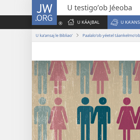
JW.ORG
U testigoʼob Jéeoba
U KÁAJBAL
U KAʼANS
U kaʼansaj le Bibliaoʼ
Paalaloʼob yéetel táankelmoʼo