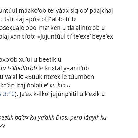
 jujuntúul máakoʼob teʼ yáax siglooʼ páajchaj
 tsʼíibtaj apóstol Pablo tiʼ le
mosexualoʼoboʼ maʼ ken u tiaʼalintoʼob u
laj xan tiʼob: «Jujuntúul tiʼ teʼexeʼ beyeʼex
axoʼob xuʼul u beetik u
tu tsʼíiboltoʼob
le kuxtal yaantiʼob
ku yaʼalik: «Búukinteʼex le túumben
aʼan kʼaj óolalileʼ
ku bin u
 3:10
). Jeʼex k-ilkoʼ jujunpʼíitil u kʼexik u
tik baʼax ku yaʼalik Dios, pero láayliʼ ku
eʼ?