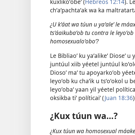
kuxlikoʼobeʼ (
Hebreos 12:14
). L
chʼaʼpachtaʼak wa ka maltratar
¿U kʼáat wa túun u yaʼaleʼ le máax
tsʼáaikubaʼob tu contra le leyoʼob k
homosexualoʼoboʼ?
Le Bibliaoʼ ku yaʼalikeʼ Dioseʼ u
juntúul xiib yéetel juntúul koʼole
Diosoʼ maʼ tu apoyarkoʼob yéete
leyoʼob ku chaʼik u tsʼoʼokol u
leyoʼobaʼ yaan yil yéetel política
oksikba tiʼ políticaiʼ (
Juan 18:36
)
¿Kux túun wa...?
¿Kux túun wa homosexual máakeʼ? ¿