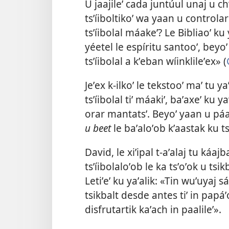
U jaajileʼ cada juntúul unaj u c
tsʼíiboltikoʼ wa yaan u controlar
tsʼíibolal máakeʼ? Le Bibliaoʼ ku
yéetel le espíritu santooʼ, beyoʼ
tsʼíibolal a kʼeban wíinklileʼex» (
Jeʼex k-ilkoʼ le tekstooʼ maʼ tu y
tsʼíibolal tiʼ máakiʼ, baʼaxeʼ ku y
orar mantatsʼ. Beyoʼ yaan u pá
u beet
le baʼaloʼob kʼaastak ku tsʼ
David, le xiʼipal t-aʼalaj tu káaj
tsʼíibolaloʼob le ka tsʼoʼok u tsik
Letiʼeʼ ku yaʼalik: «Tin wuʼuyaj s
tsikbalt desde antes tiʼ in papá
disfrutartik kaʼach in paalileʼ».