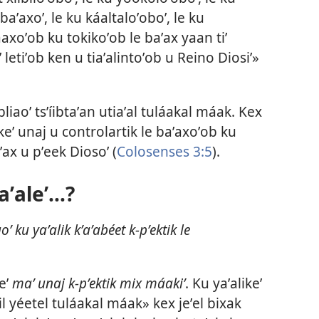
baʼaxoʼ, le ku káaltaloʼoboʼ, le ku
axoʼob ku tokikoʼob le baʼax yaan tiʼ
 letiʼob ken u tiaʼalintoʼob u Reino Diosiʼ»
ibliaoʼ tsʼíibtaʼan utiaʼal tuláakal máak. Kex
eʼ unaj u controlartik le baʼaxoʼob ku
aʼax u pʼeek Diosoʼ (
Colosenses 3:5
).
ʼaleʼ...?
oʼ ku yaʼalik kʼaʼabéet k-pʼektik le
eʼ
maʼ unaj k-pʼektik mix máakiʼ
. Ku yaʼalikeʼ
il yéetel tuláakal máak» kex jeʼel bixak