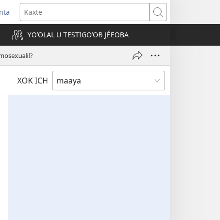
nta
Kaxte
YOʼOLAL U TESTIGOʼOB JÉEOBA
)
mosexualil?
XOK ICH