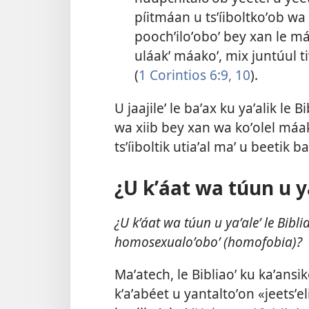
píitmáan u tsʼíiboltkoʼob wa 
poochʼiloʼoboʼ bey xan le má
uláakʼ máakoʼ, mix juntúul tiʼ
(
1 Corintios 6:9, 10
).
U jaajileʼ le baʼax ku yaʼalik le B
wa xiib bey xan wa koʼolel máak
tsʼíiboltik utiaʼal maʼ u beetik b
¿U kʼáat wa túun u ya
¿U kʼáat wa túun u yaʼaleʼ le Biblia
homosexualoʼoboʼ (homofobia)?
Maʼatech, le Bibliaoʼ ku kaʼansik
kʼaʼabéet u yantaltoʼon «jeetsʼel