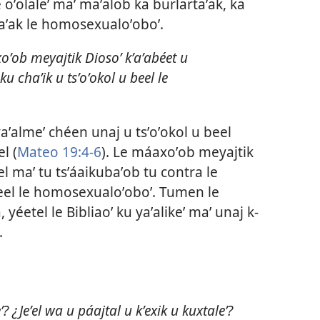
e oʼolaleʼ maʼ maʼalob ka burlartaʼak, ka
taʼak le homosexualoʼoboʼ.
oʼob meyajtik Diosoʼ kʼaʼabéet u
u chaʼik u tsʼoʼokol u beel le
 yaʼalmeʼ chéen unaj u tsʼoʼokol u beel
l (
Mateo 19:4-6
). Le máaxoʼob meyajtik
l maʼ tu tsʼáaikubaʼob tu contra le
 beel le homosexualoʼoboʼ. Tumen le
, yéetel le Bibliaoʼ ku yaʼalikeʼ maʼ unaj k-
.
Jeʼel wa u páajtal u kʼexik u kuxtaleʼ?