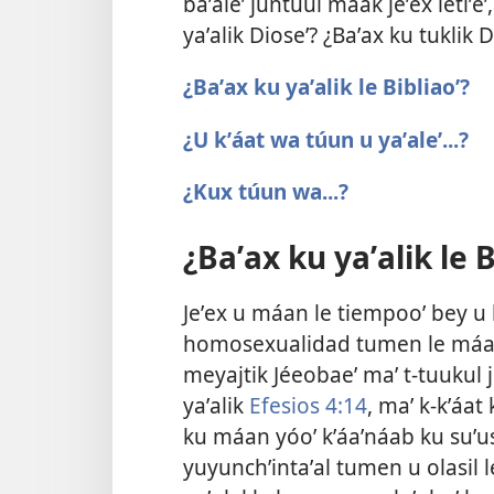
baʼaleʼ juntúul máak jeʼex letiʼeʼ
yaʼalik Dioseʼ? ¿Baʼax ku tuklik
¿Baʼax ku yaʼalik le Bibliaoʼ?
¿U kʼáat wa túun u yaʼaleʼ...?
¿Kux túun wa...?
¿Baʼax ku yaʼalik le B
Jeʼex u máan le tiempooʼ bey u bi
homosexualidad tumen le máako
meyajtik Jéeobaeʼ maʼ t-tuukul 
yaʼalik
Efesios 4:14
, maʼ k-kʼáat
ku máan yóoʼ kʼáaʼnáab ku suʼusu
yuyunchʼintaʼal tumen u olasil le 