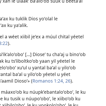
 xan le uláakʼ baʼaloʼob suuk u beetaʼal
aʼax ku tuklik Dios yoʼolal le
ax ku yaʼalik.
l a wéet xiibil jeʼex a múul chital yéetel
8:22
).
iʼikʼaloʼoboʼ [...] Dioseʼ tu chaʼaj u binoʼob
ak ku tsʼíiboltkoʼob yaan yil yéetel le
loʼoboʼ xuʼul u yantal baʼal u yiloʼob
yantal baʼal u yiloʼob yéetel u yéet
sʼaamil Diosoʼ» (
Romanos 1:24,
26
).
 máaxoʼob ku núupkʼebantaloʼoboʼ, le ku
 ku tusik u núupoʼoboʼ, le xiiboʼob ku
xiibiloʼoboʼ, le ku yookoloʼoboʼ, le ku