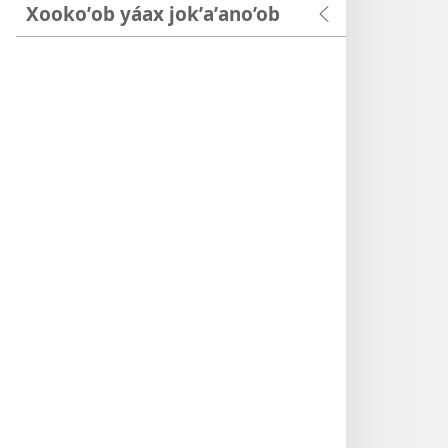
Xookoʼob yáax jokʼaʼano’ob