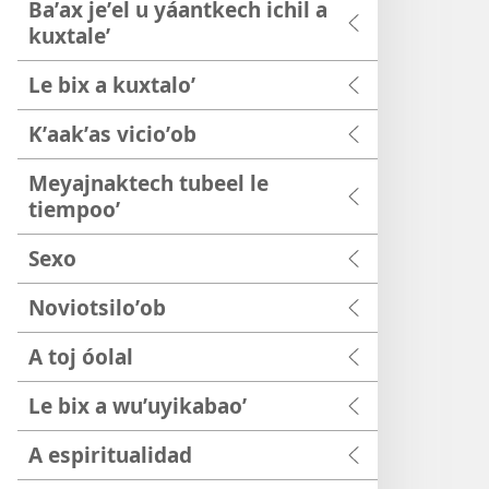
Baʼax jeʼel u yáantkech ichil a
kuxtaleʼ
Le bix a kuxtaloʼ
Kʼaakʼas vicioʼob
Meyajnaktech tubeel le
tiempooʼ
Sexo
Noviotsiloʼob
A toj óolal
Le bix a wuʼuyikabaoʼ
A espiritualidad