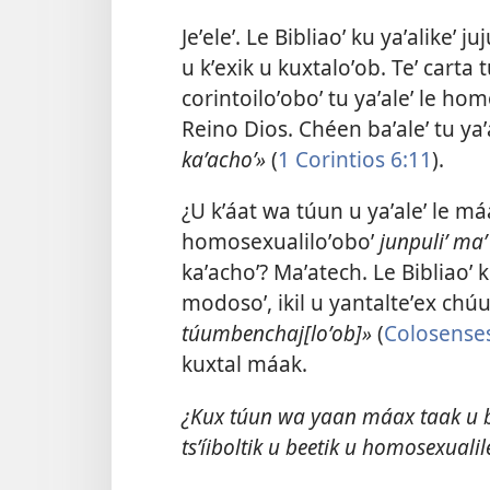
Jeʼeleʼ. Le Bibliaoʼ ku yaʼalikeʼ
u kʼexik u kuxtaloʼob. Teʼ carta tu
corintoiloʼoboʼ tu yaʼaleʼ le ho
Reino Dios. Chéen baʼaleʼ tu yaʼa
kaʼachoʼ»
(
1 Corintios 6:11
).
¿U kʼáat wa túun u yaʼaleʼ le má
homosexualiloʼoboʼ
junpuliʼ maʼ 
kaʼachoʼ? Maʼatech. Le Bibliaoʼ 
modosoʼ, ikil u yantalteʼex chúuk
túumbenchaj[loʼob]»
(
Colosenses
kuxtal máak.
¿Kux túun wa yaan máax taak u bee
tsʼíiboltik u beetik u homosexualil