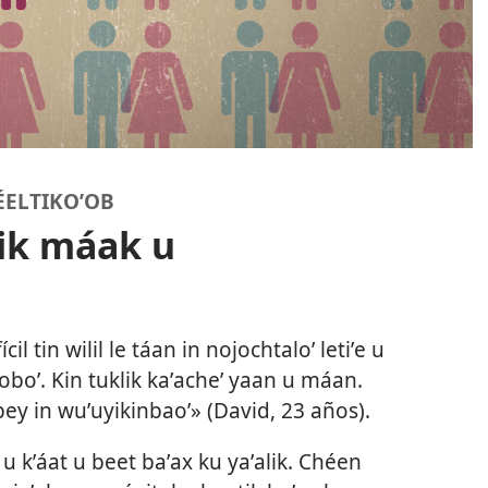
ÉELTIKOʼOB
tik máak u
ícil tin wilil le táan in nojochtaloʼ letiʼe u
oʼoboʼ. Kin tuklik kaʼacheʼ yaan u máan.
 bey in wuʼuyikinbaoʼ» (David, 23 años).
u kʼáat u beet baʼax ku yaʼalik. Chéen