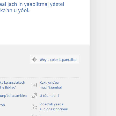
aal jach in yaabiltmaj yéetel
Abel: ‹Kex kimene
kaʼan u yóol›
tʼaaneʼ›
Yéey u color le pantallaoʼ
 ka kaʼansaʼakech
Kaxt junpʼéel
(opens
 le Bibliaoʼ
muchʼtáambal
new
junpʼéel asamblea
U túumbenil
window)
Videoʼob yaan u
ʼob
audiodescripciónil