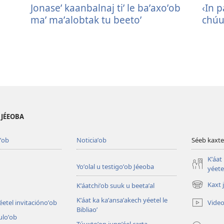
Jonaseʼ kaanbalnaj tiʼ le baʼaxoʼob
‹In p
maʼ maʼalobtak tu beetoʼ
chúu
B JÉEOBA
ʼob
Noticiaʼob
Séeb kaxte
Kʼáat
Yoʼolal u testigoʼob Jéeoba
yéetel
Kaxt 
Kʼáatchiʼob suuk u beetaʼal
(opens
new
Kʼáat ka kaʼansaʼakech yéetel le
Video
éetel invitaciónoʼob
window)
Bibliaoʼ
culoʼob