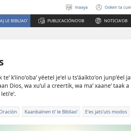
maaya
Ooken ta cue
Yéey
(opens
u
new
AJ LE BIBLIAOʼ
PUBLICACIÓNOʼOB
NOTICIAʼOB
idiomail
window
s
 teʼ kʼiinoʼobaʼ yéetel jeʼel u tsʼáaiktoʼon junpʼéel 
n Dios, wa xuʼul a creertik, wa maʼ xaaneʼ taak a ma
etiʼeʼ.
Oración
Kaanbalnen tiʼ le Bibliaoʼ
Eʼes jatsʼuts modos