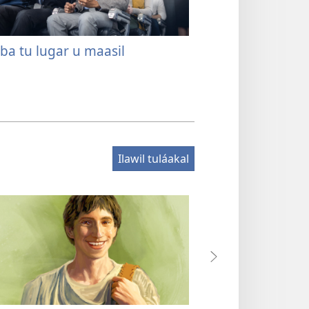
aba tu lugar u maasil
Bix jeʼel u xuʼulul
paktik mix máak 
Ilawil tuláakal