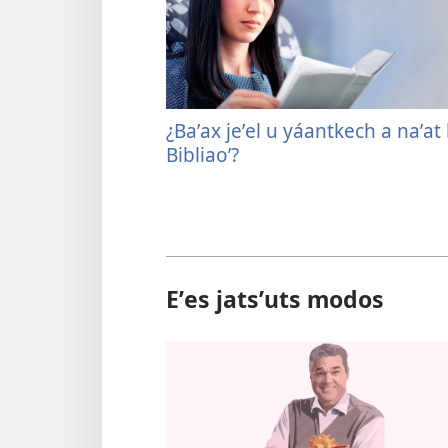
¿Baʼax jeʼel u yáantkech a naʼat 
Bibliaoʼ?
Eʼes jatsʼuts modos