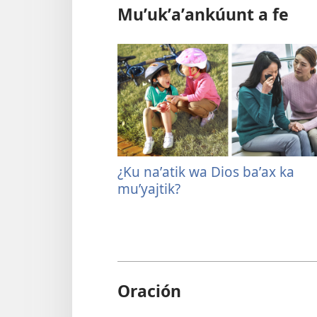
Muʼukʼaʼankúunt a fe
¿Ku naʼatik wa Dios baʼax ka
muʼyajtik?
Oración