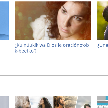
¿Ku núukik wa Dios le oraciónoʼob
¿Una
k-beetkoʼ?
ʼ