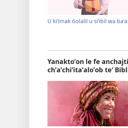
U kiʼimak óolalil u siʼibil wa baʼa
Yanaktoʼon le fe anchajti
chʼaʼchiʼitaʼaloʼob teʼ Bibl