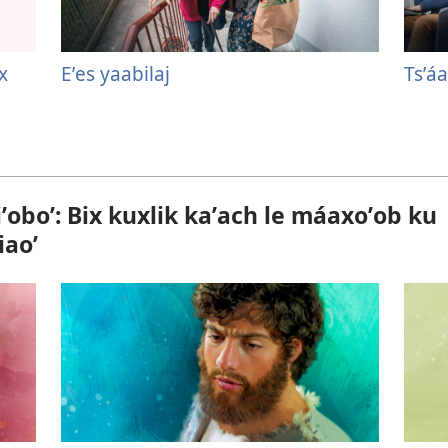
x
Eʼes yaabilaj
Tsʼá
ʼoboʼ: Bix kuxlik kaʼach le máaxoʼob ku
iaoʼ