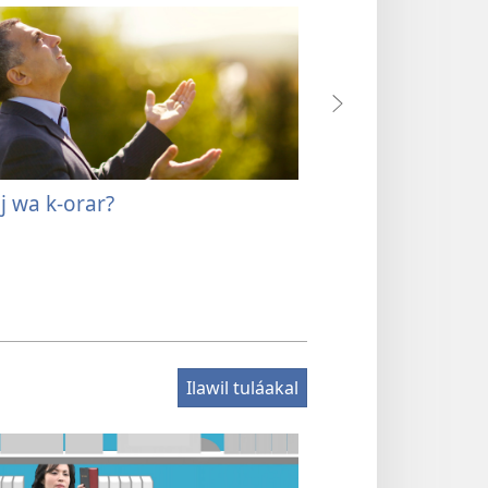
j wa k-orar?
¿Ku yuʼubik wa D
oraciónoʼoboʼ?
Ilawil tuláakal