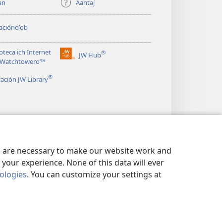
an
Áantaj
aciónoʼob
ioteca ich Internet
®
JW Hub
(opens
le Watchtoweroʼ™
new
®
window)
cación JW Library
es are necessary to make our website work and
your experience. None of this data will ever
nologies
. You can customize your settings at
OʼON A DATOS
|
BIX U MEYAJ A DATOS