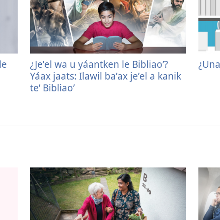
le
¿Jeʼel wa u yáantken le Bibliaoʼ?
¿Unaj
Yáax jaats: Ilawil baʼax jeʼel a kanik
teʼ Bibliaoʼ