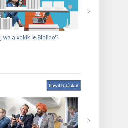
 wa a xokik le Bibliaoʼ?
¿K-uʼuyik wa Di
Ilawil tuláakal