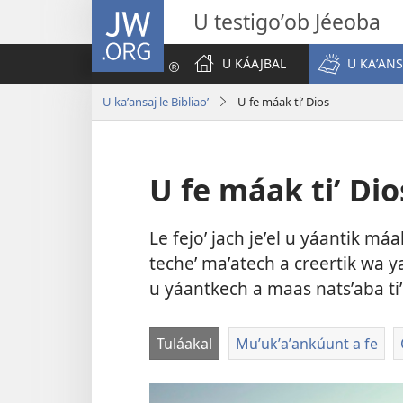
JW.ORG
U testigoʼob Jéeoba
U KÁAJBAL
U KAʼANS
U kaʼansaj le Bibliaoʼ
U fe máak tiʼ Dios
U fe máak tiʼ Dio
Le fejoʼ jach jeʼel u yáantik máak
techeʼ maʼatech a creertik wa yaa
u yáantkech a maas natsʼaba tiʼ l
Tuláakal
Muʼukʼaʼankúunt a fe