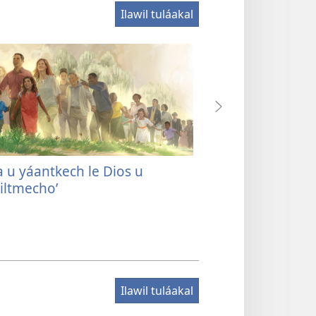
Ilawil tuláakal
a u yáantkech le Dios u
¿Jach wa tu jaaji
iltmechoʼ
Ilawil tuláakal