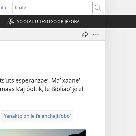
nta
Kaxte
YOʼOLAL U TESTIGOʼOB JÉEOBA
)
jatsʼuts esperanzaeʼ. Maʼ xaaneʼ
as kʼaj óoltik, le Bibliaoʼ jeʼel
Yanaktoʼon le fe anchajtiʼoboʼ