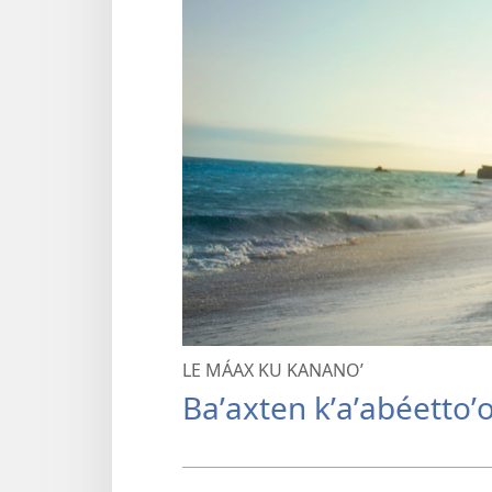
LE MÁAX KU KANANOʼ
Baʼaxten kʼaʼabéettoʼ