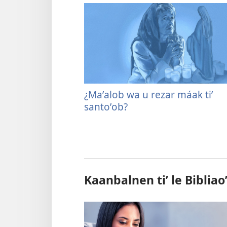
¿Maʼalob wa u rezar máak tiʼ
santoʼob?
Kaanbalnen tiʼ le Bibliao