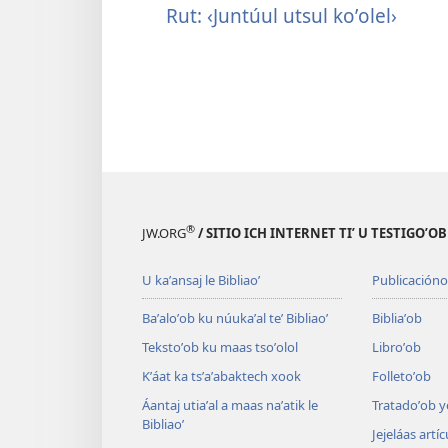
Rut: ‹Juntúul utsul koʼolel›
®
JW.ORG
/ SITIO ICH INTERNET TIʼ U TESTIGOʼO
U kaʼansaj le Bibliaoʼ
Publicacióno
Baʼaloʼob ku núukaʼal teʼ Bibliaoʼ
Bibliaʼob
Tekstoʼob ku maas tsoʼolol
Libroʼob
Kʼáat ka tsʼaʼabaktech xook
Folletoʼob
Áantaj utiaʼal a maas naʼatik le
Tratadoʼob y
Bibliaoʼ
Jejeláas artí