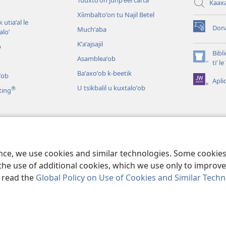
Túuxtoʼon junpʼéel carta
Kaax
Xíimbaltoʼon tu Najil Betel
 utiaʼal le
Don
Muchʼaba
loʼ
(opens
new
Kʼaʼajsajil
b
window)
Bibl
Asambleaʼob
(opens
tiʼ 
new
Baʼaxoʼob k-beetik
ʼob
Apli
window)
U tsikbalil u kuxtaloʼob
®
ting
ʼob
ikbaliloʼob le Bibliaoʼ
ence, we use cookies and similar technologies. Some cooki
the use of additional cookies, which we use only to improve 
, read the
Global Policy on Use of Cookies and Similar Tech
 Tract Society of Pennsylvania.
BIX UNAJ U MEYAJTECH
|
BIX U MEYAJT