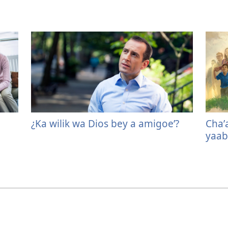
¿Ka wilik wa Dios bey a amigoeʼ?
Chaʼ
yaab