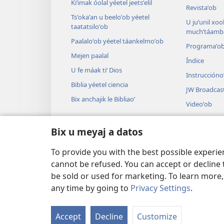
Kiʼimak óolal yéetel jeetsʼelil
Revistaʼob
Tsʼokaʼan u beeloʼob yéetel
U juʼunil xook
taatatsiloʼob
muchʼtáamba
Paalaloʼob yéetel táankelmoʼob
Programaʼo
Mejen paalal
Índice
U fe máak tiʼ Dios
Instruccióno
Biblia yéetel ciencia
JW Broadcas
Bix anchajik le Bibliaoʼ
Videoʼob
Paax
Bix u meyaj a datos
Audiodrama
U audioil u ts
To provide you with the best possible experi
cannot be refused. You can accept or decline 
be sold or used for marketing. To learn more
any time by going to
Privacy Settings
.
Copyright
© 2026 Watch Tower Bible and
Accept
Decline
Customize