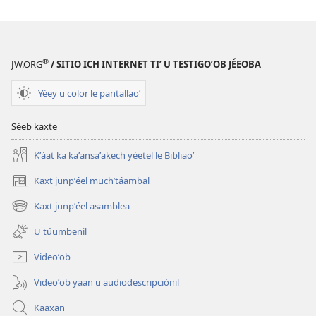
®
JW.ORG
/ SITIO ICH INTERNET TIʼ U TESTIGOʼOB JÉEOBA
Yéey u color le pantallaoʼ
Séeb kaxte
Kʼáat ka kaʼansaʼakech yéetel le Bibliaoʼ
Kaxt junpʼéel muchʼtáambal
(opens
new
Kaxt junpʼéel asamblea
(opens
window)
new
U túumbenil
window)
Videoʼob
Videoʼob yaan u audiodescripciónil
Kaaxan