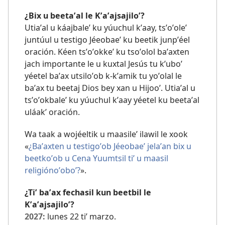
¿Bix u beetaʼal le Kʼaʼajsajiloʼ?
Utiaʼal u káajbaleʼ ku yúuchul kʼaay, tsʼoʼoleʼ
juntúul u testigo Jéeobaeʼ ku beetik junpʼéel
oración. Kéen tsʼoʼokkeʼ ku tsoʼolol baʼaxten
jach importante le u kuxtal Jesús tu kʼuboʼ
yéetel baʼax utsiloʼob k-kʼamik tu yoʼolal le
baʼax tu beetaj Dios bey xan u Hijooʼ. Utiaʼal u
tsʼoʼokbaleʼ ku yúuchul kʼaay yéetel ku beetaʼal
uláakʼ oración.
Wa taak a wojéeltik u maasileʼ ilawil le xook
«
¿Baʼaxten u testigoʼob Jéeobaeʼ jelaʼan bix u
beetkoʼob u Cena Yuumtsil tiʼ u maasil
religiónoʼoboʼ?
».
¿Tiʼ baʼax fechasil kun beetbil le
Kʼaʼajsajiloʼ?
2027:
lunes 22 tiʼ marzo.