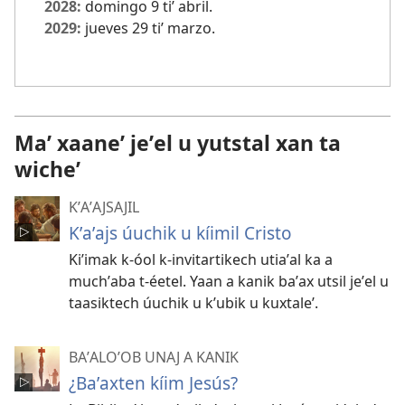
2028:
domingo 9 tiʼ abril.
2029:
jueves 29 tiʼ marzo.
Maʼ xaaneʼ jeʼel u yutstal xan ta
wicheʼ
KʼAʼAJSAJIL
Kʼaʼajs úuchik u kíimil Cristo
Kiʼimak k-óol k-invitartikech utiaʼal ka a
muchʼaba t-éetel. Yaan a kanik baʼax utsil jeʼel u
taasiktech úuchik u kʼubik u kuxtaleʼ.
BAʼALOʼOB UNAJ A KANIK
¿Baʼaxten kíim Jesús?