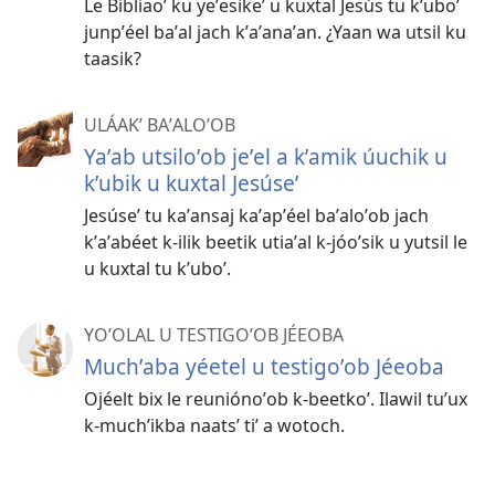
Le Bibliaoʼ ku yeʼesikeʼ u kuxtal Jesús tu kʼuboʼ
junpʼéel baʼal jach kʼaʼanaʼan. ¿Yaan wa utsil ku
taasik?
ULÁAKʼ BAʼALOʼOB
Yaʼab utsiloʼob jeʼel a kʼamik úuchik u
kʼubik u kuxtal Jesúseʼ
Jesúseʼ tu kaʼansaj kaʼapʼéel baʼaloʼob jach
kʼaʼabéet k-ilik beetik utiaʼal k-jóoʼsik u yutsil le
u kuxtal tu kʼuboʼ.
YOʼOLAL U TESTIGOʼOB JÉEOBA
Muchʼaba yéetel u testigoʼob Jéeoba
Ojéelt bix le reuniónoʼob k-beetkoʼ. Ilawil tuʼux
k-muchʼikba naatsʼ tiʼ a wotoch.