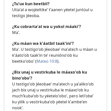
¿Tuʼux kun beetbil?
Utiaʼal a wojéeltikeʼ tʼaanen yéetel juntúul u
testigo Jéeoba.
¿Ku cobrartaʼal wa u yokol máakiʼ?
Maʼ.
¿Ku máan wa kʼáatbil taakʼiniʼ?
Maʼ. U testigoʼob Jéeobaeʼ maʼatech u máan u
kʼáatoʼob taakʼin teʼ reuniónoʼob ku
beetkoʼoboʼ (
Mateo 10:8
).
¿Bix unaj u vestirkuba le máaxoʼob ku
binoʼoboʼ?
U testigoʼob Jéeobaeʼ maʼatech u yaʼalikoʼob
jach bix unaj u vestirkuba le máaxoʼob ku
muchʼkubaʼob tu yéeteloʼoboʼ, pero letiʼobeʼ
ku yilik u vestirkubaʼob yéetel kʼambeʼen
nookʼ.