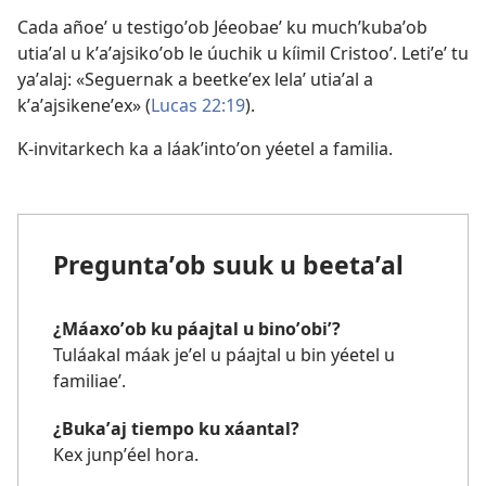
Cada añoeʼ u testigoʼob Jéeobaeʼ ku muchʼkubaʼob
utiaʼal u kʼaʼajsikoʼob le úuchik u kíimil Cristooʼ. Letiʼeʼ tu
yaʼalaj: «Seguernak a beetkeʼex lelaʼ utiaʼal a
kʼaʼajsikeneʼex» (
Lucas 22:19
).
K-invitarkech ka a láakʼintoʼon yéetel a familia.
Preguntaʼob suuk u beetaʼal
¿Máaxoʼob ku páajtal u binoʼobiʼ?
Tuláakal máak jeʼel u páajtal u bin yéetel u
familiaeʼ.
¿Bukaʼaj tiempo ku xáantal?
Kex junpʼéel hora.