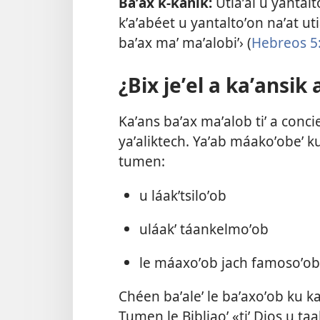
Baʼax k-kanik:
Utiaʼal u yantalt
kʼaʼabéet u yantaltoʼon naʼat ut
baʼax maʼ maʼalobiʼ› (
Hebreos 5
¿Bix jeʼel a kaʼansik
Kaʼans baʼax maʼalob tiʼ a conci
yaʼaliktech. Yaʼab máakoʼobeʼ ku
tumen:
u láakʼtsiloʼob
uláakʼ táankelmoʼob
le máaxoʼob jach famosoʼob
Chéen baʼaleʼ le baʼaxoʼob ku ka
Tumen le Bibliaoʼ «tiʼ Dios u taal