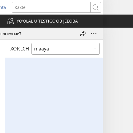
nta
Kaxte
YOʼOLAL U TESTIGOʼOB JÉEOBA
)
 concienciaeʼ?
XOK ICH