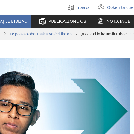
maaya
Ooken ta cue
Yéey
(opens
u
new
AJ LE BIBLIAOʼ
PUBLICACIÓNOʼOB
NOTICIAʼOB
idiomail
window
b
Le paalaloʼoboʼ taak u yojéeltikoʼob
¿Bix jeʼel in kaʼansik tubeel in