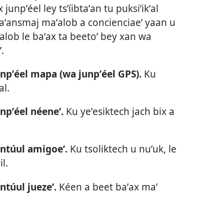
 junpʼéel ley tsʼíibtaʼan tu puksiʼikʼal
kaʼansmaj maʼalob a concienciaeʼ yaan u
ʼalob le baʼax ta beetoʼ bey xan wa
.
unpʼéel mapa (wa junpʼéel GPS).
Ku
al.
unpʼéel néeneʼ.
Ku yeʼesiktech jach bix a
untúul amigoeʼ.
Ku tsoliktech u nuʼuk, le
l.
ntúul juezeʼ.
Kéen a beet baʼax maʼ