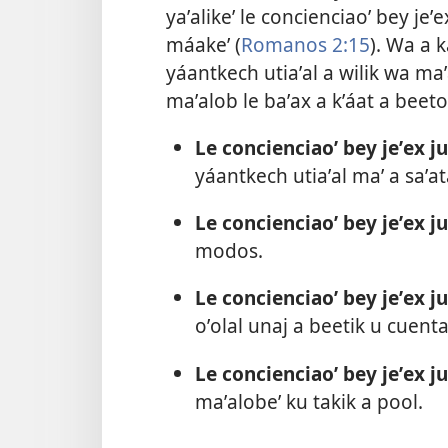
yaʼalikeʼ le concienciaoʼ bey jeʼex
máakeʼ (
Romanos 2:15
). Wa a 
yáantkech utiaʼal a wilik wa ma
maʼalob le baʼax a kʼáat a beetoʼ
Le concienciaoʼ bey jeʼex j
yáantkech utiaʼal maʼ a saʼat
Le concienciaoʼ bey jeʼex j
modos.
Le concienciaoʼ bey jeʼex j
oʼolal unaj a beetik u cuentai
Le concienciaoʼ bey jeʼex ju
maʼalobeʼ ku takik a pool.