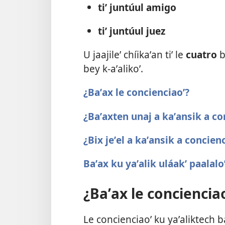
tiʼ juntúul amigo
tiʼ juntúul juez
U jaajileʼ chíikaʼan tiʼ le
cuatro
b
bey k-aʼalikoʼ.
¿Baʼax le concienciaoʼ?
¿Baʼaxten unaj a kaʼansik a co
¿Bix jeʼel a kaʼansik a concienc
Baʼax ku yaʼalik uláakʼ paalalo
¿Baʼax le conciencia
Le concienciaoʼ ku yaʼaliktech ba