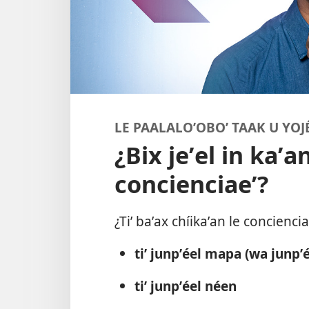
LE PAALALOʼOBOʼ TAAK U YOJ
¿Bix jeʼel in kaʼa
concienciaeʼ?
¿Tiʼ baʼax chíikaʼan le conciencia
tiʼ junpʼéel mapa (wa junpʼ
tiʼ junpʼéel néen