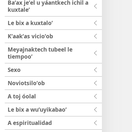
Baʼax jeʼel u yáantkech ichil a
kuxtaleʼ
Le bix a kuxtaloʼ
Kʼaakʼas vicioʼob
Meyajnaktech tubeel le
tiempooʼ
Sexo
Noviotsiloʼob
A toj óolal
Le bix a wuʼuyikabaoʼ
A espiritualidad