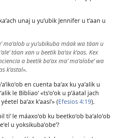
kaʼach unaj u yuʼubik Jennifer u tʼaan u
maʼ maʼalob u yuʼubikuba máak wa táan u
aleʼ táan xan u beetik baʼax kʼaas. Kex
nciencia a beetik baʼax maʼ maʼalobeʼ wa
s kʼastal».
aʼikoʼob en cuenta baʼax ku yaʼalik u
lik le Bibliaoʼ «tsʼoʼok u pʼáatal jach
yéetel baʼax kʼaasiʼ» (
Efesios 4:19
).
l tiʼ le máaxoʼob ku beetkoʼob baʼaloʼob
jeʼel u yoksikubaʼobeʼ?