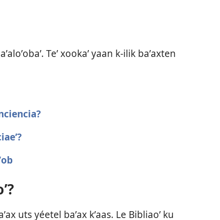
aʼaloʼobaʼ. Teʼ xookaʼ yaan k-ilik baʼaxten
nciencia?
iaeʼ?
ʼob
oʼ?
ʼax uts yéetel baʼax kʼaas. Le Bibliaoʼ ku