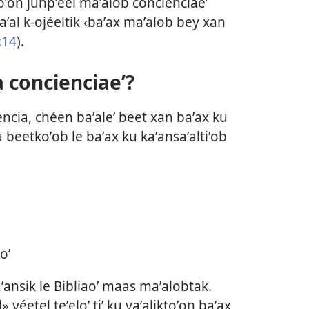
oʼon junpʼéel maʼalob concienciaeʼ
iaʼal k-ojéeltik ‹baʼax maʼalob bey xan
:14
).
 a concienciaeʼ?
encia, chéen baʼaleʼ beet xan baʼax ku
 beetkoʼob le baʼax ku kaʼansaʼaltiʼob
oʼ
ʼansik le Bibliaoʼ maas maʼalobtak.
» yéetel teʼeloʼ tiʼ ku yaʼaliktoʼon baʼax