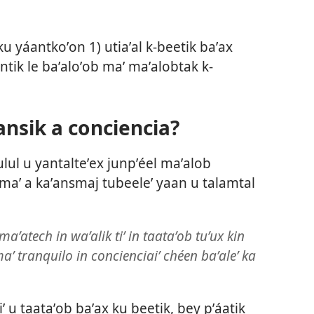
u yáantkoʼon 1) utiaʼal k-beetik baʼax
intik le baʼaloʼob maʼ maʼalobtak k-
ansik a conciencia?
ʼulul u yantalteʼex junpʼéel maʼalob
 maʼ a kaʼansmaj tubeeleʼ yaan u talamtal
 maʼatech in waʼalik tiʼ in taataʼob tuʼux kin
aʼ tranquilo in concienciaiʼ chéen baʼaleʼ ka
tiʼ u taataʼob baʼax ku beetik, bey pʼáatik