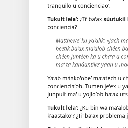
tranquilo u concienciaoʼ.
Tukult lelaʼ:
¿Tiʼ baʼax
súutukil
conciencia?
Mattheweʼ ku yaʼalik: «Jach 
beetik baʼax maʼalob chéen baʼ
chéen juntéen ka u chaʼa a co
maʼ ta kanáantikeʼ yaan u maa
Yaʼab máakoʼobeʼ maʼatech u chʼ
concienciaʼob. Tumen jeʼex u yaʼa
junpuliʼ maʼ u yojloʼob baʼax uts 
Tukult lelaʼ:
¿Ku bin wa maʼalobi
kʼaastakoʼ? ¿Tiʼ baʼax problema 