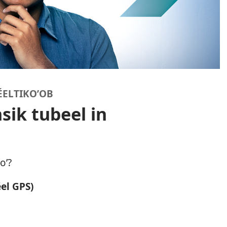
ÉELTIKOʼOB
nsik tubeel in
oʼ?
éel GPS)