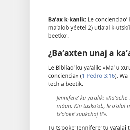
Baʼax k-kanik:
Le concienciaoʼ k
maʼalob yéetel 2) utiaʼal k-utskí
beetkoʼ.
¿Baʼaxten unaj a kaʼ
Le Bibliaoʼ ku yaʼalik: «Maʼ u xu
conciencia» (
1 Pedro 3:16
). Wa
tech a beetik.
Jennifereʼ ku yaʼalik: «Kaʼacheʼ
máan. Kin tuskoʼob, le oʼolal m
tsʼoʼokeʼ suukchaj tiʼ».
Tu tsʼookeʼ Jennifereʼ tu yaʼalaj 