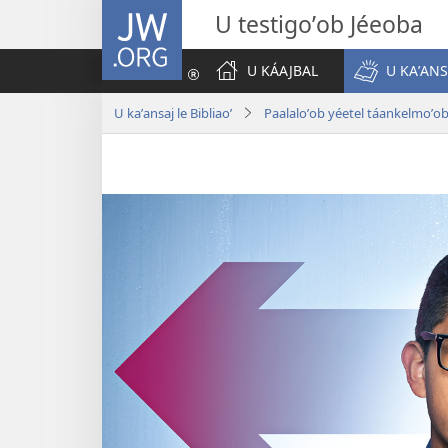
JW.ORG
U testigoʼob Jéeoba
U KÁAJBAL
U KAʼANS
U kaʼansaj le Bibliaoʼ
Paalaloʼob yéetel táankelmoʼo