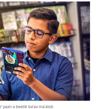
ʼ yaan a beetik baʼax maʼalob