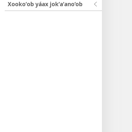
Xookoʼob yáax jokʼaʼano’ob