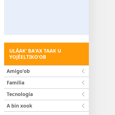
ULÁAKʼ BAʼAX TAAK U
YOJÉELTIKOʼOB
Amigoʼob
Familia
Tecnología
A bin xook