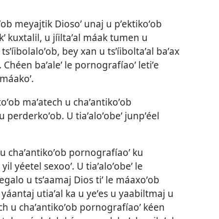
oʼob meyajtik Diosoʼ unaj u pʼektikoʼob
ʼ kuxtalil, u jíiltaʼal máak tumen u
 tsʼíibolaloʼob, bey xan u tsʼíiboltaʼal baʼax
). Chéen baʼaleʼ le pornografíaoʼ letiʼe
k máakoʼ.
ʼob maʼatech u chaʼantikoʼob
 perderkoʼob. U tiaʼaloʼobeʼ junpʼéel
 chaʼantikoʼob pornografíaoʼ ku
il yéetel sexooʼ. U tiaʼaloʼobeʼ le
egalo u tsʼaamaj Dios tiʼ le máaxoʼob
 yáantaj utiaʼal ka u yeʼes u yaabiltmaj u
h u chaʼantikoʼob pornografíaoʼ kéen