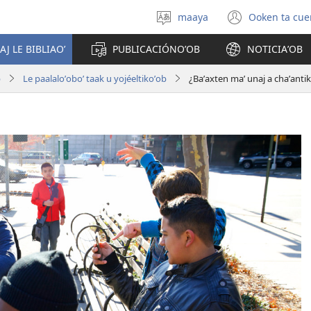
maaya
Ooken ta cue
Yéey
(opens
u
new
AJ LE BIBLIAOʼ
PUBLICACIÓNOʼOB
NOTICIAʼOB
idiomail
window
b
Le paalaloʼoboʼ taak u yojéeltikoʼob
¿Baʼaxten maʼ unaj a chaʼantik