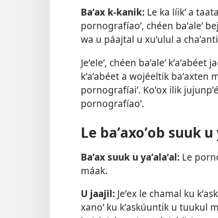
Baʼax k-kanik:
Le ka líikʼ a taa
pornografíaoʼ, chéen baʼaleʼ bejla
wa u páajtal u xuʼulul a chaʼanti
Jeʼeleʼ, chéen baʼaleʼ kʼaʼabéet jac
kʼaʼabéet a wojéeltik baʼaxten 
pornografíaiʼ. Koʼox ilik jujunpʼ
pornografíaoʼ.
Le baʼaxoʼob suuk u y
Baʼax suuk u yaʼalaʼal:
Le porno
máak.
U jaajil:
Jeʼex le chamal ku kʼa
xanoʼ ku kʼaskúuntik u tuukul m