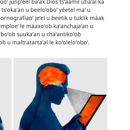
ooʼ junpʼéel baʼax Dios tsʼaamil utiaʼal ka
tsʼokaʼan u beeloʼoboʼ yéetel maʼ u
pornografíaoʼ jeʼel u beetik u tuklik máak
jemploeʼ le máaxoʼob kaʼanchajaʼan u
iiboʼob suukaʼan u chaʼantikoʼob
ob u maltratartaʼal le koʼoleloʼoboʼ.