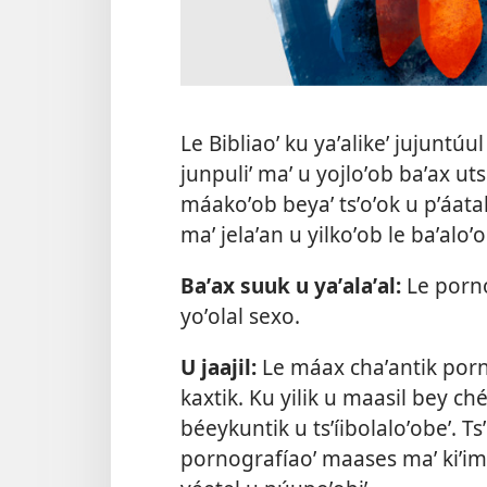
Le Bibliaoʼ ku yaʼalikeʼ jujuntúu
junpuliʼ maʼ u yojloʼob baʼax uts 
máakoʼob beyaʼ tsʼoʼok u pʼáatal 
maʼ jelaʼan u yilkoʼob le baʼaloʼ
Baʼax suuk u yaʼalaʼal:
Le porno
yoʼolal sexo.
U jaajil:
Le máax chaʼantik porno
kaxtik. Ku yilik u maasil bey ché
béeykuntik u tsʼíibolaloʼobeʼ. Ts
pornografíaoʼ maases maʼ kiʼim