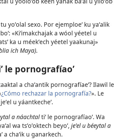
ktal u yóoloʼob kéen yanak baʼal u yiloʼob
 tu yoʼolal sexo. Por ejemploeʼ ku yaʼalik
ʼoboʼ: «Kiʼimakchajak a wóol yéetel u
ntatsʼ ka u méekʼech yéetel yaakunaj»
iblia ich Maya).
iʼ le pornografíaoʼ
taaktal a chaʼantik pornografíaeʼ? Ilawil le
«
¿Cómo rechazar la pornografía?
». Le
 jeʼel u yáantkecheʼ.
ytal a náachtal
tiʼ le pornografíaoʼ. Wa
 yaʼal wa tsʼoʼoktech beyoʼ,
jeʼel u béeytal a
ʼ a chaʼik u ganarkech.