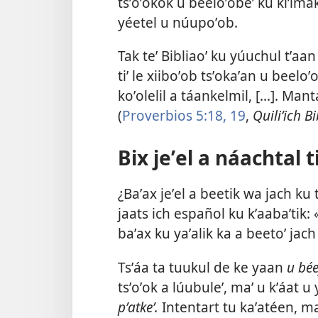
tsʼoʼokok u beeloʼobeʼ ku kiʼima
yéetel u núupoʼob.
Tak teʼ Bibliaoʼ ku yúuchul tʼaan
tiʼ le xiiboʼob tsʼokaʼan u beelo
koʼolelil a táankelmil, [...]. Ma
(
Proverbios 5:​18, 19
,
Quiliʼich B
Bix jeʼel a náachtal t
¿Baʼax jeʼel a beetik wa jach ku 
jaats ich español ku kʼaabaʼtik: 
baʼax ku yaʼalik ka a beetoʼ jach
Tsʼáa ta tuukul de ke yaan
u bée
tsʼoʼok a lúubuleʼ, maʼ u kʼáat u
pʼatkeʼ.
Intentart tu kaʼatéen, ma