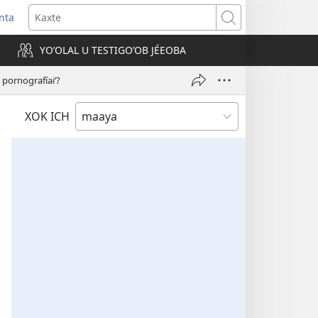
nta
Kaxte
YOʼOLAL U TESTIGOʼOB JÉEOBA
)
 pornografíaiʼ?
XOK ICH