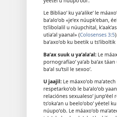
yéetel u núupoʼobiʼ.
Le Bibliaoʼ ku yaʼalikeʼ le máax
baʼaloʼob «jeʼex núupkʼeban, éek
tsʼíibolalil u núupchital, kʼaakʼas
utiaʼal yaanal» (
Colosenses 3:5
baʼaxoʼob ku beetik u tsʼíibolti
Baʼax suuk u yaʼalaʼal:
Le máaxo
pornografíaoʼ yaʼab baʼax táan u
baʼal suʼtsil le sexooʼ.
U jaajil:
Le máaxoʼob maʼatech u
respetarkoʼob le baʼaloʼob yaan y
relaciónes sexualesoʼ junpʼéel r
tsʼokaʼan u beeloʼoboʼ yéetel ku
núupoʼob. Le máaxoʼob maʼatec