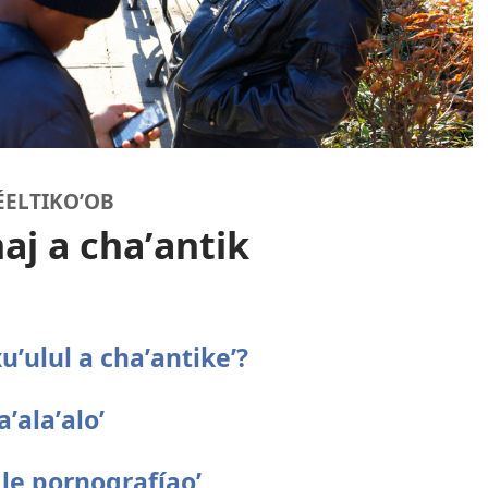
ÉELTIKOʼOB
aj a chaʼantik
xuʼulul a chaʼantikeʼ?
ʼalaʼaloʼ
ʼ le pornografíaoʼ