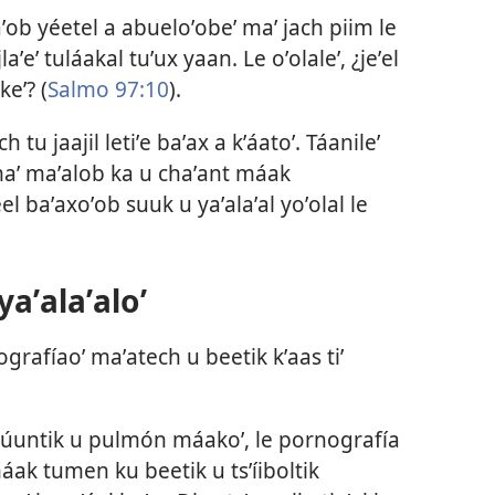
taʼob yéetel a abueloʼobeʼ maʼ jach piim le
ʼeʼ tuláakal tuʼux yaan. Le oʼolaleʼ, ¿jeʼel
keʼ? (
Salmo 97:⁠10
).
h tu jaajil letiʼe baʼax a kʼáatoʼ. Táanileʼ
maʼ maʼalob ka u chaʼant máak
éel baʼaxoʼob suuk u yaʼalaʼal yoʼolal le
aʼalaʼaloʼ
grafíaoʼ maʼatech u beetik kʼaas tiʼ
skúuntik u pulmón máakoʼ, le pornografía
áak tumen ku beetik u tsʼíiboltik