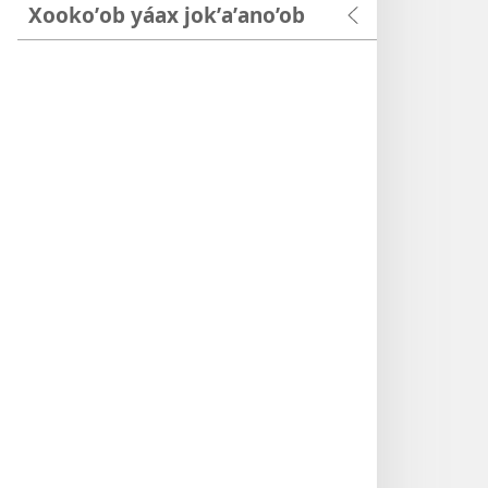
Xookoʼob yáax jokʼaʼano’ob