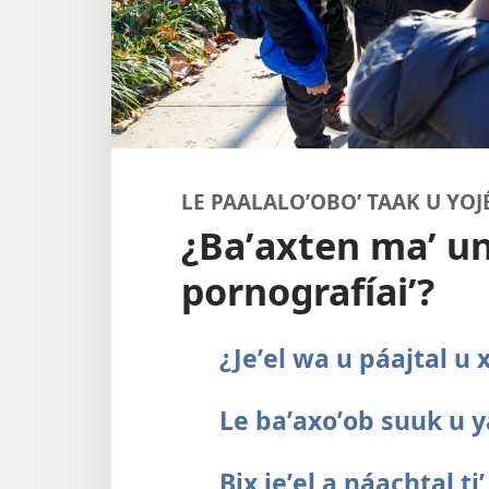
LE PAALALOʼOBOʼ TAAK U YOJ
¿Baʼaxten maʼ un
pornografíaiʼ?
¿Jeʼel wa u páajtal u 
Le baʼaxoʼob suuk u ya
Bix jeʼel a náachtal ti