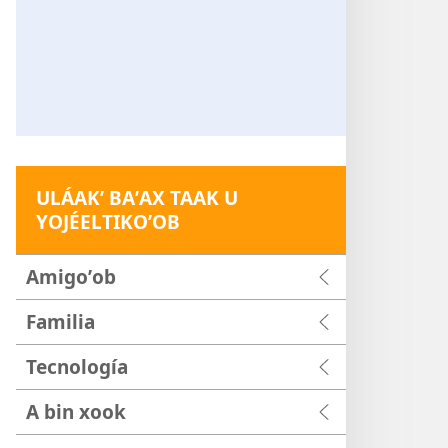
ULÁAKʼ BAʼAX TAAK U
YOJÉELTIKOʼOB
Amigoʼob
Familia
Tecnología
A bin xook