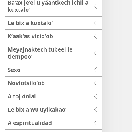
Baʼax jeʼel u yáantkech ichil a
kuxtaleʼ
Le bix a kuxtaloʼ
Kʼaakʼas vicioʼob
Meyajnaktech tubeel le
tiempooʼ
Sexo
Noviotsiloʼob
A toj óolal
Le bix a wuʼuyikabaoʼ
A espiritualidad