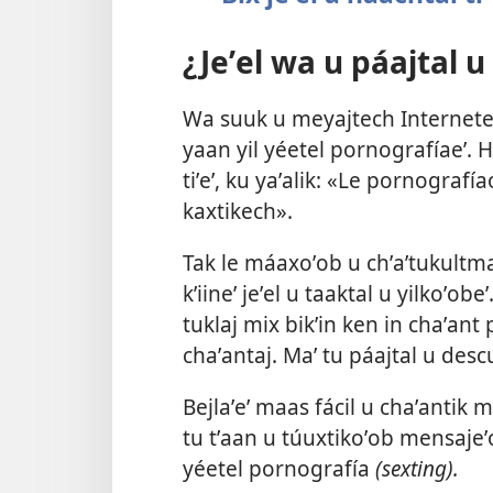
¿Jeʼel wa u páajtal u
Wa suuk u meyajtech Interneteʼ 
yaan yil yéetel pornografíaeʼ. 
tiʼeʼ, ku yaʼalik: «Le pornografía
kaxtikech».
Tak le máaxoʼob u chʼaʼtukultm
kʼiineʼ jeʼel u taaktal u yilkoʼobe
tuklaj mix bikʼin ken in chaʼant 
chaʼantaj. Maʼ tu páajtal u de
Bejlaʼeʼ maas fácil u chaʼantik 
tu tʼaan u túuxtikoʼob mensajeʼo
yéetel pornografía
(sexting).