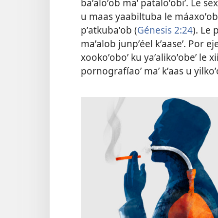
baʼaloʼob maʼ pataloʼobiʼ. Le sex
u maas yaabiltuba le máaxoʼob 
pʼatkubaʼob (
Génesis 2:​24
). Le 
maʼalob junpʼéel kʼaaseʼ. Por e
xookoʼoboʼ ku yaʼalikoʼobeʼ le x
pornografíaoʼ maʼ kʼaas u yilkoʼ