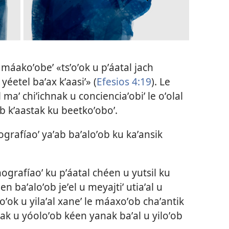
l máakoʼobeʼ «tsʼoʼok u pʼáatal jach
yéetel baʼax kʼaasiʼ» (
Efesios 4:⁠19
). Le
maʼ chiʼichnak u concienciaʼobiʼ le oʼolal
ob kʼaastak ku beetkoʼoboʼ.
grafíaoʼ yaʼab baʼaloʼob ku kaʼansik
grafíaoʼ ku pʼáatal chéen u yutsil ku
en baʼaloʼob jeʼel u meyajtiʼ utiaʼal u
ʼoʼok u yilaʼal xaneʼ le máaxoʼob chaʼantik
ak u yóoloʼob kéen yanak baʼal u yiloʼob