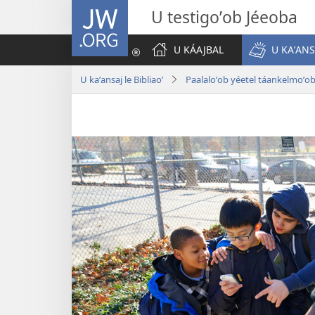
JW.ORG
U testigoʼob Jéeoba
U KÁAJBAL
U KAʼANS
U kaʼansaj le Bibliaoʼ
Paalaloʼob yéetel táankelmoʼo