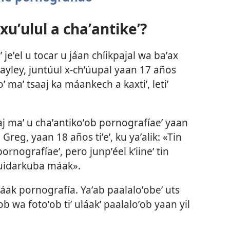
 xuʼulul a chaʼantikeʼ?
jeʼel u tocar u jáan chíikpajal wa baʼax
Hayley, juntúul x-chʼúupal yaan 17 años
oʼ maʼ tsaaj ka máankech a kaxtiʼ, letiʼ
aj maʼ u chaʼantikoʼob pornografíaeʼ yaan
ʼ. Greg, yaan 18 años tiʼeʼ, ku yaʼalik: «Tin
pornografíaeʼ, pero junpʼéel kʼiineʼ tin
scuidarkuba máak».
máak pornografía. Yaʼab paalaloʼobeʼ uts
b wa fotoʼob tiʼ uláakʼ paalaloʼob yaan yil