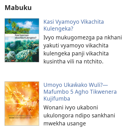
Mabuku
Kasi Vyamoyo Vikachita
Kulengeka?
Ivyo mukugomezga pa nkhani
yakuti vyamoyo vikachita
kulengeka panji vikachita
kusintha vili na ntchito.
Umoyo Ukaŵako Wuli?—
Mafumbo 5 Agho Tikwenera
Kujifumba
Wonani ivyo ukaboni
ukulongora ndipo sankhani
mwekha usange