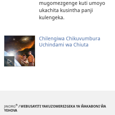
mugomezgenge kuti umoyo
ukachita kusintha panji
kulengeka.
Chilengiwa Chikuvumbura
Uchindami wa Chiuta
®
JW.ORG
/ WEBUSAYITI YAKUZOMEREZGEKA YA ŴAKABONI ŴA
YEHOVA