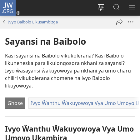
JW.ORG
Njirani
(opens
Sinthani
Penjani
ME
new
chiyowoyero
Vinthu
Ivyo Baibolo Likusambizga
window)
pa
JW.ORG
Sayansi na Baibolo
Kasi sayansi na Baibolo vikukolerana? Kasi Baibolo
likuneneska para likulongosora nkhani za sayansi?
Ivyo ŵasayansi ŵakuyowoya pa nkhani ya umo charu
chiliri vikukolerana chomene na ivyo Baibolo
likuyowoya.
Ghose
Ivyo Ŵanthu Ŵakuyowoya Vya Umo Umoyo U
Ivyo Ŵanthu Ŵakuyowoya Vya Umo
Umoyo Ukambira