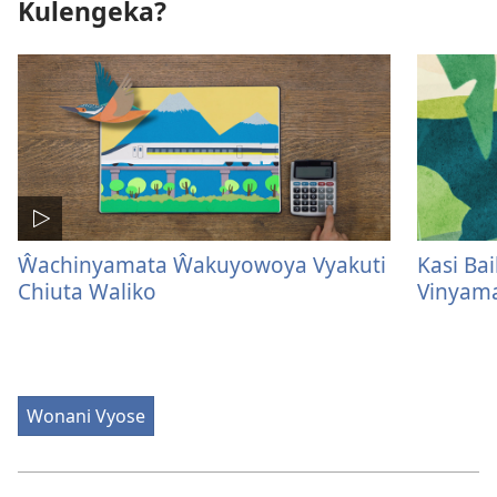
Kulengeka?
Ŵachinyamata Ŵakuyowoya Vyakuti
Kasi Bai
Chiuta Waliko
Vinyam
Wonani Vyose