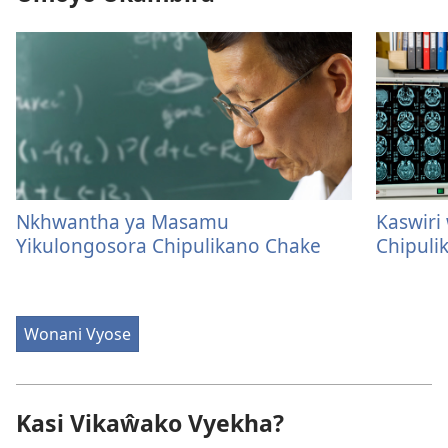
Nkhwantha ya Masamu
Kaswir
Yikulongosora Chipulikano Chake
Chipuli
Wonani Vyose
Kasi Vikaŵako Vyekha?