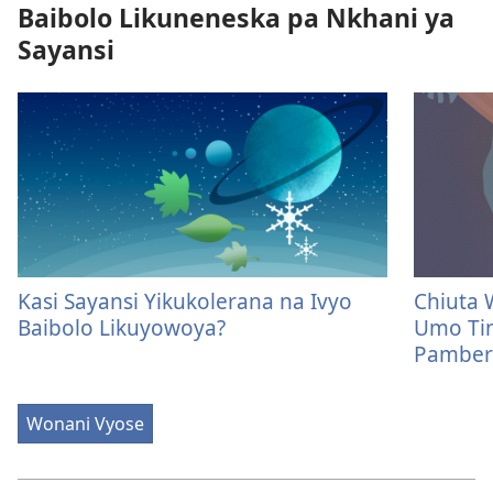
Baibolo Likuneneska pa Nkhani ya
Sayansi
Kasi Sayansi Yikukolerana na Ivyo
Chiuta
Baibolo Likuyowoya?
Umo Ti
Pamber
Wonani Vyose