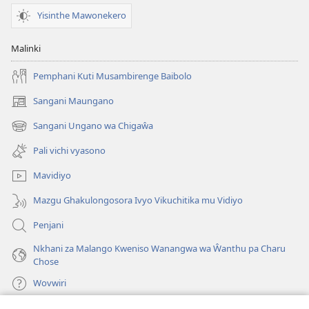
Yisinthe Mawonekero
Malinki
Pemphani Kuti Musambirenge Baibolo
Sangani Maungano
(opens
new
Sangani Ungano wa Chigaŵa
(opens
window)
new
Pali vichi vyasono
window)
Mavidiyo
Mazgu Ghakulongosora Ivyo Vikuchitika mu Vidiyo
Penjani
Nkhani za Malango Kweniso Wanangwa wa Ŵanthu pa Charu
Chose
Wovwiri