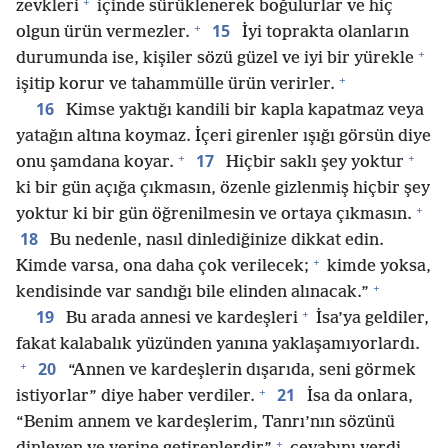
+
zevkleri
içinde sürüklenerek boğulurlar ve hiç
+
15
olgun ürün vermezler.
İyi toprakta olanların
+
durumunda ise, kişiler sözü güzel ve iyi bir yürekle
+
işitip korur ve tahammülle ürün verirler.
16
Kimse yaktığı kandili bir kapla kapatmaz veya
yatağın altına koymaz. İçeri girenler ışığı görsün diye
+
+
17
onu şamdana koyar.
Hiçbir saklı şey yoktur
ki bir gün açığa çıkmasın, özenle gizlenmiş hiçbir şey
+
yoktur ki bir gün öğrenilmesin ve ortaya çıkmasın.
18
Bu nedenle, nasıl dinlediğinize dikkat edin.
+
Kimde varsa, ona daha çok verilecek;
kimde yoksa,
+
kendisinde var sandığı bile elinden alınacak.”
+
19
Bu arada annesi ve kardeşleri
İsa’ya geldiler,
fakat kalabalık yüzünden yanına yaklaşamıyorlardı.
+
20
“Annen ve kardeşlerin dışarıda, seni görmek
+
21
istiyorlar” diye haber verdiler.
İsa da onlara,
“Benim annem ve kardeşlerim, Tanrı’nın sözünü
+