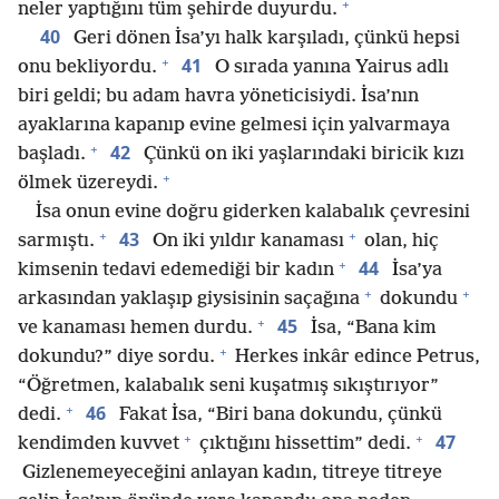
+
neler yaptığını tüm şehirde duyurdu.
40
Geri dönen İsa’yı halk karşıladı, çünkü hepsi
+
41
onu bekliyordu.
O sırada yanına Yairus adlı
biri geldi; bu adam havra yöneticisiydi. İsa’nın
ayaklarına kapanıp evine gelmesi için yalvarmaya
+
42
başladı.
Çünkü on iki yaşlarındaki biricik kızı
+
ölmek üzereydi.
İsa onun evine doğru giderken kalabalık çevresini
+
+
43
sarmıştı.
On iki yıldır kanaması
olan, hiç
+
44
kimsenin tedavi edemediği bir kadın
İsa’ya
+
+
arkasından yaklaşıp giysisinin saçağına
dokundu
+
45
ve kanaması hemen durdu.
İsa, “Bana kim
+
dokundu?” diye sordu.
Herkes inkâr edince Petrus,
“Öğretmen, kalabalık seni kuşatmış sıkıştırıyor”
+
46
dedi.
Fakat İsa, “Biri bana dokundu, çünkü
+
+
47
kendimden kuvvet
çıktığını hissettim” dedi.
Gizlenemeyeceğini anlayan kadın, titreye titreye