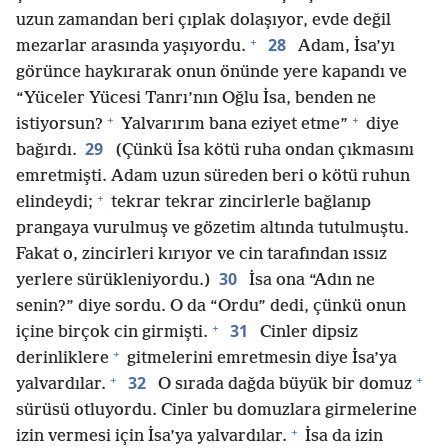
uzun zamandan beri çıplak dolaşıyor, evde değil
+
28
mezarlar arasında yaşıyordu.
Adam, İsa’yı
görünce haykırarak onun önünde yere kapandı ve
“Yüceler Yücesi Tanrı’nın Oğlu İsa, benden ne
+
+
istiyorsun?
Yalvarırım bana eziyet etme”
diye
29
bağırdı.
(Çünkü İsa kötü ruha ondan çıkmasını
emretmişti. Adam uzun süreden beri o kötü ruhun
+
elindeydi;
tekrar tekrar zincirlerle bağlanıp
prangaya vurulmuş ve gözetim altında tutulmuştu.
Fakat o, zincirleri kırıyor ve cin tarafından ıssız
30
yerlere sürükleniyordu.)
İsa ona “Adın ne
senin?” diye sordu. O da “Ordu” dedi, çünkü onun
+
31
içine birçok cin girmişti.
Cinler dipsiz
+
derinliklere
gitmelerini emretmesin diye İsa’ya
+
+
32
yalvardılar.
O sırada dağda büyük bir domuz
sürüsü otluyordu. Cinler bu domuzlara girmelerine
+
izin vermesi için İsa’ya yalvardılar.
İsa da izin