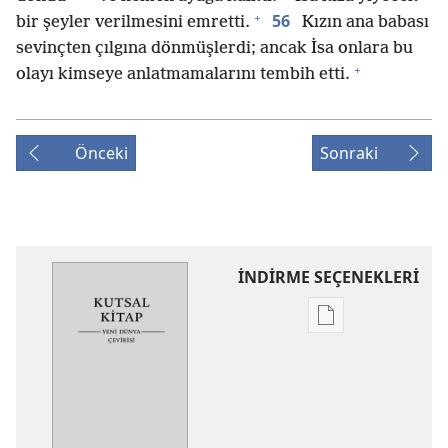
+
56
bir şeyler verilmesini emretti.
Kızın ana babası
sevinçten çılgına dönmüşlerdi; ancak İsa onlara bu
+
olayı kimseye anlatmamalarını tembih etti.
Önceki
Sonraki
İNDİRME SEÇENEKLERİ
Dijital
yayınları
indirme
seçenekleri
Kutsal
Kitap