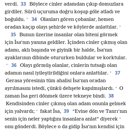
33
verdi.
Böylece cinler adamdan çıkıp domuzlara
girdiler. Sürü uçuruma doğru koşup göle atladı ve
+
34
boğuldu.
Olanları gören çobanlar, hemen
+
oradan kaçıp olayı şehirde ve köylerde anlattılar.
35
Bunun üzerine insanlar olan biteni görmek
için İsa’nın yanına geldiler. İçinden cinler çıkmış olan
adamı, aklı başında ve giyinik bir halde, İsa’nın
ayaklarının dibinde otururken buldular ve korktular.
+
36
Olayı görmüş olanlar, cinlerin tutsağı olan
+
37
adamın nasıl iyileştirildiğini onlara anlattılar.
Gerasa yöresinin tüm ahalisi İsa’nın oradan
+
ayrılmasını istedi, çünkü dehşete kapılmışlardı.
O
38
zaman İsa geri dönmek üzere tekneye bindi.
Kendisinden cinler çıkmış olan adam onunla gelmek
+
39
için yalvardı;
fakat İsa,
“Evine dön ve Tanrı’nın
+
senin için neler yaptığını insanlara anlat” diyerek
onu gönderdi. Böylece o da gidip İsa’nın kendisi için