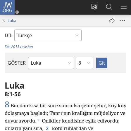
JW.ORG
Oturum
Aç
Site
Sitede
ME
(yeni
dilini
Ara
GÖ
Luka
pencere
değiştir
açar)
DİL
See 2013 revision
Bölüm
GÖSTER
Kutsal
Yazılardaki
Kitap
Luka
8:1-56
8
Bundan kısa bir süre sonra İsa şehir şehir, köy köy
dolaşmaya başladı; Tanrı’nın krallığını müjdeliyor ve
+
duyuruyordu.
Onikiler kendisine eşlik ediyordu;
2
onların yanı sıra,
kötü ruhlardan ve