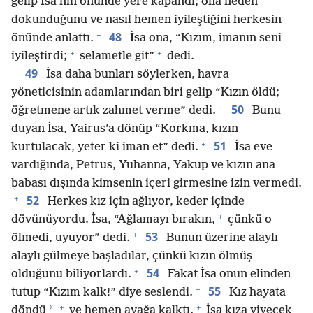
gelip İsa’nın önünde yere kapandı; ona neden
dokunduğunu ve nasıl hemen iyileştiğini herkesin
+
48
önünde anlattı.
İsa ona, “Kızım, imanın seni
+
+
iyileştirdi;
selametle git”
dedi.
49
İsa daha bunları söylerken, havra
yöneticisinin adamlarından biri gelip “Kızın öldü;
+
50
öğretmene artık zahmet verme” dedi.
Bunu
duyan İsa, Yairus’a dönüp “Korkma, kızın
+
51
kurtulacak, yeter ki iman et” dedi.
İsa eve
vardığında, Petrus, Yuhanna, Yakup ve kızın ana
babası dışında kimsenin içeri girmesine izin vermedi.
+
52
Herkes kız için ağlıyor, keder içinde
+
dövünüyordu. İsa, “Ağlamayı bırakın,
çünkü o
+
53
ölmedi, uyuyor” dedi.
Bunun üzerine alaylı
alaylı gülmeye başladılar, çünkü kızın ölmüş
+
54
olduğunu biliyorlardı.
Fakat İsa onun elinden
+
55
tutup “Kızım kalk!” diye seslendi.
Kız hayata
+
+
*
döndü
ve hemen ayağa kalktı.
İsa kıza yiyecek