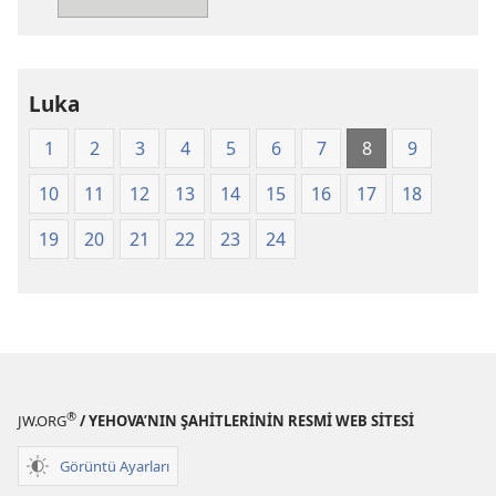
Yeni
Dünya
Çevirisi
Luka
(2008)
1
2
3
4
5
6
7
8
9
10
11
12
13
14
15
16
17
18
19
20
21
22
23
24
®
JW.ORG
/ YEHOVA’NIN ŞAHİTLERİNİN RESMİ WEB SİTESİ
Görüntü Ayarları