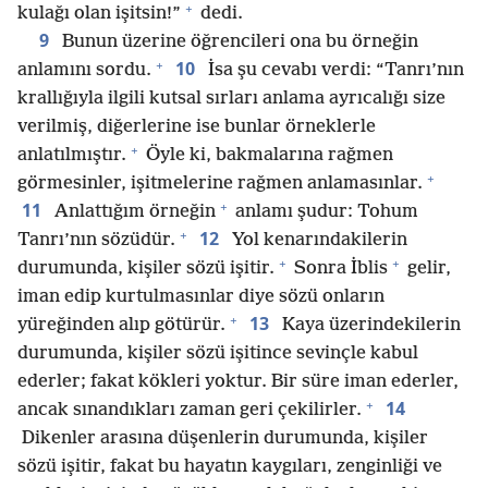
+
kulağı olan işitsin!”
dedi.
9
Bunun üzerine öğrencileri ona bu örneğin
+
10
anlamını sordu.
İsa şu cevabı verdi: “Tanrı’nın
krallığıyla ilgili kutsal sırları anlama ayrıcalığı size
verilmiş, diğerlerine ise bunlar örneklerle
+
anlatılmıştır.
Öyle ki, bakmalarına rağmen
+
görmesinler, işitmelerine rağmen anlamasınlar.
+
11
Anlattığım örneğin
anlamı şudur: Tohum
+
12
Tanrı’nın sözüdür.
Yol kenarındakilerin
+
+
durumunda, kişiler sözü işitir.
Sonra İblis
gelir,
iman edip kurtulmasınlar diye sözü onların
+
13
yüreğinden alıp götürür.
Kaya üzerindekilerin
durumunda, kişiler sözü işitince sevinçle kabul
ederler; fakat kökleri yoktur. Bir süre iman ederler,
+
14
ancak sınandıkları zaman geri çekilirler.
Dikenler arasına düşenlerin durumunda, kişiler
sözü işitir, fakat bu hayatın kaygıları, zenginliği ve