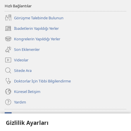
Hızlı Bağlantılar
Görüşme Talebinde Bulunun
İbadetlerin Yapıldığı Yerler
(yeni
pencere
Kongrelerin Yapıldığı Yerler
(yeni
açar)
pencere
Son Eklenenler
açar)
Videolar
Sitede Ara
Doktorlar İçin Tıbbi Bilgilendirme
Küresel İletişim
Yardım
Bağışlar
(yeni
Gizlilik Ayarları
pencere
açar)