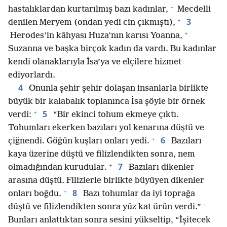
+
hastalıklardan kurtarılmış bazı kadınlar,
Mecdelli
+
3
denilen Meryem (ondan yedi cin çıkmıştı),
+
Herodes’in kâhyası Huza’nın karısı Yoanna,
Suzanna ve başka birçok kadın da vardı. Bu kadınlar
kendi olanaklarıyla İsa’ya ve elçilere hizmet
ediyorlardı.
4
Onunla şehir şehir dolaşan insanlarla birlikte
büyük bir kalabalık toplanınca İsa şöyle bir örnek
+
5
verdi:
“Bir ekinci tohum ekmeye çıktı.
Tohumları ekerken bazıları yol kenarına düştü ve
+
6
çiğnendi. Göğün kuşları onları yedi.
Bazıları
kaya üzerine düştü ve filizlendikten sonra, nem
+
7
olmadığından kurudular.
Bazıları dikenler
arasına düştü. Filizlerle birlikte büyüyen dikenler
+
8
onları boğdu.
Bazı tohumlar da iyi toprağa
+
düştü ve filizlendikten sonra yüz kat ürün verdi.”
Bunları anlattıktan sonra sesini yükseltip, “İşitecek