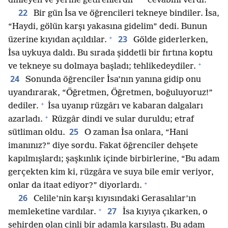
dinleyen ve yerine getirenlerdir”
cevabını verdi.
22
Bir gün İsa ve öğrencileri tekneye bindiler. İsa,
“Haydi, gölün karşı yakasına gidelim” dedi. Bunun
+
23
üzerine kıyıdan açıldılar.
Gölde giderlerken,
İsa uykuya daldı. Bu sırada şiddetli bir fırtına koptu
+
ve tekneye su dolmaya başladı; tehlikedeydiler.
24
Sonunda öğrenciler İsa’nın yanına gidip onu
uyandırarak, “Öğretmen, Öğretmen, boğuluyoruz!”
+
dediler.
İsa uyanıp rüzgârı ve kabaran dalgaları
+
azarladı.
Rüzgâr dindi ve sular duruldu; etraf
25
sütliman oldu.
O zaman İsa onlara, “Hani
imanınız?” diye sordu. Fakat öğrenciler dehşete
kapılmışlardı; şaşkınlık içinde birbirlerine, “Bu adam
gerçekten kim ki, rüzgâra ve suya bile emir veriyor,
+
onlar da itaat ediyor?” diyorlardı.
26
Celile’nin karşı kıyısındaki Gerasalılar’ın
+
27
memleketine vardılar.
İsa kıyıya çıkarken, o
şehirden olan cinli bir adamla karşılaştı. Bu adam