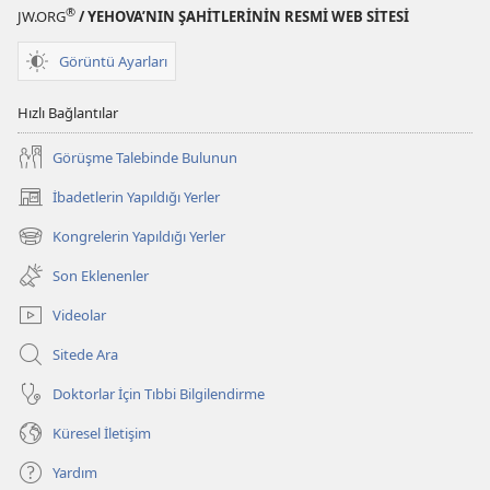
®
JW.ORG
/ YEHOVA’NIN ŞAHİTLERİNİN RESMİ WEB SİTESİ
Görüntü Ayarları
Hızlı Bağlantılar
Görüşme Talebinde Bulunun
İbadetlerin Yapıldığı Yerler
(yeni
pencere
Kongrelerin Yapıldığı Yerler
(yeni
açar)
pencere
Son Eklenenler
açar)
Videolar
Sitede Ara
Doktorlar İçin Tıbbi Bilgilendirme
Küresel İletişim
Yardım